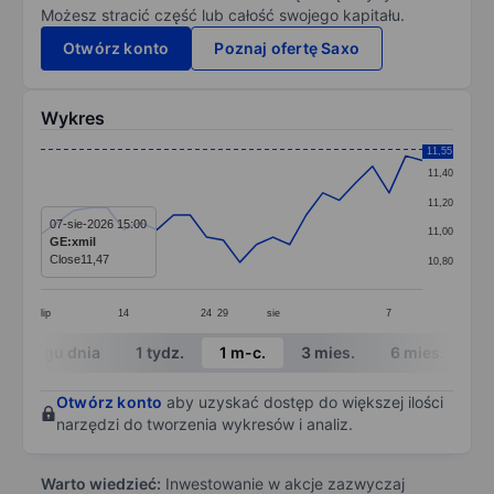
Możesz stracić część lub całość swojego kapitału.
Otwórz konto
Poznaj ofertę Saxo
Wykres
Chart
11,55
11,40
Line chart with 24 data points.
11,20
The chart has 1 X axis displaying categories.
07-sie-2026 15:00
11,00
GE:xmil
The chart has 1 Y axis displaying values. Data ranges 
Close
11,47
10,80
lip
14
24
29
sie
7
End of interactive chart.
W ciągu dnia
1 tydz.
1 m-c.
3 mies.
6 mies.
1 
Otwórz konto
aby uzyskać dostęp do większej ilości
narzędzi do tworzenia wykresów i analiz.
Warto wiedzieć:
Inwestowanie w akcje zazwyczaj