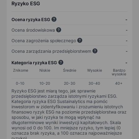
Ryzyko ESG
Ocena ryzyka ESG
-
Ocena środowiskowa
-
Ocena zagrożenia społecznego
-
Ocena zarządzania przedsiębiorstwem
-
Kategoria ryzyka ESG
-
Znikome
Niskie
Średnie
Wysokie
Bardzo
wysokie
0-10
10-20
20-30
30-40
40+
Ryzyko ESG jest miarą tego, jak sprawnie
przedsiębiorstwo zarządza istotnymi ryzykami ESG.
Kategoria ryzyka ESG Sustainalytics ma pomóc
inwestorom w zidentyfikowaniu i zrozumieniu istotnych
finansowo ryzyk ESG na poziomie przedsiębiorstwa oraz
sposobu, w jaki ryzyka te mogą wpłynąć na
długoterminowe wyniki inwestycji kapitałowych. Skala
wynosi od 0 do 100. Im mniejsze ryzyko, tym lepiej (0
oznacza brak ryzyka, a 100 oznacza najpoważniejsze
ryzyko).