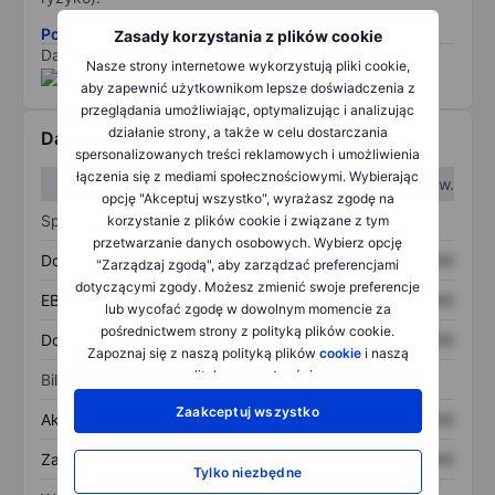
Pobierz metodologię ryzyka ESG.
Zasady korzystania z plików cookie
Dane dostarczone przez
/
Nasze strony internetowe wykorzystują pliki cookie,
aby zapewnić użytkownikom lepsze doświadczenia z
przeglądania umożliwiając, optymalizując i analizując
działanie strony, a także w celu dostarczania
Dane finansowe
spersonalizowanych treści reklamowych i umożliwienia
łączenia się z mediami społecznościowymi. Wybierając
W I kw.
W II kw.
opcję "Akceptuj wszystko", wyrażasz zgodę na
Sprawozdanie z zysków
korzystanie z plików cookie i związane z tym
przetwarzanie danych osobowych. Wybierz opcję
Dochód
XXXXXXX
XXXXXXX
"Zarządzaj zgodą", aby zarządzać preferencjami
dotyczącymi zgody. Możesz zmienić swoje preferencje
EBITDA
XXXXXXX
XXXXXXX
lub wycofać zgodę w dowolnym momencie za
pośrednictwem strony z polityką plików cookie.
Dochód netto
XXXXXXX
XXXXXXX
Zapoznaj się z naszą polityką plików
cookie
i naszą
polityką
prywatności
.
Bilans
Zaakceptuj wszystko
Aktywa ogółem
XXXXXXX
XXXXXXX
Zadłużenie ogółem
XXXXXXX
XXXXXXX
Tylko niezbędne