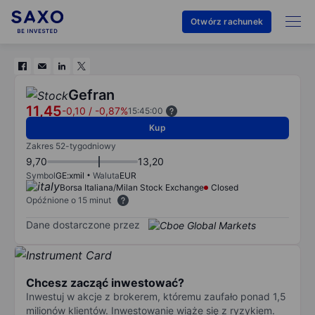
Otwórz rachunek
Gefran
11,45
-0,10
/
-0,87%
15:45:00
Kup
Zakres 52-tygodniowy
9,70
13,20
Symbol
GE:xmil
Waluta
EUR
Borsa Italiana/Milan Stock Exchange
Closed
Opóźnione o 15 minut
Dane dostarczone przez
Chcesz zacząć inwestować?
Inwestuj w akcje z brokerem, któremu zaufało ponad 1,5
milionów klientów. Inwestowanie wiąże się z ryzykiem.