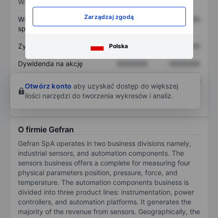
Wskaźniki
Zarządzaj zgodą
Współczynnik cena do
XXXXXXX
XXXXXXX
sprzedaży
Zysk na akcję
XXXXXXX
XXXXXXX
Polska
Dywidenda na akcję
XXXXXXX
XXXXXXX
Zwrot z kapitału
XXXXXXX
XXXXXXX
Otwórz konto
aby uzyskać dostęp do większej
własnego
ilości narzędzi do tworzenia wykresów i analiz.
O firmie Gefran
Gefran SpA operates in two business divisions namely,
industrial sensors, and automation components. The
sensors business offers a complete for measuring four
physical parameters position, pressure, force, and
temperature. The automation components business is
divided into three product lines: instrumentation, power
controllers, and automation platforms. It generates the
majority of the revenue from sensors. Geographically, the