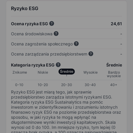
Ryzyko ESG
Ocena ryzyka ESG
24,61
Ocena środowiskowa
-
Ocena zagrożenia społecznego
-
Ocena zarządzania przedsiębiorstwem
-
Kategoria ryzyka ESG
Średnie
Średnie
Znikome
Niskie
Wysokie
Bardzo
wysokie
0-10
10-20
20-30
30-40
40+
Ryzyko ESG jest miarą tego, jak sprawnie
przedsiębiorstwo zarządza istotnymi ryzykami ESG.
Kategoria ryzyka ESG Sustainalytics ma pomóc
inwestorom w zidentyfikowaniu i zrozumieniu istotnych
finansowo ryzyk ESG na poziomie przedsiębiorstwa oraz
sposobu, w jaki ryzyka te mogą wpłynąć na
długoterminowe wyniki inwestycji kapitałowych. Skala
wynosi od 0 do 100. Im mniejsze ryzyko, tym lepiej (0
oznacza brak ryzyka, a 100 oznacza najpoważniejsze