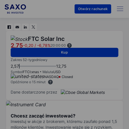
Otwórz rachunek
FTC Solar Inc
2,75
-0,20
/
-6,78%
20:00:00
Kup
Zakres 52-tygodniowy
2,57
12,75
Symbol
FTCI:xnas
Waluta
USD
NASDAQ
Closed
Opóźnione o 15 minut
Dane dostarczone przez
Chcesz zacząć inwestować?
Inwestuj w akcje z brokerem, któremu zaufało ponad 1,5
milionów klientów. Inwestowanie wiąże się z ryzykiem.