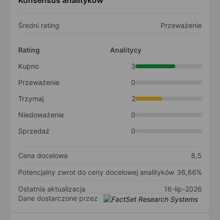
Konsensus analityków
Średni rating
Przeważenie
Rating
Analitycy
Kupno
3
Przeważenie
0
Trzymaj
2
Niedoważenie
0
Sprzedaż
0
Cena docelowa
8,5
Potencjalny zwrot do ceny docelowej analityków
36,66%
Ostatnia aktualizacja
16-lip-2026
Dane dostarczone przez