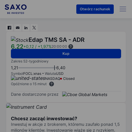
Otwórz rachunek
Edap TMS SA - ADR
6,22
+0,12
/
+1,97%
20:00:00
Kup
Zakres 52-tygodniowy
1,21
6,40
Symbol
FOCL:xnas
Waluta
USD
NASDAQ
Closed
Opóźnione o 15 minut
Dane dostarczone przez
Chcesz zacząć inwestować?
Inwestuj w akcje z brokerem, któremu zaufało ponad 1,5
milionów klientów. Inwestowanie wiąże się z ryzykiem.