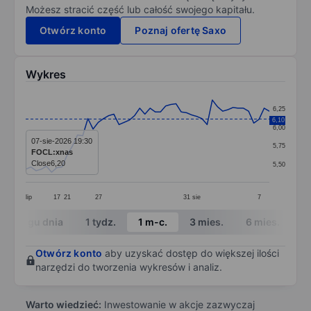
Możesz stracić część lub całość swojego kapitału.
Otwórz konto
Poznaj ofertę Saxo
Wykres
Chart
6,25
Line chart with 48 data points.
6,10
6,00
The chart has 1 X axis displaying categories.
07-sie-2026 19:30
5,75
FOCL:xnas
The chart has 1 Y axis displaying values. Data ranges 
Close
6,20
5,50
lip
17
21
27
31
sie
7
End of interactive chart.
W ciągu dnia
1 tydz.
1 m-c.
3 mies.
6 mies.
1 
Otwórz konto
aby uzyskać dostęp do większej ilości
narzędzi do tworzenia wykresów i analiz.
Warto wiedzieć:
Inwestowanie w akcje zazwyczaj