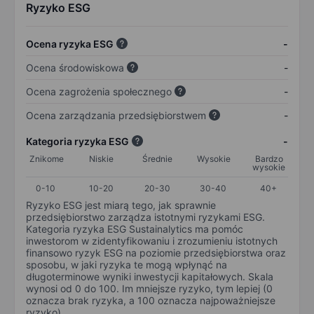
Ryzyko ESG
Ocena ryzyka ESG
-
Ocena środowiskowa
-
Ocena zagrożenia społecznego
-
Ocena zarządzania przedsiębiorstwem
-
Kategoria ryzyka ESG
-
Znikome
Niskie
Średnie
Wysokie
Bardzo
wysokie
0-10
10-20
20-30
30-40
40+
Ryzyko ESG jest miarą tego, jak sprawnie
przedsiębiorstwo zarządza istotnymi ryzykami ESG.
Kategoria ryzyka ESG Sustainalytics ma pomóc
inwestorom w zidentyfikowaniu i zrozumieniu istotnych
finansowo ryzyk ESG na poziomie przedsiębiorstwa oraz
sposobu, w jaki ryzyka te mogą wpłynąć na
długoterminowe wyniki inwestycji kapitałowych. Skala
wynosi od 0 do 100. Im mniejsze ryzyko, tym lepiej (0
oznacza brak ryzyka, a 100 oznacza najpoważniejsze
ryzyko).