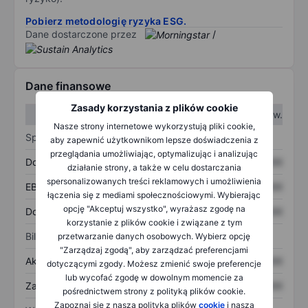
Pobierz metodologię ryzyka ESG.
Dane dostarczone przez
/
Dane finansowe
Zasady korzystania z plików cookie
W I kw.
W II kw.
Nasze strony internetowe wykorzystują pliki cookie,
Sprawozdanie z zysków
aby zapewnić użytkownikom lepsze doświadczenia z
przeglądania umożliwiając, optymalizując i analizując
Dochód
XXXXXXX
XXXXXXX
działanie strony, a także w celu dostarczania
spersonalizowanych treści reklamowych i umożliwienia
EBITDA
XXXXXXX
XXXXXXX
łączenia się z mediami społecznościowymi. Wybierając
opcję "Akceptuj wszystko", wyrażasz zgodę na
Dochód netto
XXXXXXX
XXXXXXX
korzystanie z plików cookie i związane z tym
Bilans
przetwarzanie danych osobowych. Wybierz opcję
"Zarządzaj zgodą", aby zarządzać preferencjami
Aktywa ogółem
XXXXXXX
XXXXXXX
dotyczącymi zgody. Możesz zmienić swoje preferencje
lub wycofać zgodę w dowolnym momencie za
Zadłużenie ogółem
XXXXXXX
XXXXXXX
pośrednictwem strony z polityką plików cookie.
Zapoznaj się z naszą polityką plików
cookie
i naszą