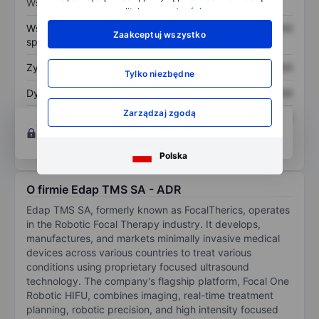
Wskaźniki
polityką
prywatności
.
Współczynnik cena do
XXXXXXX
XXXXXXX
Zaakceptuj wszystko
sprzedaży
Zysk na akcję
XXXXXXX
XXXXXXX
Tylko niezbędne
Dywidenda na akcję
XXXXXXX
XXXXXXX
Zarządzaj zgodą
Zwrot z kapitału
XXXXXXX
XXXXXXX
Otwórz konto
aby uzyskać dostęp do większej
własnego
ilości narzędzi do tworzenia wykresów i analiz.
Polska
O firmie Edap TMS SA - ADR
Edap TMS SA, formerly known as FocalTherics, operates
in the Robotic Focal Therapy industry. It develops,
manufactures, and markets minimally invasive medical
devices across various countries to treat various
conditions using proprietary focused ultrasound
technology. The company's flagship platform, Focal One
Robotic HIFU, combines imaging, real-time treatment
planning, robotic precision, and high intensity focused