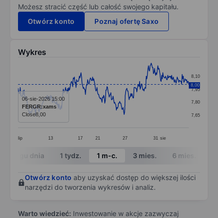
Możesz stracić część lub całość swojego kapitału.
Otwórz konto
Poznaj ofertę Saxo
Wykres
Chart
8,10
Line chart with 310 data points.
8,00
7,95
The chart has 1 X axis displaying categories.
06-sie-2026 15:00
7,80
FERGR:xams
The chart has 1 Y axis displaying values. Data ranges 
Close
8,00
7,65
lip
13
17
21
27
31
sie
End of interactive chart.
W ciągu dnia
1 tydz.
1 m-c.
3 mies.
6 mies.
1 
Otwórz konto
aby uzyskać dostęp do większej ilości
narzędzi do tworzenia wykresów i analiz.
Warto wiedzieć:
Inwestowanie w akcje zazwyczaj