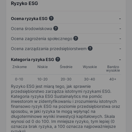
Ryzyko ESG
Ocena ryzyka ESG
-
Ocena środowiskowa
-
Ocena zagrożenia społecznego
-
Ocena zarządzania przedsiębiorstwem
-
Kategoria ryzyka ESG
-
Znikome
Niskie
Średnie
Wysokie
Bardzo
wysokie
0-10
10-20
20-30
30-40
40+
Ryzyko ESG jest miarą tego, jak sprawnie
przedsiębiorstwo zarządza istotnymi ryzykami ESG.
Kategoria ryzyka ESG Sustainalytics ma pomóc
inwestorom w zidentyfikowaniu i zrozumieniu istotnych
finansowo ryzyk ESG na poziomie przedsiębiorstwa oraz
sposobu, w jaki ryzyka te mogą wpłynąć na
długoterminowe wyniki inwestycji kapitałowych. Skala
wynosi od 0 do 100. Im mniejsze ryzyko, tym lepiej (0
oznacza brak ryzyka, a 100 oznacza najpoważniejsze
ryzyko).