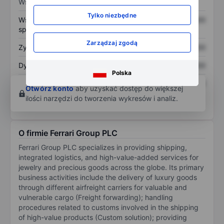
Wskaźniki
Tylko niezbędne
Współczynnik cena do
XXXXXXX
XXXXXXX
sprzedaży
Zarządzaj zgodą
Zysk na akcję
XXXXXXX
XXXXXXX
Dywidenda na akcję
XXXXXXX
XXXXXXX
Polska
Zwrot z kapitału
XXXXXXX
XXXXXXX
Otwórz konto
aby uzyskać dostęp do większej
własnego
ilości narzędzi do tworzenia wykresów i analiz.
O firmie Ferrari Group PLC
Ferrari Group PLC specializes in providing shipping,
integrated logistics, and high-value-added services for
jewelry and precious goods across the globe. Its primary
business activities include the delivery of luxury goods
through different airfreight carriers for valuable and
vulnerable cargo (Freight forwarding); handling
procedures related to customs involved in the shipping
of high-value products (Custom solution); providing