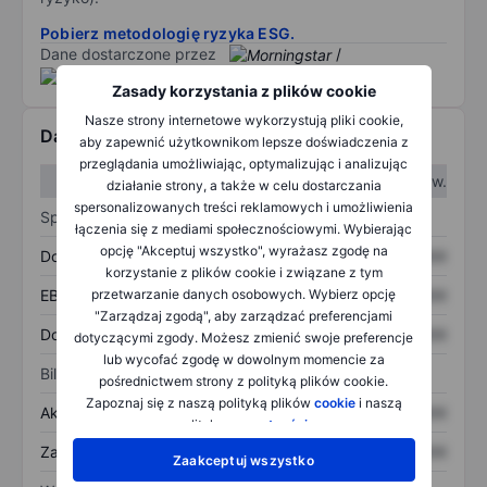
Pobierz metodologię ryzyka ESG.
Dane dostarczone przez
/
Zasady korzystania z plików cookie
Nasze strony internetowe wykorzystują pliki cookie,
Dane finansowe
aby zapewnić użytkownikom lepsze doświadczenia z
przeglądania umożliwiając, optymalizując i analizując
W I kw.
W II kw.
działanie strony, a także w celu dostarczania
spersonalizowanych treści reklamowych i umożliwienia
Sprawozdanie z zysków
łączenia się z mediami społecznościowymi. Wybierając
opcję "Akceptuj wszystko", wyrażasz zgodę na
Dochód
XXXXXXX
XXXXXXX
korzystanie z plików cookie i związane z tym
przetwarzanie danych osobowych. Wybierz opcję
EBITDA
XXXXXXX
XXXXXXX
"Zarządzaj zgodą", aby zarządzać preferencjami
Dochód netto
XXXXXXX
XXXXXXX
dotyczącymi zgody. Możesz zmienić swoje preferencje
lub wycofać zgodę w dowolnym momencie za
Bilans
pośrednictwem strony z polityką plików cookie.
Zapoznaj się z naszą polityką plików
cookie
i naszą
Aktywa ogółem
XXXXXXX
XXXXXXX
polityką
prywatności
.
Zadłużenie ogółem
XXXXXXX
XXXXXXX
Zaakceptuj wszystko