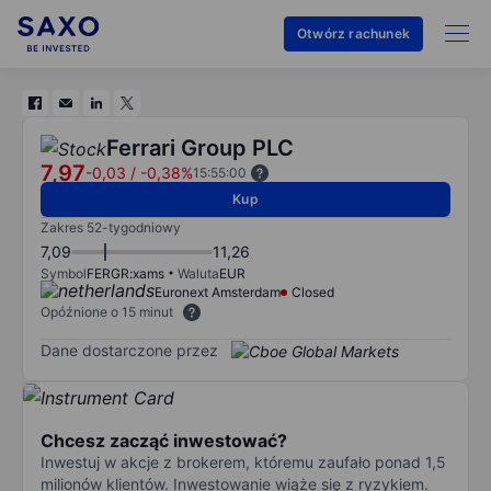
Otwórz rachunek
Ferrari Group PLC
7,97
-0,03
/
-0,38%
15:55:00
Kup
Zakres 52-tygodniowy
7,09
11,26
Symbol
FERGR:xams
Waluta
EUR
Euronext Amsterdam
Closed
Opóźnione o 15 minut
Dane dostarczone przez
Chcesz zacząć inwestować?
Inwestuj w akcje z brokerem, któremu zaufało ponad 1,5
milionów klientów. Inwestowanie wiąże się z ryzykiem.