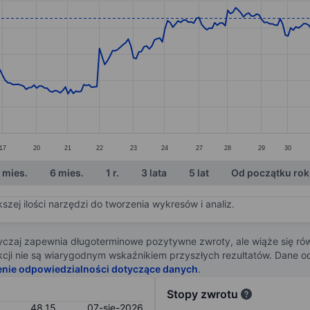
ories.
s. Data ranges from 43.4 to 49.25.
17
20
21
22
23
24
27
28
29
30
 mies.
6 mies.
1 r.
3 lata
5 lat
Od początku ro
zej ilości narzędzi do tworzenia wykresów i analiz.
zaj zapewnia długoterminowe pozytywne zwroty, ale wiąże się rów
j akcji nie są wiarygodnym wskaźnikiem przyszłych rezultatów. Dane
enie odpowiedzialności dotyczące danych
.
Stopy zwrotu
48,15
07-sie-2026