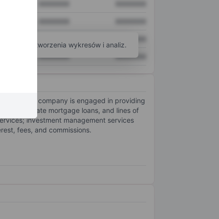
XXXXXXX
XXXXXXX
XXXXXXX
XXXXXXX
XXXXXXX
XXXXXXX
arzędzi do tworzenia wykresów i analiz.
XXXXXXX
XXXXXXX
ervices. The company is engaged in providing
nd real estate mortgage loans, and lines of
t services; investment management services
erest, fees, and commissions.