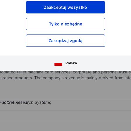
XXXXXXX
XXXXXXX
Zaakceptuj wszystko
XXXXXXX
XXXXXXX
XXXXXXX
XXXXXXX
Tylko niezbędne
Otwórz konto
aby uzyskać dostęp do większej ilości n
XXXXXXX
XXXXXXX
Zarządzaj zgodą
nc.
al holding company that provides commercial banking products and s
Polska
market accounts, certificates of deposits; commercial, consumer, a
automated teller machine card services; corporate and personal trus
nsurance products. The company's revenue is mainly derived from int