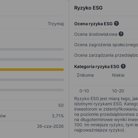
Ryzyko ESG
Trzymaj
Ocena ryzyka ESG
Ocena środowiskowa
Ocena zagrożenia społeczneg
Ocena zarządzania przedsiębi
Kategoria ryzyka ESG
Znikome
Niskie
0-10
10-20
Ryzyko ESG jest miarą tego, ja
istotnymi ryzykami ESG. Kateg
50
inwestorom w zidentyfikowaniu 
na poziomie przedsiębiorstwa 
ków
3,71%
na długoterminowe wyniki inwes
100. Im mniejsze ryzyko, tym l
26-cze-2026
najpoważniejsze ryzyko).