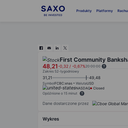
Produkty
Platformy
Rachu
First Community Banksha
48,21
-0,32
/
-0,67%
20:00:00
Zakres 52-tygodniowy
31,21
49,48
Symbol
FCBC:xnas
Waluta
USD
NASDAQ
Closed
Opóźnione o 15 minut
Dane dostarczone przez
Wykres
Chart