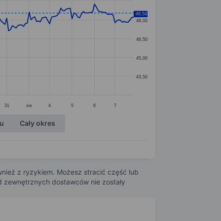
48,54
48,00
46,50
45,00
43,50
31
sie
4
5
6
7
ku
Cały okres
nież z ryzykiem. Możesz stracić część lub
 od zewnętrznych dostawców nie zostały