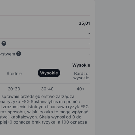
35,01
-
o
-
orstwem
-
Wysokie
Wysokie
Średnie
Bardzo
wysokie
20-30
30-40
40+
k sprawnie przedsiębiorstwo zarządza
oria ryzyka ESG Sustainalytics ma pomóc
i zrozumieniu istotnych finansowo ryzyk ESG
oraz sposobu, w jaki ryzyka te mogą wpłynąć
tycji kapitałowych. Skala wynosi od 0 do
epiej (0 oznacza brak ryzyka, a 100 oznacza