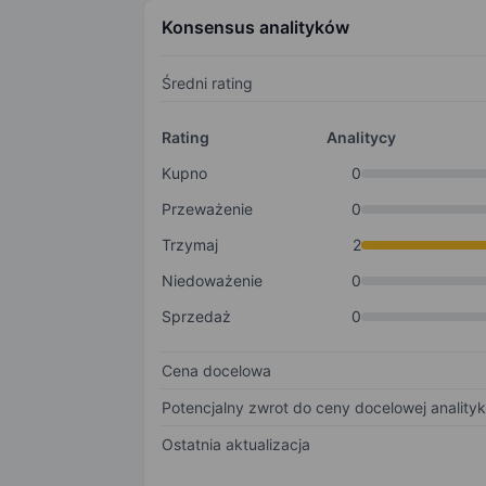
Konsensus analityków
Średni rating
Rating
Analitycy
Kupno
0
Przeważenie
0
Trzymaj
2
Niedoważenie
0
Sprzedaż
0
Cena docelowa
Potencjalny zwrot do ceny docelowej anality
Ostatnia aktualizacja