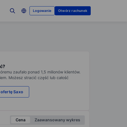
Logowanie
Otwórz rachunek
ć?
tóremu zaufało ponad 1,5 milionów klientów.
iem. Możesz stracić część lub całość
 ofertę Saxo
Cena
Zaawansowany wykres