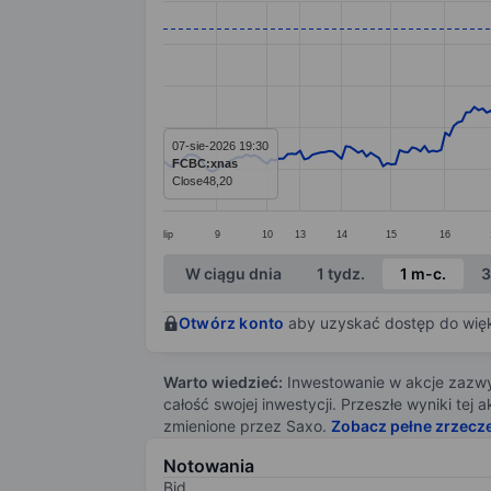
Line chart with 270 data points.
The chart has 1 X axis displaying categ
The chart has 1 Y axis displaying value
07-sie-2026 19:30
FCBC:xnas
Close
48,20
lip
9
10
13
14
15
16
End of interactive chart.
W ciągu dnia
1 tydz.
1 m-c.
3
Otwórz konto
aby uzyskać dostęp do więks
Warto wiedzieć:
Inwestowanie w akcje zazwyc
całość swojej inwestycji. Przeszłe wyniki te
zmienione przez Saxo.
Zobacz pełne zrzecz
Notowania
Bid