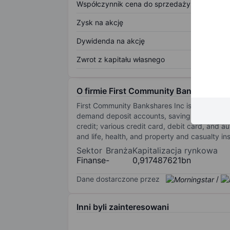
Współczynnik cena do sprzedaży
Zysk na akcję
Dywidenda na akcję
Zwrot z kapitału własnego
O firmie First Community Bankshares I
First Community Bankshares Inc is a financi
demand deposit accounts, savings, and money 
credit; various credit card, debit card, and 
and life, health, and property and casualty i
Sektor
Branża
Kapitalizacja rynkowa
Finanse
-
0,917487621bn
Dane dostarczone przez
/
Inni byli zainteresowani