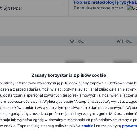
Pobierz metodologię ryzyka 
Dane dostarczone przez
W I kw.
W II kw.
XXXXXXX
XXXXXXX
XXXXXXX
XXXXXXX
Zasady korzystania z plików cookie
e strony internetowe wykorzystują pliki cookie, aby zapewnić użytkownikom l
XXXXXXX
XXXXXXX
zenia z przeglądania umożliwiając, optymalizując i analizując działanie strony
u dostarczania spersonalizowanych treści reklamowych i umożliwienia łączenia
ami społecznościowymi. Wybierając opcję "Akceptuj wszystko", wyrażasz zgo
XXXXXXX
XXXXXXX
anie z plików cookie i związane z tym przetwarzanie danych osobowych. Wybie
dzaj zgodą", aby zarządzać preferencjami dotyczącymi zgody. Możesz zmieni
XXXXXXX
XXXXXXX
rencje lub wycofać zgodę w dowolnym momencie za pośrednictwem strony z po
ów cookie. Zapoznaj się z naszą polityką plików
cookie
i naszą polityką
prywatn