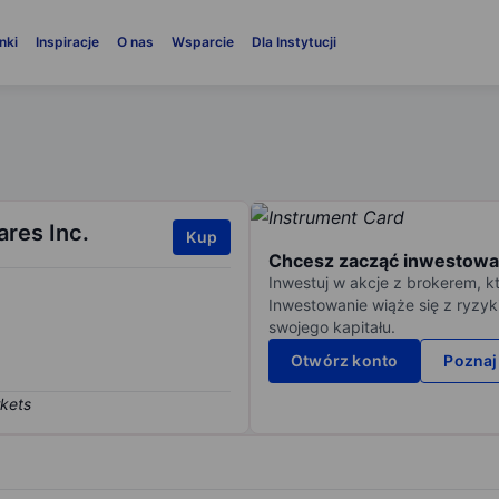
nki
Inspiracje
O nas
Wsparcie
Dla Instytucji
res Inc.
Kup
Chcesz zacząć inwestowa
Inwestuj w akcje z brokerem, k
Inwestowanie wiąże się z ryzyk
swojego kapitału.
Otwórz konto
Poznaj