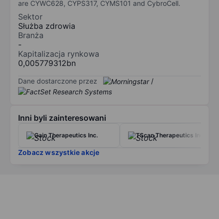
are CYWC628, CYPS317, CYMS101 and CybroCell.
Sektor
Służba zdrowia
Branża
-
Kapitalizacja rynkowa
0,005779312bn
Dane dostarczone przez
/
Inni byli zainteresowani
Gain Therapeutics Inc.
TScan Therapeutics Inc.
Zobacz wszystkie akcje