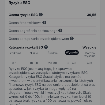
Ryzyko ESG
Ocena ryzyka ESG
39,55
Ocena środowiskowa
-
Ocena zagrożenia społecznego
-
Ocena zarządzania przedsiębiorstwem
-
Kategoria ryzyka ESG
Wysokie
Wysokie
Znikome
Niskie
Średnie
Bardzo
wysokie
0-10
10-20
20-30
30-40
40+
Ryzyko ESG jest miarą tego, jak sprawnie
przedsiębiorstwo zarządza istotnymi ryzykami ESG.
Kategoria ryzyka ESG Sustainalytics ma pomóc
inwestorom w zidentyfikowaniu i zrozumieniu istotnych
finansowo ryzyk ESG na poziomie przedsiębiorstwa oraz
sposobu, w jaki ryzyka te mogą wpłynąć na
długoterminowe wyniki inwestycji kapitałowych. Skala
wynosi od 0 do 100. Im mniejsze ryzyko, tym lepiej (0
oznacza brak ryzyka, a 100 oznacza najpoważniejsze
ryzyko).