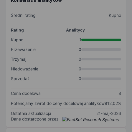
Konsensus analityków
Średni rating
Kupno
Rating
Analitycy
Kupno
1
Przeważenie
0
Trzymaj
0
Niedoważenie
0
Sprzedaż
0
Cena docelowa
8
Potencjalny zwrot do ceny docelowej analityków
912,02%
Ostatnia aktualizacja
21-maj-2026
Dane dostarczone przez