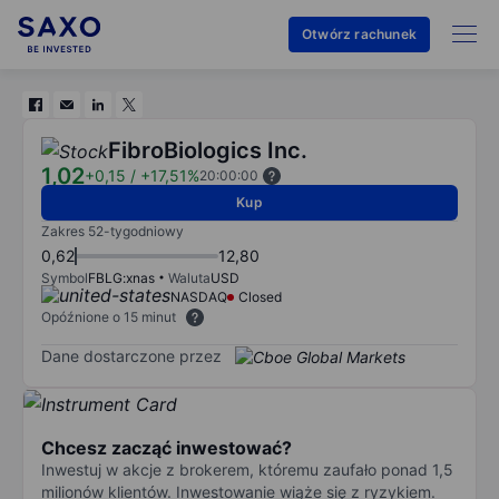
Otwórz rachunek
FibroBiologics Inc.
1,02
+0,15
/
+17,51%
20:00:00
Kup
Zakres 52-tygodniowy
0,62
12,80
Symbol
FBLG:xnas
Waluta
USD
NASDAQ
Closed
Opóźnione o 15 minut
Dane dostarczone przez
Chcesz zacząć inwestować?
Inwestuj w akcje z brokerem, któremu zaufało ponad 1,5
milionów klientów. Inwestowanie wiąże się z ryzykiem.