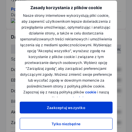
Zasady korzystania z plików cookie
Pobierz metodologię ryzyka ESG.
Dane dostarczone przez
/
Nasze strony internetowe wykorzystują pliki cookie,
aby zapewnić użytkownikom lepsze doświadczenia z
przeglądania umożliwiając, optymalizując i analizując
działanie strony, a także w celu dostarczania
Dane finansowe
spersonalizowanych treści reklamowych i umożliwienia
łączenia się z mediami społecznościowymi. Wybierając
W I kw.
W II kw.
opcję "Akceptuj wszystko", wyrażasz zgodę na
korzystanie z plików cookie i związane z tym
Sprawozdanie z zysków
przetwarzanie danych osobowych. Wybierz opcję
"Zarządzaj zgodą", aby zarządzać preferencjami
Dochód
XXXXXXX
XXXXXXX
dotyczącymi zgody. Możesz zmienić swoje preferencje
EBITDA
XXXXXXX
XXXXXXX
lub wycofać zgodę w dowolnym momencie za
pośrednictwem strony z polityką plików cookie.
Dochód netto
XXXXXXX
XXXXXXX
Zapoznaj się z naszą polityką plików
cookie
i naszą
polityką
prywatności
.
Bilans
Zaakceptuj wszystko
Aktywa ogółem
XXXXXXX
XXXXXXX
Zadłużenie ogółem
XXXXXXX
XXXXXXX
Tylko niezbędne