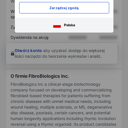
Wskaźniki
Zarządzaj zgodą
Współczynnik cena do
XXXXXXX
XXXXXXX
sprzedaży
Polska
Zysk na akcję
XXXXXXX
XXXXXXX
Dywidenda na akcję
XXXXXXX
XXXXXXX
Zwrot z kapitału
XXXXXXX
XXXXXXX
Otwórz konto
aby uzyskać dostęp do większej
własnego
ilości narzędzi do tworzenia wykresów i analiz.
O firmie FibroBiologics Inc.
FibroBiologics Inc a clinical-stage biotechnology
company focused on developing and commercializing
fibroblast-based therapies for patients suffering from
chronic diseases with unmet medical needs, including
wound healing, multiple sclerosis, or MS, degenerative
disc disease, psoriasis, certain cancers, and potential
human longevity applications including thymic involution
reversal using a thymic organoid. Its product candidates