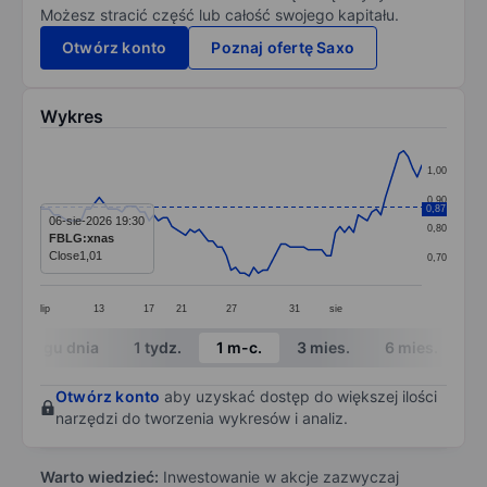
Możesz stracić część lub całość swojego kapitału.
Otwórz konto
Poznaj ofertę Saxo
Wykres
Chart
1,00
Line chart with 85 data points.
0,90
0,87
The chart has 1 X axis displaying categories.
06-sie-2026 19:30
0,80
FBLG:xnas
The chart has 1 Y axis displaying values. Data ranges 
Close
1,01
0,70
lip
13
17
21
27
31
sie
End of interactive chart.
W ciągu dnia
1 tydz.
1 m-c.
3 mies.
6 mies.
1 
Otwórz konto
aby uzyskać dostęp do większej ilości
narzędzi do tworzenia wykresów i analiz.
Warto wiedzieć:
Inwestowanie w akcje zazwyczaj