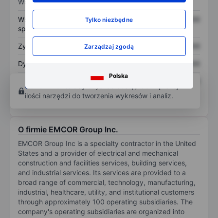
Wskaźniki
Współczynnik cena do
XXXXXXX
XXXXXXX
Tylko niezbędne
sprzedaży
Zysk na akcję
XXXXXXX
XXXXXXX
Zarządzaj zgodą
Dywidenda na akcję
XXXXXXX
XXXXXXX
Polska
Zwrot z kapitału
XXXXXXX
XXXXXXX
Otwórz konto
aby uzyskać dostęp do większej
własnego
ilości narzędzi do tworzenia wykresów i analiz.
O firmie EMCOR Group Inc.
EMCOR Group Inc is a specialty contractor in the United
States and a provider of electrical and mechanical
construction and facilities services, building services,
and industrial services. Its services are provided to a
broad range of commercial, technology, manufacturing,
industrial, healthcare, utility, and institutional customers
through approximately 100 operating subsidiaries. The
company's operating subsidiaries are organized into