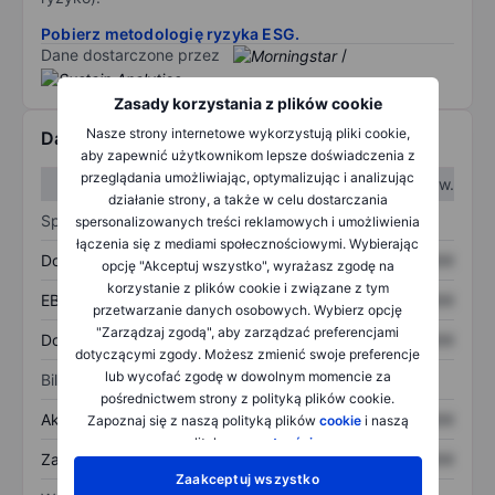
Pobierz metodologię ryzyka ESG.
Dane dostarczone przez
/
Zasady korzystania z plików cookie
Nasze strony internetowe wykorzystują pliki cookie,
Dane finansowe
aby zapewnić użytkownikom lepsze doświadczenia z
przeglądania umożliwiając, optymalizując i analizując
W I kw.
W II kw.
działanie strony, a także w celu dostarczania
Sprawozdanie z zysków
spersonalizowanych treści reklamowych i umożliwienia
łączenia się z mediami społecznościowymi. Wybierając
Dochód
XXXXXXX
XXXXXXX
opcję "Akceptuj wszystko", wyrażasz zgodę na
korzystanie z plików cookie i związane z tym
EBITDA
XXXXXXX
XXXXXXX
przetwarzanie danych osobowych. Wybierz opcję
"Zarządzaj zgodą", aby zarządzać preferencjami
Dochód netto
XXXXXXX
XXXXXXX
dotyczącymi zgody. Możesz zmienić swoje preferencje
lub wycofać zgodę w dowolnym momencie za
Bilans
pośrednictwem strony z polityką plików cookie.
Aktywa ogółem
XXXXXXX
XXXXXXX
Zapoznaj się z naszą polityką plików
cookie
i naszą
polityką
prywatności
.
Zadłużenie ogółem
XXXXXXX
XXXXXXX
Zaakceptuj wszystko