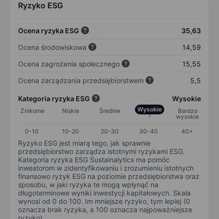
Ryzyko ESG
Ocena ryzyka ESG
35,63
Ocena środowiskowa
14,59
Ocena zagrożenia społecznego
15,55
Ocena zarządzania przedsiębiorstwem
5,5
Kategoria ryzyka ESG
Wysokie
Wysokie
Znikome
Niskie
Średnie
Bardzo
wysokie
0-10
10-20
20-30
30-40
40+
Ryzyko ESG jest miarą tego, jak sprawnie
przedsiębiorstwo zarządza istotnymi ryzykami ESG.
Kategoria ryzyka ESG Sustainalytics ma pomóc
inwestorom w zidentyfikowaniu i zrozumieniu istotnych
finansowo ryzyk ESG na poziomie przedsiębiorstwa oraz
sposobu, w jaki ryzyka te mogą wpłynąć na
długoterminowe wyniki inwestycji kapitałowych. Skala
wynosi od 0 do 100. Im mniejsze ryzyko, tym lepiej (0
oznacza brak ryzyka, a 100 oznacza najpoważniejsze
ryzyko).