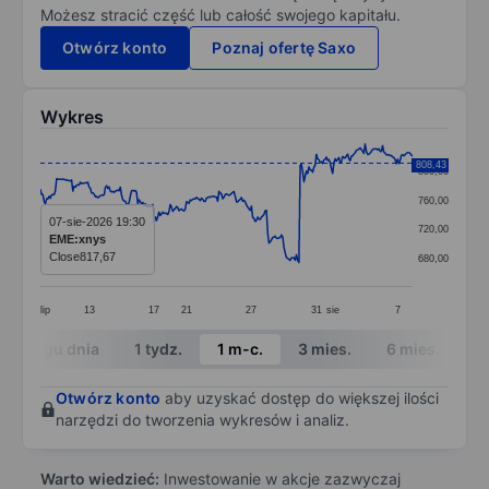
Możesz stracić część lub całość swojego kapitału.
Otwórz konto
Poznaj ofertę Saxo
Wykres
Chart
808,43
800,00
Line chart with 299 data points.
760,00
The chart has 1 X axis displaying categories.
07-sie-2026 19:30
720,00
EME:xnys
The chart has 1 Y axis displaying values. Data ranges 
Close
817,67
680,00
lip
13
17
21
27
31
sie
7
End of interactive chart.
W ciągu dnia
1 tydz.
1 m-c.
3 mies.
6 mies.
1 
Otwórz konto
aby uzyskać dostęp do większej ilości
narzędzi do tworzenia wykresów i analiz.
Warto wiedzieć:
Inwestowanie w akcje zazwyczaj