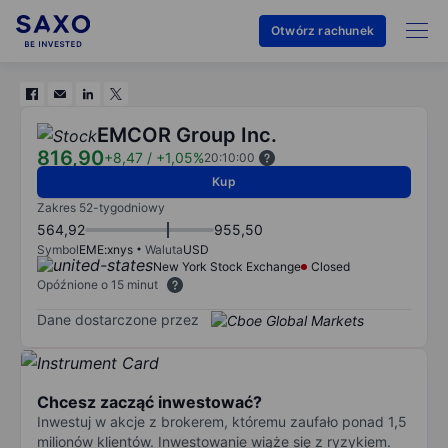
Otwórz rachunek
EMCOR Group Inc.
816,90
+8,47
/
+1,05%
20:10:00
Kup
Zakres 52-tygodniowy
564,92
955,50
Symbol
EME:xnys
Waluta
USD
New York Stock Exchange
Closed
Opóźnione o 15 minut
Dane dostarczone przez
Chcesz zacząć inwestować?
Inwestuj w akcje z brokerem, któremu zaufało ponad 1,5
milionów klientów. Inwestowanie wiąże się z ryzykiem.