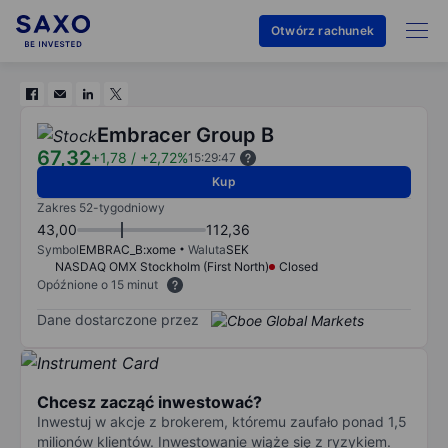
Otwórz rachunek
Embracer Group B
67,32
+1,78
/
+2,72%
15:29:47
Kup
Zakres 52-tygodniowy
43,00
112,36
Symbol
EMBRAC_B:xome
Waluta
SEK
NASDAQ OMX Stockholm (First North)
Closed
Opóźnione o 15 minut
Dane dostarczone przez
Chcesz zacząć inwestować?
Inwestuj w akcje z brokerem, któremu zaufało ponad 1,5
milionów klientów. Inwestowanie wiąże się z ryzykiem.