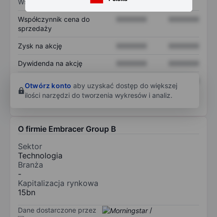
Wskaźniki
Współczynnik cena do
XXXXXXX
XXXXXXX
sprzedaży
Zysk na akcję
XXXXXXX
XXXXXXX
Dywidenda na akcję
XXXXXXX
XXXXXXX
Zwrot z kapitału
XXXXXXX
XXXXXXX
Otwórz konto
aby uzyskać dostęp do większej
własnego
ilości narzędzi do tworzenia wykresów i analiz.
O firmie Embracer Group B
Sektor
Technologia
Branża
-
Kapitalizacja rynkowa
15bn
Dane dostarczone przez
/