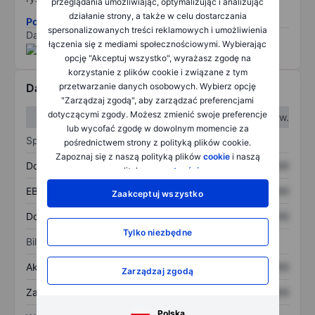
przeglądania umożliwiając, optymalizując i analizując
działanie strony, a także w celu dostarczania
Pobierz metodologię ryzyka ESG.
spersonalizowanych treści reklamowych i umożliwienia
Dane dostarczone przez
/
łączenia się z mediami społecznościowymi. Wybierając
opcję "Akceptuj wszystko", wyrażasz zgodę na
korzystanie z plików cookie i związane z tym
przetwarzanie danych osobowych. Wybierz opcję
Dane finansowe
"Zarządzaj zgodą", aby zarządzać preferencjami
dotyczącymi zgody. Możesz zmienić swoje preferencje
W I kw.
W II kw.
lub wycofać zgodę w dowolnym momencie za
Sprawozdanie z zysków
pośrednictwem strony z polityką plików cookie.
Zapoznaj się z naszą polityką plików
cookie
i naszą
Dochód
XXXXXXX
XXXXXXX
polityką
prywatności
.
EBITDA
XXXXXXX
XXXXXXX
Zaakceptuj wszystko
Dochód netto
XXXXXXX
XXXXXXX
Tylko niezbędne
Bilans
Aktywa ogółem
XXXXXXX
XXXXXXX
Zarządzaj zgodą
Zadłużenie ogółem
XXXXXXX
XXXXXXX
Polska