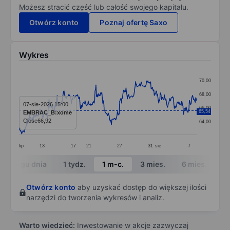
Możesz stracić część lub całość swojego kapitału.
Otwórz konto
Poznaj ofertę Saxo
Wykres
Chart
70,00
Line chart with 391 data points.
68,00
The chart has 1 X axis displaying categories.
07-sie-2026 15:00
66,00
65,54
EMBRAC_B:xome
The chart has 1 Y axis displaying values. Data ranges 
Close
66,92
64,00
lip
13
17
21
27
31
sie
7
End of interactive chart.
W ciągu dnia
1 tydz.
1 m-c.
3 mies.
6 mies.
1 
Otwórz konto
aby uzyskać dostęp do większej ilości
narzędzi do tworzenia wykresów i analiz.
Warto wiedzieć:
Inwestowanie w akcje zazwyczaj