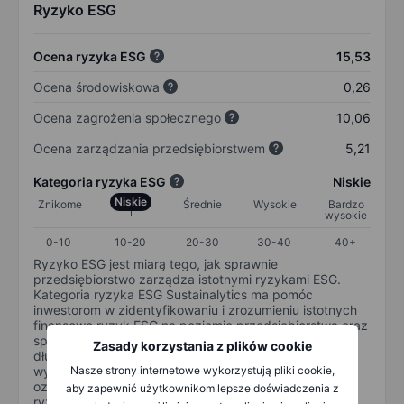
Ryzyko ESG
Ocena ryzyka ESG
15,53
Ocena środowiskowa
0,26
Ocena zagrożenia społecznego
10,06
Ocena zarządzania przedsiębiorstwem
5,21
Kategoria ryzyka ESG
Niskie
Niskie
Znikome
Średnie
Wysokie
Bardzo
wysokie
0-10
10-20
20-30
30-40
40+
Ryzyko ESG jest miarą tego, jak sprawnie
przedsiębiorstwo zarządza istotnymi ryzykami ESG.
Kategoria ryzyka ESG Sustainalytics ma pomóc
inwestorom w zidentyfikowaniu i zrozumieniu istotnych
finansowo ryzyk ESG na poziomie przedsiębiorstwa oraz
sposobu, w jaki ryzyka te mogą wpłynąć na
Zasady korzystania z plików cookie
długoterminowe wyniki inwestycji kapitałowych. Skala
Nasze strony internetowe wykorzystują pliki cookie,
wynosi od 0 do 100. Im mniejsze ryzyko, tym lepiej (0
oznacza brak ryzyka, a 100 oznacza najpoważniejsze
aby zapewnić użytkownikom lepsze doświadczenia z
ryzyko).