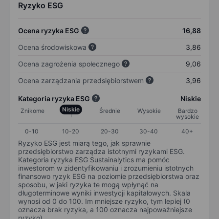
Ryzyko ESG
Ocena ryzyka ESG
16,88
Ocena środowiskowa
3,86
Ocena zagrożenia społecznego
9,06
Ocena zarządzania przedsiębiorstwem
3,96
Kategoria ryzyka ESG
Niskie
Niskie
Znikome
Średnie
Wysokie
Bardzo
wysokie
0-10
10-20
20-30
30-40
40+
Ryzyko ESG jest miarą tego, jak sprawnie
przedsiębiorstwo zarządza istotnymi ryzykami ESG.
Kategoria ryzyka ESG Sustainalytics ma pomóc
inwestorom w zidentyfikowaniu i zrozumieniu istotnych
finansowo ryzyk ESG na poziomie przedsiębiorstwa oraz
sposobu, w jaki ryzyka te mogą wpłynąć na
długoterminowe wyniki inwestycji kapitałowych. Skala
wynosi od 0 do 100. Im mniejsze ryzyko, tym lepiej (0
oznacza brak ryzyka, a 100 oznacza najpoważniejsze
ryzyko).