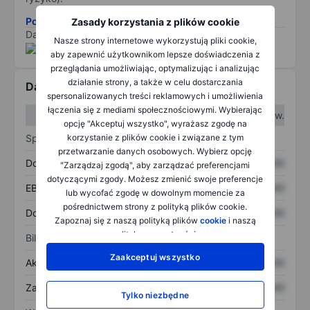
Pobierz metodologię ryzyka ESG.
Zasady korzystania z plików cookie
Dane dostarczone przez
/
Nasze strony internetowe wykorzystują pliki cookie,
aby zapewnić użytkownikom lepsze doświadczenia z
przeglądania umożliwiając, optymalizując i analizując
działanie strony, a także w celu dostarczania
Dane finansowe
spersonalizowanych treści reklamowych i umożliwienia
łączenia się z mediami społecznościowymi. Wybierając
W I kw.
W II kw.
opcję "Akceptuj wszystko", wyrażasz zgodę na
Sprawozdanie z zysków
korzystanie z plików cookie i związane z tym
przetwarzanie danych osobowych. Wybierz opcję
Dochód
XXXXXXX
XXXXXXX
"Zarządzaj zgodą", aby zarządzać preferencjami
dotyczącymi zgody. Możesz zmienić swoje preferencje
EBITDA
XXXXXXX
XXXXXXX
lub wycofać zgodę w dowolnym momencie za
pośrednictwem strony z polityką plików cookie.
Dochód netto
XXXXXXX
XXXXXXX
Zapoznaj się z naszą polityką plików
cookie
i naszą
polityką
prywatności
.
Bilans
Zaakceptuj wszystko
Aktywa ogółem
XXXXXXX
XXXXXXX
Zadłużenie ogółem
XXXXXXX
XXXXXXX
Tylko niezbędne