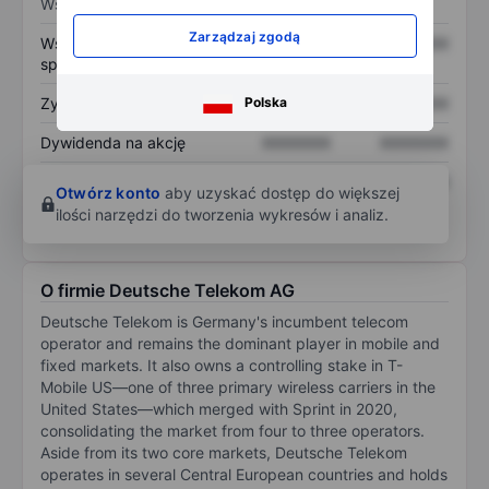
Wskaźniki
Zarządzaj zgodą
Współczynnik cena do
XXXXXXX
XXXXXXX
sprzedaży
Zysk na akcję
XXXXXXX
XXXXXXX
Polska
Dywidenda na akcję
XXXXXXX
XXXXXXX
Zwrot z kapitału
XXXXXXX
XXXXXXX
Otwórz konto
aby uzyskać dostęp do większej
własnego
ilości narzędzi do tworzenia wykresów i analiz.
O firmie Deutsche Telekom AG
Deutsche Telekom is Germany's incumbent telecom
operator and remains the dominant player in mobile and
fixed markets. It also owns a controlling stake in T-
Mobile US—one of three primary wireless carriers in the
United States—which merged with Sprint in 2020,
consolidating the market from four to three operators.
Aside from its two core markets, Deutsche Telekom
operates in several Central European countries and holds