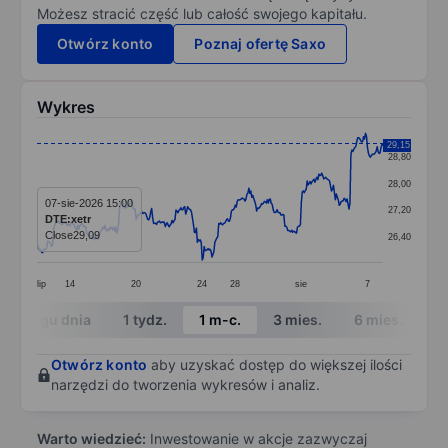
Możesz stracić część lub całość swojego kapitału.
Otwórz konto
Poznaj ofertę Saxo
Wykres
Chart
29,15
28,80
Line chart with 357 data points.
28,00
The chart has 1 X axis displaying categories.
07-sie-2026 15:00
27,20
DTE:xetr
The chart has 1 Y axis displaying values. Data ranges
Close
29,09
26,40
lip
14
20
24
28
sie
7
End of interactive chart.
W ciągu dnia
1 tydz.
1 m-c.
3 mies.
6 mies.
1 
Otwórz konto
aby uzyskać dostęp do większej ilości
narzędzi do tworzenia wykresów i analiz.
Warto wiedzieć:
Inwestowanie w akcje zazwyczaj