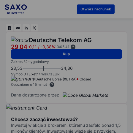
Otwórz rachunek
Deutsche Telekom AG
29,04
-0,11
/
-0,38%
13:05:41
Kup
Zakres 52-tygodniowy
23,53
34,36
Symbol
DTE:xetr
Waluta
EUR
Deutsche Börse (XETRA)
Closed
Opóźnione o 15 minut
Dane dostarczone przez
Chcesz zacząć inwestować?
Inwestuj w akcje z brokerem, któremu zaufało ponad 1,5
milionów klientów. Inwestowanie wiąże się z ryzykiem.