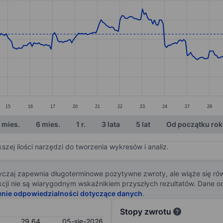
ories.
s. Data ranges from 26.95 to 31.89.
15
16
17
20
21
22
23
24
27
28
 mies.
6 mies.
1 r.
3 lata
5 lat
Od początku ro
zej ilości narzędzi do tworzenia wykresów i analiz.
zaj zapewnia długoterminowe pozytywne zwroty, ale wiąże się rów
j akcji nie są wiarygodnym wskaźnikiem przyszłych rezultatów. Dane
enie odpowiedzialności dotyczące danych
.
Stopy zwrotu
29,64
05-sie-2026