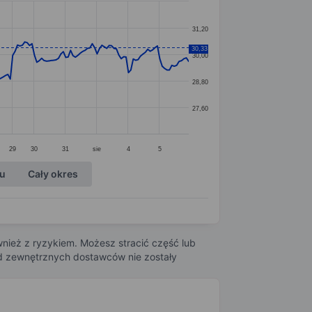
31,20
30,33
30,00
28,80
27,60
29
30
31
sie
4
5
ku
Cały okres
nież z ryzykiem. Możesz stracić część lub
 od zewnętrznych dostawców nie zostały