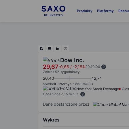
Produkty
Platformy
Rachu
Dow Inc.
29,67
-0,66
/
-2,18%
20:10:00
Zakres 52-tygodniowy
20,40
42,74
Symbol
DOW:xnys
Waluta
USD
New York Stock Exchange
Clo
Opóźnione o 15 minut
Dane dostarczone przez
Wykres
Chart