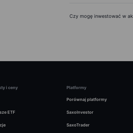
Czy mogę inwestować w akc
ty i ceny
Platformy
Porównaj platformy
sze ETF
SaxoInvestor
cje
SaxoTrader