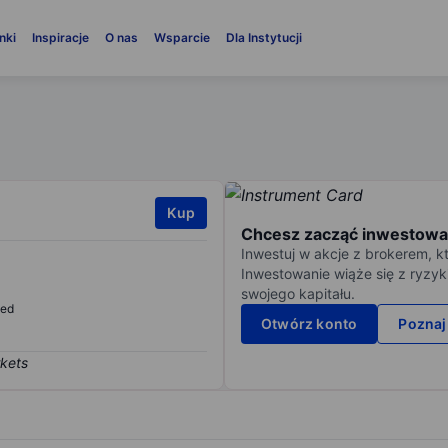
nki
Inspiracje
O nas
Wsparcie
Dla Instytucji
Kup
Chcesz zacząć inwestowa
Inwestuj w akcje z brokerem, k
Inwestowanie wiąże się z ryzyk
swojego kapitału.
sed
Otwórz konto
Poznaj