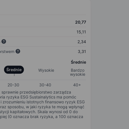
20,77
15,11
o
2,34
orstwem
3,31
Średnie
Średnie
Wysokie
Bardzo
wysokie
20-30
30-40
40+
k sprawnie przedsiębiorstwo zarządza
oria ryzyka ESG Sustainalytics ma pomóc
i zrozumieniu istotnych finansowo ryzyk ESG
oraz sposobu, w jaki ryzyka te mogą wpłynąć
tycji kapitałowych. Skala wynosi od 0 do
epiej (0 oznacza brak ryzyka, a 100 oznacza