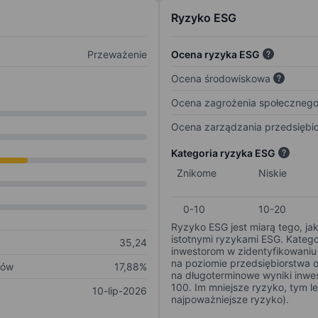
Ryzyko ESG
Przeważenie
Ocena ryzyka ESG
Ocena środowiskowa
Ocena zagrożenia społeczneg
Ocena zarządzania przedsiębi
Kategoria ryzyka ESG
Znikome
Niskie
0-10
10-20
Ryzyko ESG jest miarą tego, ja
istotnymi ryzykami ESG. Kateg
35,24
inwestorom w zidentyfikowaniu 
na poziomie przedsiębiorstwa 
ków
17,88%
na długoterminowe wyniki inwes
100. Im mniejsze ryzyko, tym l
10-lip-2026
najpoważniejsze ryzyko).