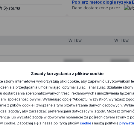
Pobierz metodologię ryzyka 
Dane dostarczone przez
W I kw.
W II kw.
XXXXXXX
XXXXXXX
XXXXXXX
XXXXXXX
Zasady korzystania z plików cookie
e strony internetowe wykorzystują pliki cookie, aby zapewnić użytkownikom l
XXXXXXX
XXXXXXX
zenia z przeglądania umożliwiając, optymalizując i analizując działanie strony
u dostarczania spersonalizowanych treści reklamowych i umożliwienia łączenia
ami społecznościowymi. Wybierając opcję "Akceptuj wszystko", wyrażasz zgo
XXXXXXX
XXXXXXX
anie z plików cookie i związane z tym przetwarzanie danych osobowych. Wybie
dzaj zgodą", aby zarządzać preferencjami dotyczącymi zgody. Możesz zmieni
XXXXXXX
XXXXXXX
rencje lub wycofać zgodę w dowolnym momencie za pośrednictwem strony z po
ów cookie. Zapoznaj się z naszą polityką plików
cookie
i naszą polityką
prywatn