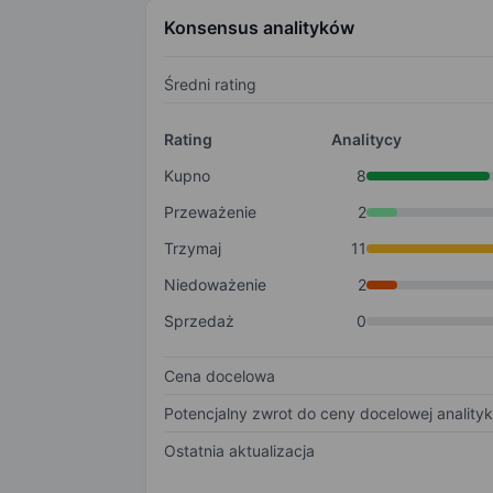
Konsensus analityków
Średni rating
Rating
Analitycy
Kupno
8
Przeważenie
2
Trzymaj
11
Niedoważenie
2
Sprzedaż
0
Cena docelowa
Potencjalny zwrot do ceny docelowej anality
Ostatnia aktualizacja