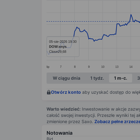
Line chart with 295 data points.
The chart has 1 X axis displaying categ
The chart has 1 Y axis displaying value
05-sie-2026 19:30
DOW:xnys
Close
29,68
lip
7
8
9
10
13
14
End of interactive chart.
W ciągu dnia
1 tydz.
1 m-c.
3
Otwórz konto
aby uzyskać dostęp do więks
Warto wiedzieć:
Inwestowanie w akcje zazwyc
całość swojej inwestycji. Przeszłe wyniki te
zmienione przez Saxo.
Zobacz pełne zrzecz
Notowania
Bid