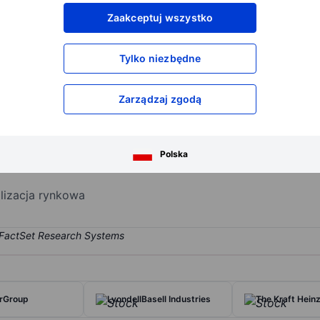
XXXXXXX
XXXXXXX
Zaakceptuj wszystko
XXXXXXX
XXXXXXX
XXXXXXX
XXXXXXX
Tylko niezbędne
Otwórz konto
aby uzyskać dostęp do większej ilości n
XXXXXXX
XXXXXXX
Zarządzaj zgodą
ls producer formed in 2019 as a result of the DowDuPont merger and 
Polska
ethylene, ethylene oxide, and silicone rubber. Its products have num
alizacja rynkowa
rGroup
LyondellBasell Industries
The Kraft Heinz