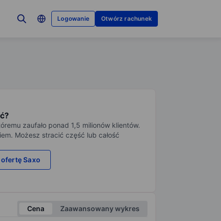
Logowanie
Otwórz rachunek
ć?
tóremu zaufało ponad 1,5 milionów klientów.
iem. Możesz stracić część lub całość
 ofertę Saxo
Cena
Zaawansowany wykres