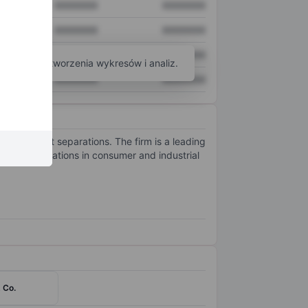
XXXXXXX
XXXXXXX
XXXXXXX
XXXXXXX
XXXXXXX
XXXXXXX
arzędzi do tworzenia wykresów i analiz.
XXXXXXX
XXXXXXX
subsequent separations. The firm is a leading
erous applications in consumer and industrial
 Co.