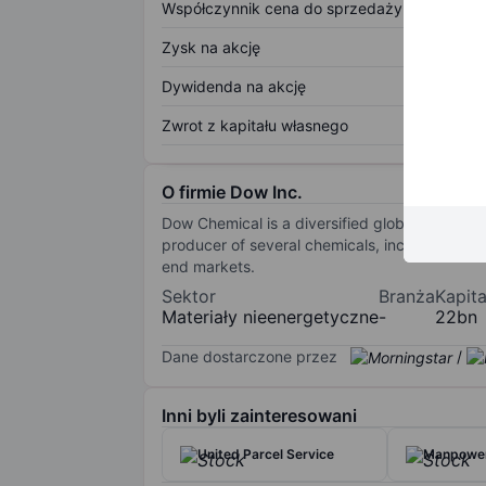
Współczynnik cena do sprzedaży
Zysk na akcję
Dywidenda na akcję
Zwrot z kapitału własnego
O firmie Dow Inc.
Dow Chemical is a diversified global chemica
producer of several chemicals, including poly
end markets.
Sektor
Branża
Kapit
Materiały nieenergetyczne
-
22bn
Dane dostarczone przez
/
Inni byli zainteresowani
United Parcel Service
Manpowe