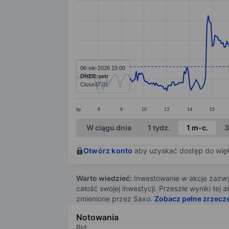
Line chart with 391 data points.
The chart has 1 X axis displaying categ
The chart has 1 Y axis displaying value
06-sie-2026 15:00
DHER:xetr
Close
37,01
lip
8
9
10
13
14
15
End of interactive chart.
W ciągu dnia
1 tydz.
1 m-c.
3
Otwórz konto
aby uzyskać dostęp do więks
Warto wiedzieć:
Inwestowanie w akcje zazwyc
całość swojej inwestycji. Przeszłe wyniki te
zmienione przez Saxo.
Zobacz pełne zrzecz
Notowania
Bid