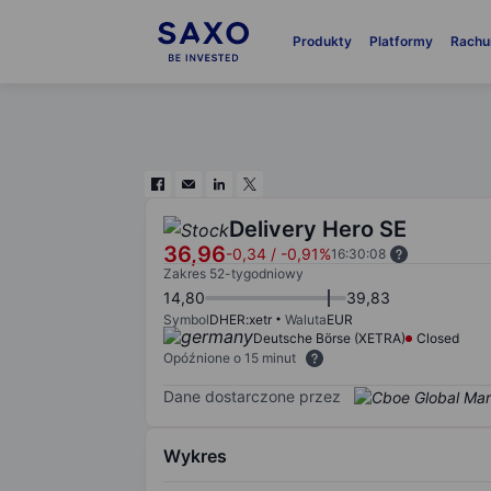
Produkty
Platformy
Rachu
Delivery Hero SE
36,96
-0,34
/
-0,91%
16:30:08
Zakres 52-tygodniowy
14,80
39,83
Symbol
DHER:xetr
Waluta
EUR
Deutsche Börse (XETRA)
Closed
Opóźnione o 15 minut
Dane dostarczone przez
Wykres
Chart