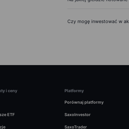
Czy mogę inwestować w akc
ty i ceny
Platformy
Porównaj platformy
sze ETF
SaxoInvestor
cje
SaxoTrader