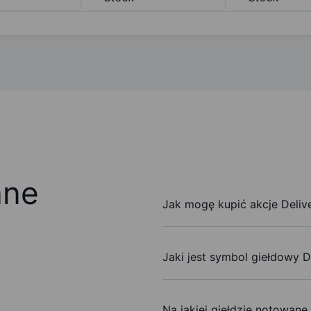
ane
Jak mogę kupić akcje Deliv
Jaki jest symbol giełdowy D
Na jakiej giełdzie notowane