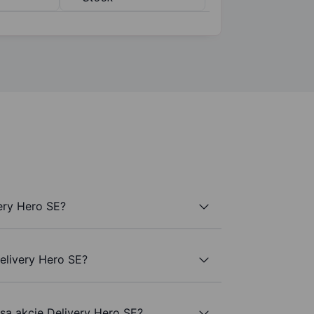
ery Hero SE?
elivery Hero SE?
 są akcje Delivery Hero SE?