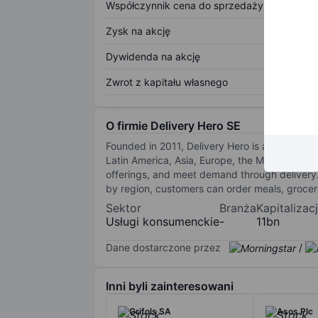
Współczynnik cena do sprzedaży
Zysk na akcję
Dywidenda na akcję
Zwrot z kapitału własnego
O firmie Delivery Hero SE
Founded in 2011, Delivery Hero is an online 
Latin America, Asia, Europe, the Middle East,
offerings, and meet demand through delivery. 
by region, customers can order meals, grocer
Sektor
Branża
Kapitalizac
Usługi konsumenckie
-
11bn
Dane dostarczone przez
/
Inni byli zainteresowani
Grifols SA
Asos Plc