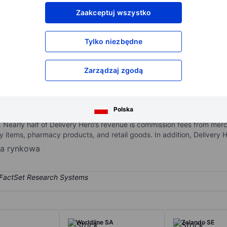
XXXXXXX
XXXXXXX
Zaakceptuj wszystko
XXXXXXX
XXXXXXX
XXXXXXX
XXXXXXX
Tylko niezbędne
Otwórz konto
aby uzyskać dostęp do większej ilości n
XXXXXXX
XXXXXXX
Zarządzaj zgodą
delivery demand aggregator. The company is headquartered in German
Polska
 and Africa. Delivery Hero creates a marketplace for merchants to est
Nearly half of Delivery Hero’s revenue is commission fees from merc
y items, pharmacy products, and retail goods. In addition, Delivery 
ja rynkowa
Worldline SA
Zalando SE