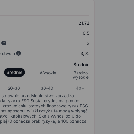
21,72
6,5
o
11,3
orstwem
3,92
Średnie
Średnie
Wysokie
Bardzo
wysokie
20-30
30-40
40+
k sprawnie przedsiębiorstwo zarządza
oria ryzyka ESG Sustainalytics ma pomóc
i zrozumieniu istotnych finansowo ryzyk ESG
oraz sposobu, w jaki ryzyka te mogą wpłynąć
tycji kapitałowych. Skala wynosi od 0 do
epiej (0 oznacza brak ryzyka, a 100 oznacza