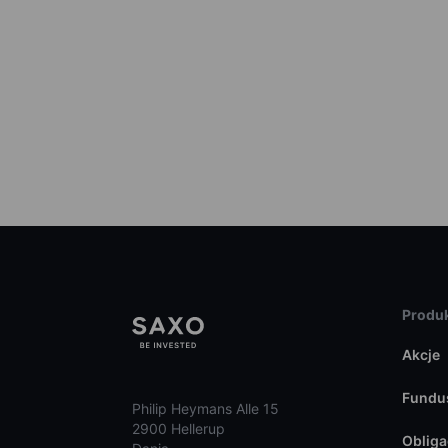
Produk
Akcje
Fundu
Philip Heymans Alle 15
2900 Hellerup
Obliga