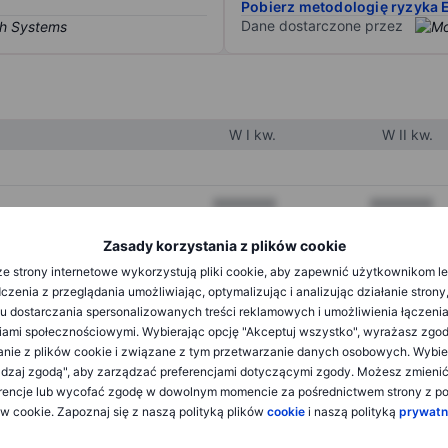
Pobierz metodologię ryzyka 
Dane dostarczone przez
W I kw.
W II kw.
XXXXXXX
XXXXXXX
XXXXXXX
XXXXXXX
Zasady korzystania z plików cookie
e strony internetowe wykorzystują pliki cookie, aby zapewnić użytkownikom l
XXXXXXX
XXXXXXX
zenia z przeglądania umożliwiając, optymalizując i analizując działanie strony
u dostarczania spersonalizowanych treści reklamowych i umożliwienia łączenia
ami społecznościowymi. Wybierając opcję "Akceptuj wszystko", wyrażasz zgo
XXXXXXX
XXXXXXX
anie z plików cookie i związane z tym przetwarzanie danych osobowych. Wybie
dzaj zgodą", aby zarządzać preferencjami dotyczącymi zgody. Możesz zmieni
XXXXXXX
XXXXXXX
rencje lub wycofać zgodę w dowolnym momencie za pośrednictwem strony z po
ów cookie. Zapoznaj się z naszą polityką plików
cookie
i naszą polityką
prywatn