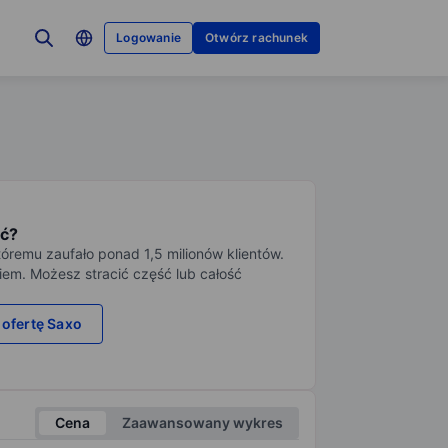
Logowanie
Otwórz rachunek
ć?
tóremu zaufało ponad 1,5 milionów klientów.
iem. Możesz stracić część lub całość
 ofertę Saxo
Cena
Zaawansowany wykres