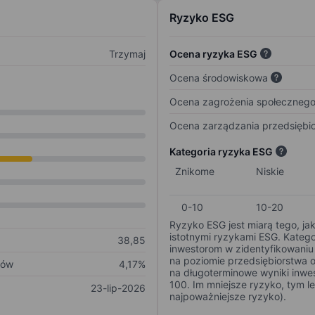
Ryzyko ESG
Trzymaj
Ocena ryzyka ESG
Ocena środowiskowa
Ocena zagrożenia społeczneg
Ocena zarządzania przedsiębi
Kategoria ryzyka ESG
Znikome
Niskie
0-10
10-20
Ryzyko ESG jest miarą tego, ja
istotnymi ryzykami ESG. Kateg
38,85
inwestorom w zidentyfikowaniu 
na poziomie przedsiębiorstwa 
ków
4,17%
na długoterminowe wyniki inwes
100. Im mniejsze ryzyko, tym l
23-lip-2026
najpoważniejsze ryzyko).