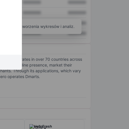
XXXXXXX
XXXXXXX
XXXXXXX
XXXXXXX
XXXXXXX
XXXXXXX
arzędzi do tworzenia wykresów i analiz.
XXXXXXX
XXXXXXX
y and operates in over 70 countries across
ablish an online presence, market their
hants. Through its applications, which vary
Hero operates Dmarts.
HelloFresh