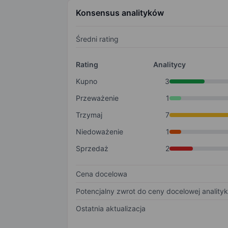
Konsensus analityków
Średni rating
Rating
Analitycy
Kupno
3
Przeważenie
1
Trzymaj
7
Niedoważenie
1
Sprzedaż
2
Cena docelowa
Potencjalny zwrot do ceny docelowej anality
Ostatnia aktualizacja