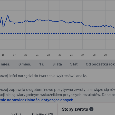
ories.
s. Data ranges from 36.31 to 39.4.
16
17
20
21
22
23
24
27
28
29
 mies.
6 mies.
1 r.
3 lata
5 lat
Od początku ro
zej ilości narzędzi do tworzenia wykresów i analiz.
zaj zapewnia długoterminowe pozytywne zwroty, ale wiąże się rów
j akcji nie są wiarygodnym wskaźnikiem przyszłych rezultatów. Dane
enie odpowiedzialności dotyczące danych
.
Stopy zwrotu
37,00
06-sie-2026