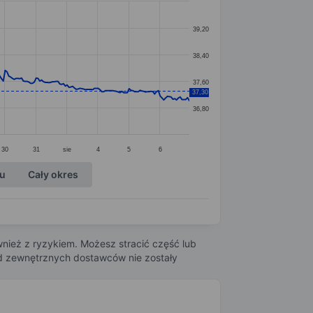
39,20
38,40
37,60
37,30
36,80
30
31
sie
4
5
6
ku
Cały okres
nież z ryzykiem. Możesz stracić część lub
 od zewnętrznych dostawców nie zostały