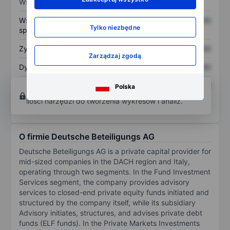
Wskaźniki
Współczynnik cena do
XXXXXXX
XXXXXXX
Tylko niezbędne
sprzedaży
Zysk na akcję
XXXXXXX
XXXXXXX
Zarządzaj zgodą
Dywidenda na akcję
XXXXXXX
XXXXXXX
Zwrot z kapitału
XXXXXXX
XXXXXXX
Polska
Otwórz konto
aby uzyskać dostęp do większej
własnego
ilości narzędzi do tworzenia wykresów i analiz.
O firmie Deutsche Beteiligungs AG
Deutsche Beteiligungs AG is a private capital provider for
mid-sized companies in the DACH region and Italy,
operating through two segments. In the Fund Investment
Services segment, the company provides advisory
services to closed-end private equity funds initiated and
structured by the company itself, while its subsidiary
Advisory initiates, structures, and advises private debt
funds (ELF funds). In the Private Markets Investments