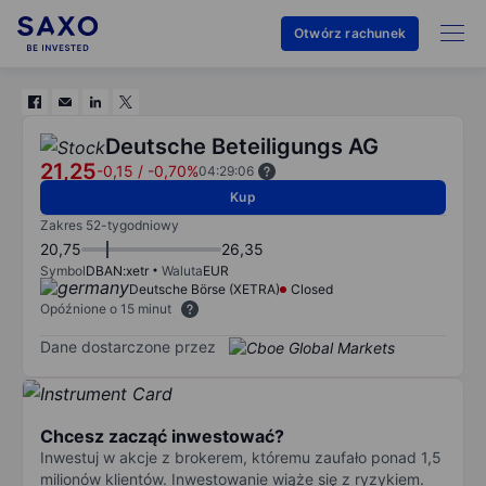
Otwórz rachunek
Deutsche Beteiligungs AG
21,25
-0,15
/
-0,70%
04:29:06
Kup
Zakres 52-tygodniowy
20,75
26,35
Symbol
DBAN:xetr
Waluta
EUR
Deutsche Börse (XETRA)
Closed
Opóźnione o 15 minut
Dane dostarczone przez
Chcesz zacząć inwestować?
Inwestuj w akcje z brokerem, któremu zaufało ponad 1,5
milionów klientów. Inwestowanie wiąże się z ryzykiem.