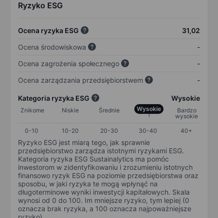
Ryzyko ESG
Ocena ryzyka ESG
31,02
Ocena środowiskowa
-
Ocena zagrożenia społecznego
-
Ocena zarządzania przedsiębiorstwem
-
Kategoria ryzyka ESG
Wysokie
Wysokie
Znikome
Niskie
Średnie
Bardzo
wysokie
0-10
10-20
20-30
30-40
40+
Ryzyko ESG jest miarą tego, jak sprawnie
przedsiębiorstwo zarządza istotnymi ryzykami ESG.
Kategoria ryzyka ESG Sustainalytics ma pomóc
inwestorom w zidentyfikowaniu i zrozumieniu istotnych
finansowo ryzyk ESG na poziomie przedsiębiorstwa oraz
sposobu, w jaki ryzyka te mogą wpłynąć na
długoterminowe wyniki inwestycji kapitałowych. Skala
wynosi od 0 do 100. Im mniejsze ryzyko, tym lepiej (0
oznacza brak ryzyka, a 100 oznacza najpoważniejsze
ryzyko).