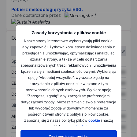
Pobierz metodologię ryzyka ESG.
Dane dostarczone przez
/
Zasady korzystania z plików cookie
Dane finansowe
Nasze strony internetowe wykorzystują pliki cookie,
aby zapewnić użytkownikom lepsze doświadczenia z
W I kw.
W II kw.
przeglądania umożliwiając, optymalizując i analizując
działanie strony, a także w celu dostarczania
Sprawozdanie z zysków
spersonalizowanych treści reklamowych i umożliwienia
łączenia się z mediami społecznościowymi. Wybierając
Dochód
XXXXXXX
XXXXXXX
opcję "Akceptuj wszystko", wyrażasz zgodę na
EBITDA
XXXXXXX
XXXXXXX
korzystanie z plików cookie i związane z tym
przetwarzanie danych osobowych. Wybierz opcję
Dochód netto
XXXXXXX
XXXXXXX
"Zarządzaj zgodą", aby zarządzać preferencjami
dotyczącymi zgody. Możesz zmienić swoje preferencje
Bilans
lub wycofać zgodę w dowolnym momencie za
pośrednictwem strony z polityką plików cookie.
Aktywa ogółem
XXXXXXX
XXXXXXX
Zapoznaj się z naszą polityką plików
cookie
i naszą
polityką
prywatności
.
Zadłużenie ogółem
XXXXXXX
XXXXXXX
Zaakceptuj wszystko