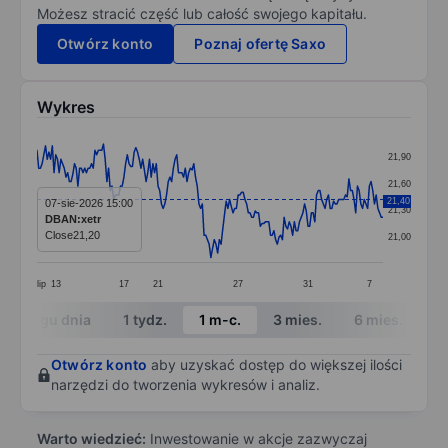
Możesz stracić część lub całość swojego kapitału.
Otwórz konto
Poznaj ofertę Saxo
Wykres
Chart
21,90
Line chart with 204 data points.
21,60
The chart has 1 X axis displaying categories.
21,40
07-sie-2026 15:00
21,30
DBAN:xetr
The chart has 1 Y axis displaying values. Data ranges
Close
21,20
21,00
lip
13
17
21
27
31
7
End of interactive chart.
W ciągu dnia
1 tydz.
1 m-c.
3 mies.
6 mies.
1 
Otwórz konto
aby uzyskać dostęp do większej ilości
narzędzi do tworzenia wykresów i analiz.
Warto wiedzieć:
Inwestowanie w akcje zazwyczaj