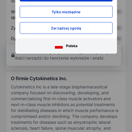
Wskaźniki
Współczynnik cena do
XXXXXXX
XXXXXXX
Tylko niezbędne
sprzedaży
Zysk na akcję
XXXXXXX
XXXXXXX
Zarządzaj zgodą
Dywidenda na akcję
XXXXXXX
XXXXXXX
Polska
Zwrot z kapitału
XXXXXXX
XXXXXXX
Otwórz konto
aby uzyskać dostęp do większej
własnego
ilości narzędzi do tworzenia wykresów i analiz.
O firmie Cytokinetics Inc.
Cytokinetics Inc is a late-stage biopharmaceutical
company focused on discovering, developing, and
commercializing first-in-class muscle activators and
next-in-class muscle inhibitors as potential treatments
for debilitating diseases in which muscle performance is
compromised and/or declining. The company develops
treatments for diseases such as amyotrophic lateral
sclerosis, heart failure, spinal muscular atrophy, and