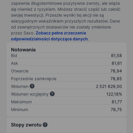
zapewnia długoterminowe pozytywne zwroty, ale wiąże
się również z ryzykiem. Możesz stracić część lub całość
swojej inwestycji. Przeszłe wyniki tej akcji nie są
wiarygodnym wskaźnikiem przyszłych rezultatów. Dane
od zewnętrznych dostawców nie zostały zmienione
przez Saxo.
Zobacz pełne zrzeczenie
odpowiedzialności dotyczące danych
.
Notowania
Bid
81,58
Ask
81,61
Otwarcie
78,94
Poprzednie zamknięcie
78,85
Wolumen
2 521 829,00
Wolumen względny
122,18%
Maksimum
81,77
Minimum
78,75
Stopy zwrotu