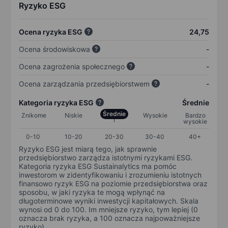
Ryzyko ESG
Ocena ryzyka ESG
24,75
Ocena środowiskowa
-
Ocena zagrożenia społecznego
-
Ocena zarządzania przedsiębiorstwem
-
Kategoria ryzyka ESG
Średnie
Średnie
Znikome
Niskie
Wysokie
Bardzo
wysokie
0-10
10-20
20-30
30-40
40+
Ryzyko ESG jest miarą tego, jak sprawnie
przedsiębiorstwo zarządza istotnymi ryzykami ESG.
Kategoria ryzyka ESG Sustainalytics ma pomóc
inwestorom w zidentyfikowaniu i zrozumieniu istotnych
finansowo ryzyk ESG na poziomie przedsiębiorstwa oraz
sposobu, w jaki ryzyka te mogą wpłynąć na
długoterminowe wyniki inwestycji kapitałowych. Skala
wynosi od 0 do 100. Im mniejsze ryzyko, tym lepiej (0
oznacza brak ryzyka, a 100 oznacza najpoważniejsze
ryzyko).