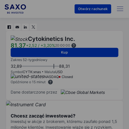
Otwórz rachunek
Cytokinetics Inc.
81,37
+2,52
/
+3,20%
20:00:00
Kup
Zakres 52-tygodniowy
32,89
88,31
Symbol
CYTK:xnas
Waluta
USD
NASDAQ
Closed
Opóźnione o 15 minut
Dane dostarczone przez
Chcesz zacząć inwestować?
Inwestuj w akcje z brokerem, któremu zaufało ponad 1,5
milionów klientów. Inwestowanie wiąże się z ryzykiem.