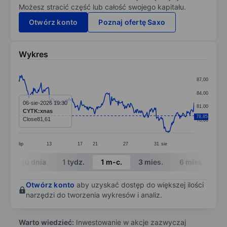
Możesz stracić część lub całość swojego kapitału.
Otwórz konto
Poznaj ofertę Saxo
Wykres
Chart
87,00
Line chart with 299 data points.
84,00
The chart has 1 X axis displaying categories.
06-sie-2026 19:30
81,00
CYTK:xnas
The chart has 1 Y axis displaying values. Data ranges 
78,85
Close
81,61
78,00
lip
13
17
21
27
31
sie
End of interactive chart.
W ciągu dnia
1 tydz.
1 m-c.
3 mies.
6 mies.
1 
Otwórz konto
aby uzyskać dostęp do większej ilości
narzędzi do tworzenia wykresów i analiz.
Warto wiedzieć:
Inwestowanie w akcje zazwyczaj