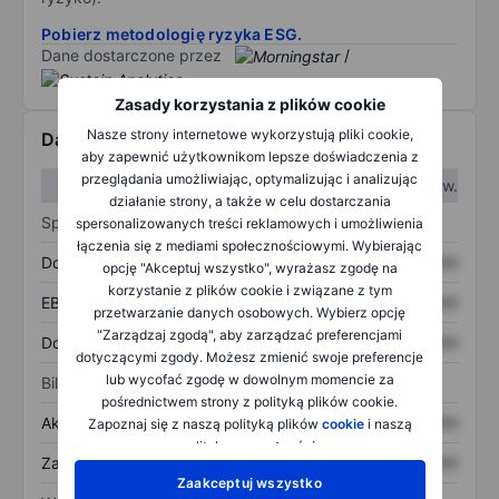
Pobierz metodologię ryzyka ESG.
Dane dostarczone przez
/
Zasady korzystania z plików cookie
Nasze strony internetowe wykorzystują pliki cookie,
Dane finansowe
aby zapewnić użytkownikom lepsze doświadczenia z
przeglądania umożliwiając, optymalizując i analizując
W I kw.
W II kw.
działanie strony, a także w celu dostarczania
Sprawozdanie z zysków
spersonalizowanych treści reklamowych i umożliwienia
łączenia się z mediami społecznościowymi. Wybierając
Dochód
XXXXXXX
XXXXXXX
opcję "Akceptuj wszystko", wyrażasz zgodę na
korzystanie z plików cookie i związane z tym
EBITDA
XXXXXXX
XXXXXXX
przetwarzanie danych osobowych. Wybierz opcję
"Zarządzaj zgodą", aby zarządzać preferencjami
Dochód netto
XXXXXXX
XXXXXXX
dotyczącymi zgody. Możesz zmienić swoje preferencje
lub wycofać zgodę w dowolnym momencie za
Bilans
pośrednictwem strony z polityką plików cookie.
Aktywa ogółem
XXXXXXX
XXXXXXX
Zapoznaj się z naszą polityką plików
cookie
i naszą
polityką
prywatności
.
Zadłużenie ogółem
XXXXXXX
XXXXXXX
Zaakceptuj wszystko