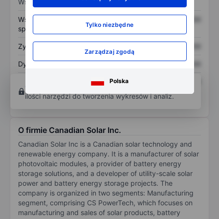
Wskaźniki
Współczynnik cena do
XXXXXXX
XXXXXXX
Tylko niezbędne
sprzedaży
Zysk na akcję
XXXXXXX
XXXXXXX
Zarządzaj zgodą
Dywidenda na akcję
XXXXXXX
XXXXXXX
Polska
Zwrot z kapitału
XXXXXXX
XXXXXXX
Otwórz konto
aby uzyskać dostęp do większej
własnego
ilości narzędzi do tworzenia wykresów i analiz.
O firmie Canadian Solar Inc.
Canadian Solar Inc is a Canadian solar technology and
renewable energy company. It is a manufacturer of solar
photovoltaic modules, a provider of battery energy
storage solutions, and a developer of utility-scale solar
power and battery energy storage projects. The
company is organized in two segments: Manufacturing
segment, comprising CS PowerTech, which focuses on
manufacturing and sales of solar products, battery