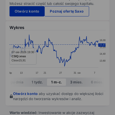
Możesz stracić część lub całość swojego kapitału.
Otwórz konto
Poznaj ofertę Saxo
Wykres
Chart
16,00
Line chart with 295 data points.
15,47
15,20
The chart has 1 X axis displaying categories.
07-sie-2026 19:30
14,40
CSIQ:xnas
The chart has 1 Y axis displaying values. Data ranges 
Close
15,91
13,60
lip
13
17
21
27
31
sie
7
End of interactive chart.
W ciągu dnia
1 tydz.
1 m-c.
3 mies.
6 mies.
1 
Otwórz konto
aby uzyskać dostęp do większej ilości
narzędzi do tworzenia wykresów i analiz.
Warto wiedzieć:
Inwestowanie w akcje zazwyczaj