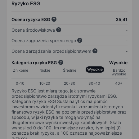
Ryzyko ESG
Ocena ryzyka ESG
35,41
Ocena środowiskowa
-
Ocena zagrożenia społecznego
-
Ocena zarządzania przedsiębiorstwem
-
Kategoria ryzyka ESG
Wysokie
Wysokie
Znikome
Niskie
Średnie
Bardzo
wysokie
0-10
10-20
20-30
30-40
40+
Ryzyko ESG jest miarą tego, jak sprawnie
przedsiębiorstwo zarządza istotnymi ryzykami ESG.
Kategoria ryzyka ESG Sustainalytics ma pomóc
inwestorom w zidentyfikowaniu i zrozumieniu istotnych
finansowo ryzyk ESG na poziomie przedsiębiorstwa oraz
sposobu, w jaki ryzyka te mogą wpłynąć na
długoterminowe wyniki inwestycji kapitałowych. Skala
wynosi od 0 do 100. Im mniejsze ryzyko, tym lepiej (0
oznacza brak ryzyka, a 100 oznacza najpoważniejsze
ryzyko).