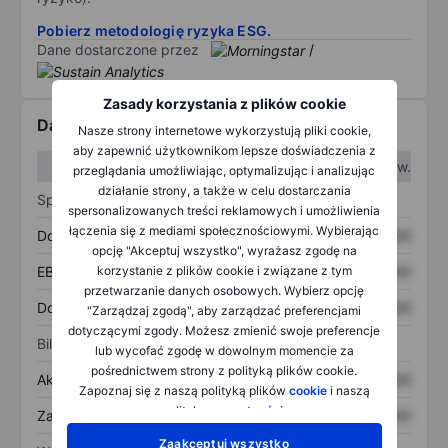
Pobierz metodologię ryzyka ESG.
Dane dostarczone przez
/
Zasady korzystania z plików cookie
Dane finansowe
Nasze strony internetowe wykorzystują pliki cookie,
aby zapewnić użytkownikom lepsze doświadczenia z
W I kw.
W II kw.
przeglądania umożliwiając, optymalizując i analizując
działanie strony, a także w celu dostarczania
Sprawozdanie z zysków
spersonalizowanych treści reklamowych i umożliwienia
łączenia się z mediami społecznościowymi. Wybierając
Dochód
XXXXXXX
XXXXXXX
opcję "Akceptuj wszystko", wyrażasz zgodę na
korzystanie z plików cookie i związane z tym
EBITDA
XXXXXXX
XXXXXXX
przetwarzanie danych osobowych. Wybierz opcję
Dochód netto
XXXXXXX
XXXXXXX
"Zarządzaj zgodą", aby zarządzać preferencjami
dotyczącymi zgody. Możesz zmienić swoje preferencje
Bilans
lub wycofać zgodę w dowolnym momencie za
pośrednictwem strony z polityką plików cookie.
Aktywa ogółem
XXXXXXX
XXXXXXX
Zapoznaj się z naszą polityką plików
cookie
i naszą
polityką
prywatności
.
Zadłużenie ogółem
XXXXXXX
XXXXXXX
Zaakceptuj wszystko