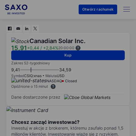
Otwórz rachunek
Canadian Solar Inc.
15,91
+0,44
/
+2,84%
20:00:00
Kup
Zakres 52-tygodniowy
9,41
34,59
Symbol
CSIQ:xnas
Waluta
USD
NASDAQ
Closed
Opóźnione o 15 minut
Dane dostarczone przez
Chcesz zacząć inwestować?
Inwestuj w akcje z brokerem, któremu zaufało ponad 1,5
milionów klientów. Inwestowanie wiąże się z ryzykiem.