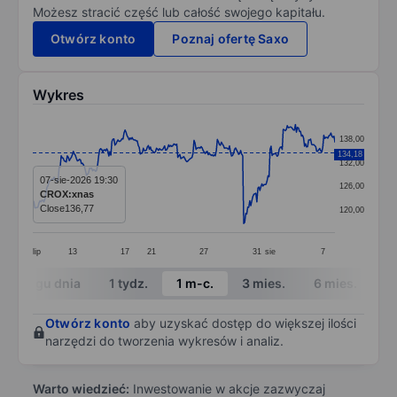
Możesz stracić część lub całość swojego kapitału.
Otwórz konto
Poznaj ofertę Saxo
Wykres
Chart
138,00
Line chart with 299 data points.
134,18
132,00
The chart has 1 X axis displaying categories.
07-sie-2026 19:30
126,00
CROX:xnas
The chart has 1 Y axis displaying values. Data ranges f
Close
136,77
120,00
lip
13
17
21
27
31
sie
7
End of interactive chart.
W ciągu dnia
1 tydz.
1 m-c.
3 mies.
6 mies.
1 
Otwórz konto
aby uzyskać dostęp do większej ilości
narzędzi do tworzenia wykresów i analiz.
Warto wiedzieć:
Inwestowanie w akcje zazwyczaj