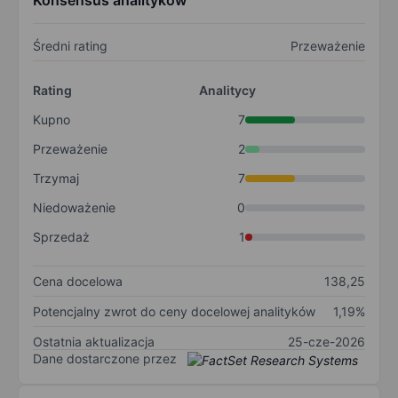
Konsensus analityków
Średni rating
Przeważenie
Rating
Analitycy
Kupno
7
Przeważenie
2
Trzymaj
7
Niedoważenie
0
Sprzedaż
1
Cena docelowa
138,25
Potencjalny zwrot do ceny docelowej analityków
1,19%
Ostatnia aktualizacja
25-cze-2026
Dane dostarczone przez