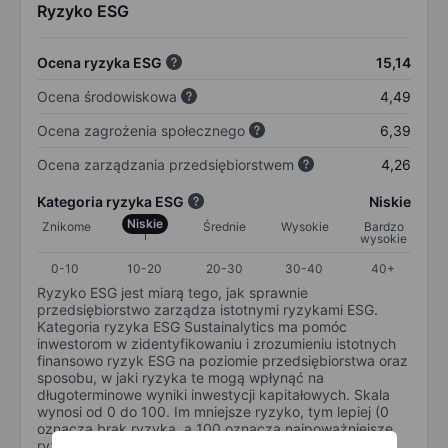
Ryzyko ESG
Ocena ryzyka ESG
15,14
Ocena środowiskowa
4,49
Ocena zagrożenia społecznego
6,39
Ocena zarządzania przedsiębiorstwem
4,26
Kategoria ryzyka ESG
Niskie
Niskie
Znikome
Średnie
Wysokie
Bardzo
wysokie
0-10
10-20
20-30
30-40
40+
Ryzyko ESG jest miarą tego, jak sprawnie
przedsiębiorstwo zarządza istotnymi ryzykami ESG.
Kategoria ryzyka ESG Sustainalytics ma pomóc
inwestorom w zidentyfikowaniu i zrozumieniu istotnych
finansowo ryzyk ESG na poziomie przedsiębiorstwa oraz
sposobu, w jaki ryzyka te mogą wpłynąć na
długoterminowe wyniki inwestycji kapitałowych. Skala
wynosi od 0 do 100. Im mniejsze ryzyko, tym lepiej (0
oznacza brak ryzyka, a 100 oznacza najpoważniejsze
ryzyko).