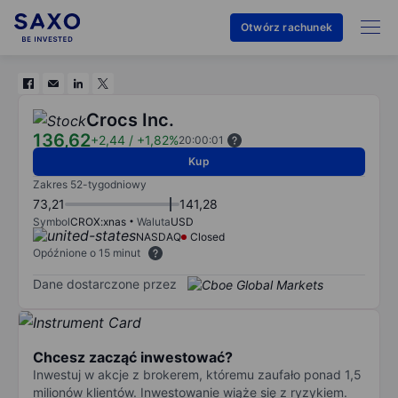
Otwórz rachunek
Crocs Inc.
136,62
+2,44
/
+1,82%
20:00:01
Kup
Zakres 52-tygodniowy
73,21
141,28
Symbol
CROX:xnas
Waluta
USD
NASDAQ
Closed
Opóźnione o 15 minut
Dane dostarczone przez
Chcesz zacząć inwestować?
Inwestuj w akcje z brokerem, któremu zaufało ponad 1,5
milionów klientów. Inwestowanie wiąże się z ryzykiem.