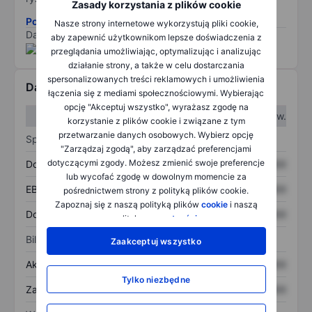
Zasady korzystania z plików cookie
Pobierz metodologię ryzyka ESG.
Nasze strony internetowe wykorzystują pliki cookie,
Dane dostarczone przez
/
aby zapewnić użytkownikom lepsze doświadczenia z
przeglądania umożliwiając, optymalizując i analizując
działanie strony, a także w celu dostarczania
spersonalizowanych treści reklamowych i umożliwienia
Dane finansowe
łączenia się z mediami społecznościowymi. Wybierając
opcję "Akceptuj wszystko", wyrażasz zgodę na
W I kw.
W II kw.
korzystanie z plików cookie i związane z tym
przetwarzanie danych osobowych. Wybierz opcję
Sprawozdanie z zysków
"Zarządzaj zgodą", aby zarządzać preferencjami
dotyczącymi zgody. Możesz zmienić swoje preferencje
Dochód
XXXXXXX
XXXXXXX
lub wycofać zgodę w dowolnym momencie za
EBITDA
XXXXXXX
XXXXXXX
pośrednictwem strony z polityką plików cookie.
Zapoznaj się z naszą polityką plików
cookie
i naszą
Dochód netto
XXXXXXX
XXXXXXX
polityką
prywatności
.
Bilans
Zaakceptuj wszystko
Aktywa ogółem
XXXXXXX
XXXXXXX
Tylko niezbędne
Zadłużenie ogółem
XXXXXXX
XXXXXXX