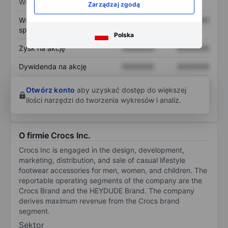
Wskaźniki
Zarządzaj zgodą
Współczynnik cena do
XXXXXXX
XXXXXXX
sprzedaży
Polska
Zysk na akcję
XXXXXXX
XXXXXXX
Dywidenda na akcję
XXXXXXX
XXXXXXX
Zwrot z kapitału
XXXXXXX
XXXXXXX
Otwórz konto
aby uzyskać dostęp do większej
własnego
ilości narzędzi do tworzenia wykresów i analiz.
O firmie Crocs Inc.
Crocs Inc is engaged in the design, development,
marketing, distribution, and sale of casual lifestyle
footwear accessories for men, women, and children. The
reportable operating segments of the company are the
Crocs Brand and the HEYDUDE Brand. The company
derives maximum revenue from the Crocs brand
segment.
Sektor