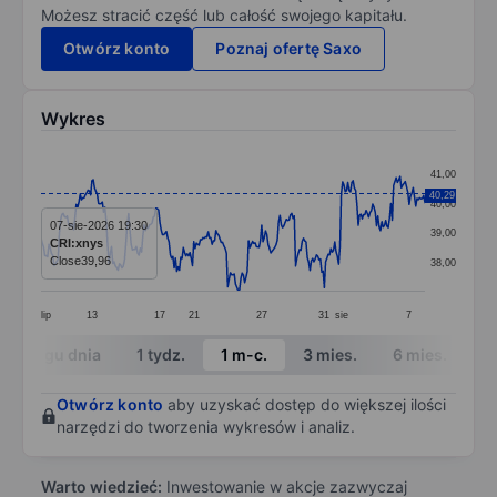
Możesz stracić część lub całość swojego kapitału.
Otwórz konto
Poznaj ofertę Saxo
Wykres
Chart
41,00
Line chart with 295 data points.
40,29
40,00
The chart has 1 X axis displaying categories.
07-sie-2026 19:30
39,00
CRI:xnys
The chart has 1 Y axis displaying values. Data ranges
Close
39,96
38,00
lip
13
17
21
27
31
sie
7
End of interactive chart.
W ciągu dnia
1 tydz.
1 m-c.
3 mies.
6 mies.
1 
Otwórz konto
aby uzyskać dostęp do większej ilości
narzędzi do tworzenia wykresów i analiz.
Warto wiedzieć:
Inwestowanie w akcje zazwyczaj