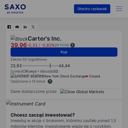
Otwórz rachunek
Carter's Inc.
39,96
-0,33
/
-0,82%
20:10:00
Kup
Zakres 52-tygodniowy
23,93
44,44
Symbol
CRI:xnys
Waluta
USD
New York Stock Exchange
Closed
Opóźnione o 15 minut
Dane dostarczone przez
Chcesz zacząć inwestować?
Inwestuj w akcje z brokerem, któremu zaufało ponad 1,5
milionów klientów. Inwestowanie wiąże się z ryzykiem.