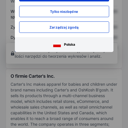
Wskaźniki
Współczynnik cena do
XXXXXXX
XXXXXXX
Tylko niezbędne
sprzedaży
Zysk na akcję
XXXXXXX
XXXXXXX
Zarządzaj zgodą
Dywidenda na akcję
XXXXXXX
XXXXXXX
Polska
Zwrot z kapitału
XXXXXXX
XXXXXXX
Otwórz konto
aby uzyskać dostęp do większej
własnego
ilości narzędzi do tworzenia wykresów i analiz.
O firmie Carter's Inc.
Carter's Inc makes apparel for babies and children under
brand names including Carter's and OshKosh B'gosh. It
sells its products through a multi-channel business
model, which includes retail stores, eCommerce, and
wholesale sales channels, as well as retail omnichannel
capabilities in the United States and Canada, which
enables it to reach a broad range of consumers around
the world. The company operates in three segments;