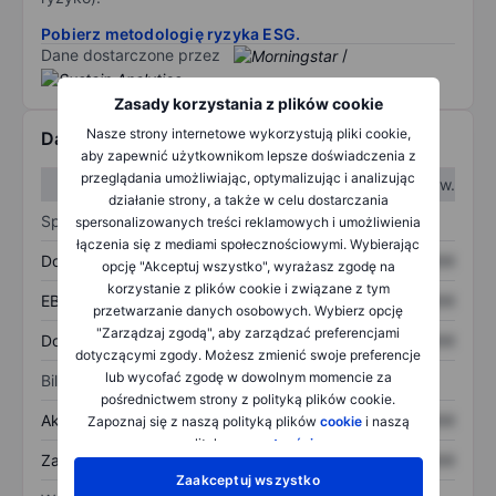
Pobierz metodologię ryzyka ESG.
Dane dostarczone przez
/
Zasady korzystania z plików cookie
Nasze strony internetowe wykorzystują pliki cookie,
Dane finansowe
aby zapewnić użytkownikom lepsze doświadczenia z
przeglądania umożliwiając, optymalizując i analizując
W I kw.
W II kw.
działanie strony, a także w celu dostarczania
Sprawozdanie z zysków
spersonalizowanych treści reklamowych i umożliwienia
łączenia się z mediami społecznościowymi. Wybierając
Dochód
XXXXXXX
XXXXXXX
opcję "Akceptuj wszystko", wyrażasz zgodę na
korzystanie z plików cookie i związane z tym
EBITDA
XXXXXXX
XXXXXXX
przetwarzanie danych osobowych. Wybierz opcję
"Zarządzaj zgodą", aby zarządzać preferencjami
Dochód netto
XXXXXXX
XXXXXXX
dotyczącymi zgody. Możesz zmienić swoje preferencje
lub wycofać zgodę w dowolnym momencie za
Bilans
pośrednictwem strony z polityką plików cookie.
Aktywa ogółem
XXXXXXX
XXXXXXX
Zapoznaj się z naszą polityką plików
cookie
i naszą
polityką
prywatności
.
Zadłużenie ogółem
XXXXXXX
XXXXXXX
Zaakceptuj wszystko