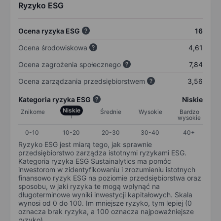
Ryzyko ESG
Ocena ryzyka ESG
16
Ocena środowiskowa
4,61
Ocena zagrożenia społecznego
7,84
Ocena zarządzania przedsiębiorstwem
3,56
Kategoria ryzyka ESG
Niskie
Niskie
Znikome
Średnie
Wysokie
Bardzo
wysokie
0-10
10-20
20-30
30-40
40+
Ryzyko ESG jest miarą tego, jak sprawnie
przedsiębiorstwo zarządza istotnymi ryzykami ESG.
Kategoria ryzyka ESG Sustainalytics ma pomóc
inwestorom w zidentyfikowaniu i zrozumieniu istotnych
finansowo ryzyk ESG na poziomie przedsiębiorstwa oraz
sposobu, w jaki ryzyka te mogą wpłynąć na
długoterminowe wyniki inwestycji kapitałowych. Skala
wynosi od 0 do 100. Im mniejsze ryzyko, tym lepiej (0
oznacza brak ryzyka, a 100 oznacza najpoważniejsze
ryzyko).