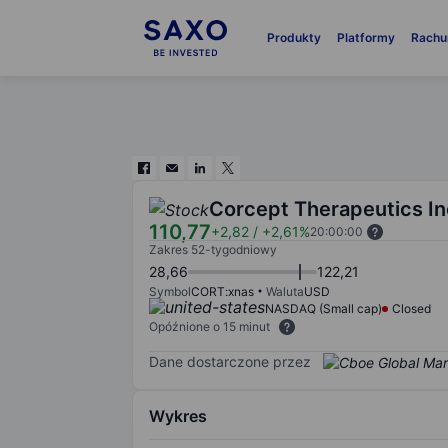
Produkty
Platformy
Rachu
Corcept Therapeutics In
110,77
+2,82
/
+2,61%
20:00:00
Zakres 52-tygodniowy
28,66
122,21
Symbol
CORT:xnas
Waluta
USD
NASDAQ (Small cap)
Closed
Opóźnione o 15 minut
Dane dostarczone przez
Wykres
Chart