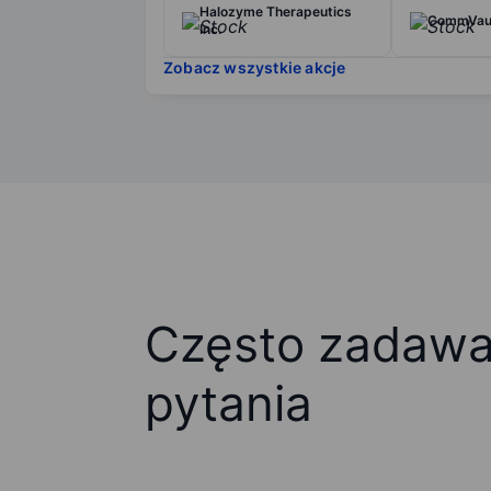
Halozyme Therapeutics
CommVaul
Inc.
Zobacz wszystkie akcje
Często zadaw
pytania