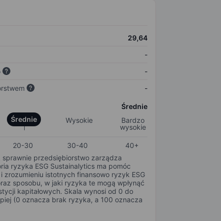
29,64
-
o
-
orstwem
-
Średnie
Średnie
Wysokie
Bardzo
wysokie
20-30
30-40
40+
k sprawnie przedsiębiorstwo zarządza
oria ryzyka ESG Sustainalytics ma pomóc
i zrozumieniu istotnych finansowo ryzyk ESG
oraz sposobu, w jaki ryzyka te mogą wpłynąć
tycji kapitałowych. Skala wynosi od 0 do
epiej (0 oznacza brak ryzyka, a 100 oznacza