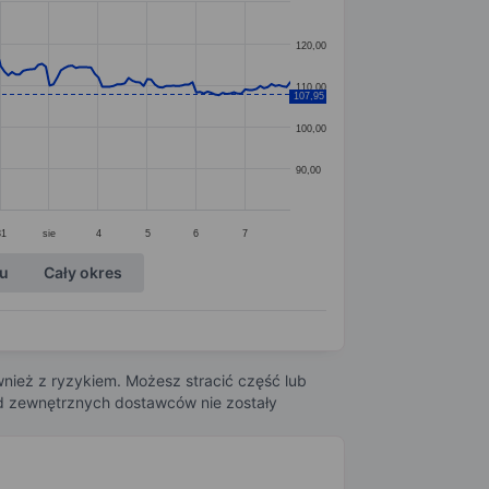
120,00
110,00
107,95
100,00
90,00
31
sie
4
5
6
7
ku
Cały okres
nież z ryzykiem. Możesz stracić część lub
 od zewnętrznych dostawców nie zostały