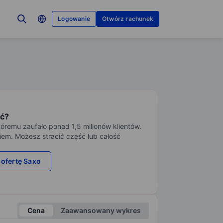
Logowanie
Otwórz rachunek
ć?
tóremu zaufało ponad 1,5 milionów klientów.
iem. Możesz stracić część lub całość
 ofertę Saxo
Cena
Zaawansowany wykres