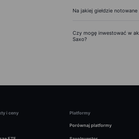
Na jakiej giełdzie notowane
Czy mogę inwestować w akc
Saxo?
ty i ceny
Platformy
Porównaj platformy
sze ETF
SaxoInvestor