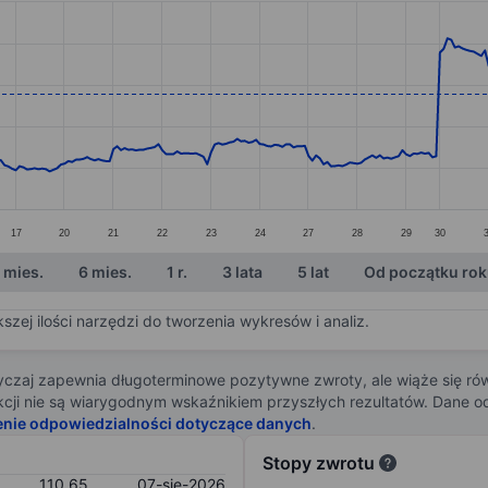
ories.
s. Data ranges from 85.63 to 121.25.
17
20
21
22
23
24
27
28
29
30
 mies.
6 mies.
1 r.
3 lata
5 lat
Od początku ro
zej ilości narzędzi do tworzenia wykresów i analiz.
zaj zapewnia długoterminowe pozytywne zwroty, ale wiąże się rów
j akcji nie są wiarygodnym wskaźnikiem przyszłych rezultatów. Dane
enie odpowiedzialności dotyczące danych
.
Stopy zwrotu
110,65
07-sie-2026