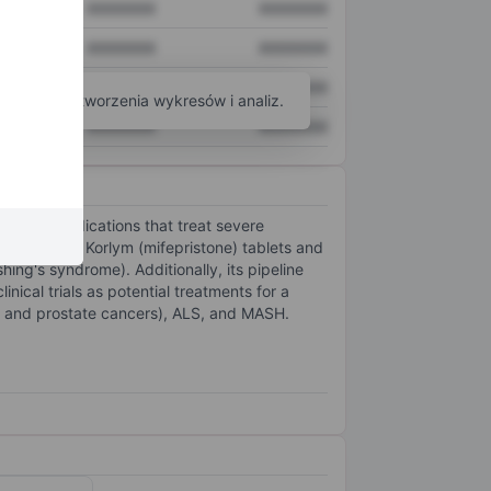
XXXXXXX
XXXXXXX
XXXXXXX
XXXXXXX
XXXXXXX
XXXXXXX
arzędzi do tworzenia wykresów i analiz.
XXXXXXX
XXXXXXX
nt of medications that treat severe
any markets Korlym (mifepristone) tablets and
hing's syndrome). Additionally, its pipeline
inical trials as potential treatments for a
ic, and prostate cancers), ALS, and MASH.