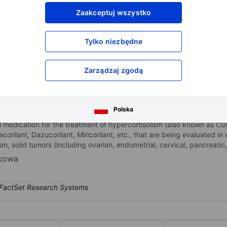
XXXXXXX
XXXXXXX
Zaakceptuj wszystko
XXXXXXX
XXXXXXX
XXXXXXX
XXXXXXX
Tylko niezbędne
Otwórz konto
aby uzyskać dostęp do większej ilości n
XXXXXXX
XXXXXXX
Zarządzaj zgodą
age pharmaceutical company engaged in the discovery and developme
Polska
isorders by modulating the effect of the cortisol hormone. The comp
al medication for the treatment of hypercortisolism (also known as Cus
ilant, Dazucorilant, Miricorilant, etc., that are being evaluated in cl
lism, solid tumors (including ovarian, endometrial, cervical, pancreat
nkowa