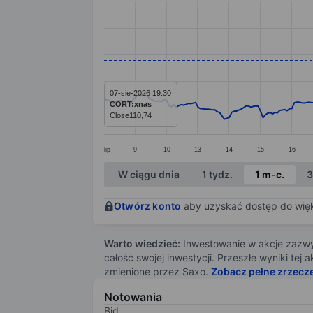
Line chart with 295 data points.
The chart has 1 X axis displaying categ
The chart has 1 Y axis displaying value
07-sie-2026 19:30
CORT:xnas
Close
110,74
lip
9
10
13
14
15
16
End of interactive chart.
W ciągu dnia
1 tydz.
1 m-c.
3
Otwórz konto
aby uzyskać dostęp do więks
Warto wiedzieć:
Inwestowanie w akcje zazwyc
całość swojej inwestycji. Przeszłe wyniki te
zmienione przez Saxo.
Zobacz pełne zrzecz
Notowania
Bid