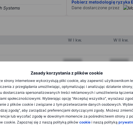
Pobierz metodologię ryzyka 
Dane dostarczone przez
W I kw.
W II kw.
XXXXXXX
XXXXXXX
XXXXXXX
XXXXXXX
Zasady korzystania z plików cookie
e strony internetowe wykorzystują pliki cookie, aby zapewnić użytkownikom l
XXXXXXX
XXXXXXX
zenia z przeglądania umożliwiając, optymalizując i analizując działanie strony
u dostarczania spersonalizowanych treści reklamowych i umożliwienia łączenia
ami społecznościowymi. Wybierając opcję "Akceptuj wszystko", wyrażasz zgo
XXXXXXX
XXXXXXX
anie z plików cookie i związane z tym przetwarzanie danych osobowych. Wybie
dzaj zgodą", aby zarządzać preferencjami dotyczącymi zgody. Możesz zmieni
XXXXXXX
XXXXXXX
rencje lub wycofać zgodę w dowolnym momencie za pośrednictwem strony z po
ów cookie. Zapoznaj się z naszą polityką plików
cookie
i naszą polityką
prywatn