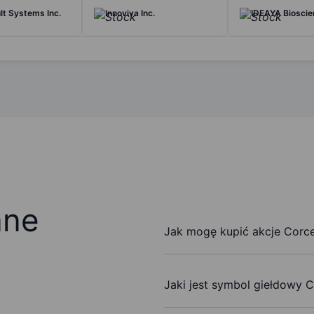
t Systems Inc.
Innoviva Inc.
IDEAYA Bioscie
ane
Jak mogę kupić akcje Corce
Jaki jest symbol giełdowy C