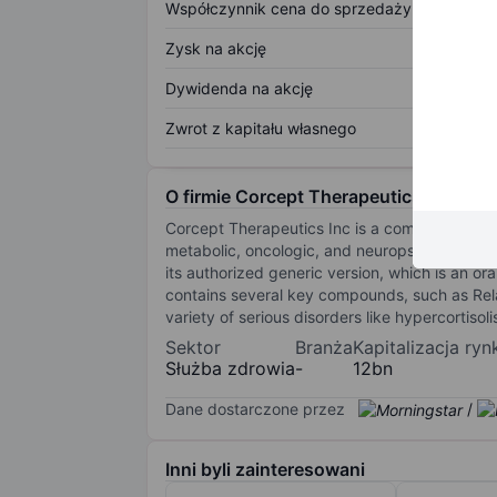
Współczynnik cena do sprzedaży
Zysk na akcję
Dywidenda na akcję
Zwrot z kapitału własnego
O firmie Corcept Therapeutics Inc.
Corcept Therapeutics Inc is a commercial-st
metabolic, oncologic, and neuropsychiatric d
its authorized generic version, which is an or
contains several key compounds, such as Relacor
variety of serious disorders like hypercortiso
Sektor
Branża
Kapitalizacja ry
Służba zdrowia
-
12bn
Dane dostarczone przez
/
Inni byli zainteresowani