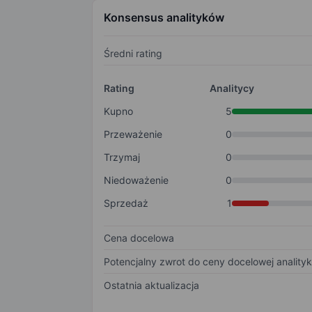
Konsensus analityków
Średni rating
Rating
Analitycy
Kupno
5
Przeważenie
0
Trzymaj
0
Niedoważenie
0
Sprzedaż
1
Cena docelowa
Potencjalny zwrot do ceny docelowej anality
Ostatnia aktualizacja