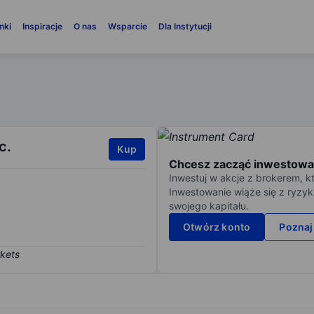
nki
Inspiracje
O nas
Wsparcie
Dla Instytucji
c.
Kup
Chcesz zacząć inwestowa
Inwestuj w akcje z brokerem, k
Inwestowanie wiąże się z ryzyk
swojego kapitału.
Otwórz konto
Poznaj