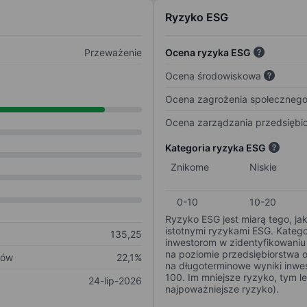
Ryzyko ESG
Przeważenie
Ocena ryzyka ESG
Ocena środowiskowa
Ocena zagrożenia społeczneg
Ocena zarządzania przedsiębi
Kategoria ryzyka ESG
Znikome
Niskie
0-10
10-20
Ryzyko ESG jest miarą tego, ja
istotnymi ryzykami ESG. Kateg
135,25
inwestorom w zidentyfikowaniu 
na poziomie przedsiębiorstwa 
ków
22,1%
na długoterminowe wyniki inwes
100. Im mniejsze ryzyko, tym l
24-lip-2026
najpoważniejsze ryzyko).