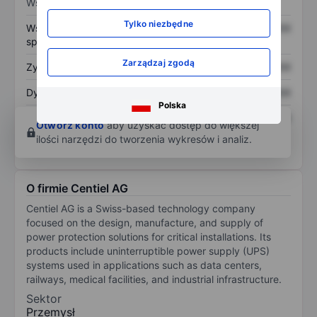
Wskaźniki
Tylko niezbędne
Współczynnik cena do
XXXXXXX
XXXXXXX
sprzedaży
Zarządzaj zgodą
Zysk na akcję
XXXXXXX
XXXXXXX
Dywidenda na akcję
XXXXXXX
XXXXXXX
Polska
Zwrot z kapitału
XXXXXXX
XXXXXXX
Otwórz konto
aby uzyskać dostęp do większej
własnego
ilości narzędzi do tworzenia wykresów i analiz.
O firmie Centiel AG
Centiel AG is a Swiss-based technology company
focused on the design, manufacture, and supply of
power protection solutions for critical installations. Its
products include uninterruptible power supply (UPS)
systems used in applications such as data centers,
railways, medical facilities, and industrial infrastructure.
Sektor
Przemysł