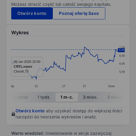
Możesz stracić część lub całość swojego kapitału.
Otwórz konto
Poznaj ofertę Saxo
Wykres
Chart
7,00
6,84
Line chart with 180 data points.
6,50
The chart has 1 X axis displaying categories.
06-sie-2026 15:00
6,00
CNTL:xswx
The chart has 1 Y axis displaying values. Data ranges 
Close
6,75
5,50
lip
13
17
27
31
sie
End of interactive chart.
W ciągu dnia
1 tydz.
1 m-c.
3 mies.
6 mies.
1 
Otwórz konto
aby uzyskać dostęp do większej ilości
narzędzi do tworzenia wykresów i analiz.
Warto wiedzieć:
Inwestowanie w akcje zazwyczaj