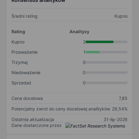
Konsensus analityków
Średni rating
Kupno
Rating
Analitycy
Kupno
2
Przeważenie
1
Trzymaj
0
Niedoważenie
0
Sprzedaż
0
Cena docelowa
7,85
Potencjalny zwrot do ceny docelowej analityków
29,54%
Ostatnia aktualizacja
31-lip-2026
Dane dostarczone przez