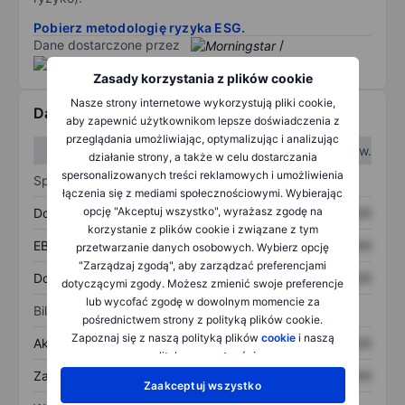
Pobierz metodologię ryzyka ESG.
Dane dostarczone przez
/
Zasady korzystania z plików cookie
Nasze strony internetowe wykorzystują pliki cookie,
Dane finansowe
aby zapewnić użytkownikom lepsze doświadczenia z
przeglądania umożliwiając, optymalizując i analizując
W I kw.
W II kw.
działanie strony, a także w celu dostarczania
spersonalizowanych treści reklamowych i umożliwienia
Sprawozdanie z zysków
łączenia się z mediami społecznościowymi. Wybierając
opcję "Akceptuj wszystko", wyrażasz zgodę na
Dochód
XXXXXXX
XXXXXXX
korzystanie z plików cookie i związane z tym
EBITDA
XXXXXXX
XXXXXXX
przetwarzanie danych osobowych. Wybierz opcję
"Zarządzaj zgodą", aby zarządzać preferencjami
Dochód netto
XXXXXXX
XXXXXXX
dotyczącymi zgody. Możesz zmienić swoje preferencje
lub wycofać zgodę w dowolnym momencie za
Bilans
pośrednictwem strony z polityką plików cookie.
Zapoznaj się z naszą polityką plików
cookie
i naszą
Aktywa ogółem
XXXXXXX
XXXXXXX
polityką
prywatności
.
Zadłużenie ogółem
XXXXXXX
XXXXXXX
Zaakceptuj wszystko