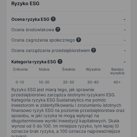
Ryzyko ESG
Ocena ryzyka ESG
-
Ocena środowiskowa
-
Ocena zagrożenia społecznego
-
Ocena zarządzania przedsiębiorstwem
-
Kategoria ryzyka ESG
-
Znikome
Niskie
Średnie
Wysokie
Bardzo
wysokie
0-10
10-20
20-30
30-40
40+
Ryzyko ESG jest miarą tego, jak sprawnie
przedsiębiorstwo zarządza istotnymi ryzykami ESG.
Kategoria ryzyka ESG Sustainalytics ma pomóc
inwestorom w zidentyfikowaniu i zrozumieniu istotnych
finansowo ryzyk ESG na poziomie przedsiębiorstwa oraz
sposobu, w jaki ryzyka te mogą wpłynąć na
długoterminowe wyniki inwestycji kapitałowych. Skala
wynosi od 0 do 100. Im mniejsze ryzyko, tym lepiej (0
oznacza brak ryzyka, a 100 oznacza najpoważniejsze
ryzyko).