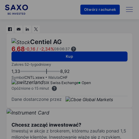
Otwórz rachunek
Centiel AG
6,68
-0,16
/
-2,34%
08:06:37
Kup
Zakres 52-tygodniowy
1,33
8,92
Symbol
CNTL:xswx
Waluta
CHF
SIX Swiss Exchange
Open
Opóźnione o 15 minut
Dane dostarczone przez
Chcesz zacząć inwestować?
Inwestuj w akcje z brokerem, któremu zaufało ponad 1,5
milionów klientów. Inwestowanie wiąże się z ryzykiem.