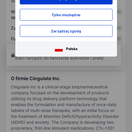
Wskaźniki
Współczynnik cena do
XXXXXXX
XXXXXXX
Tylko niezbędne
sprzedaży
Zysk na akcję
XXXXXXX
XXXXXXX
Zarządzaj zgodą
Dywidenda na akcję
XXXXXXX
XXXXXXX
Polska
Zwrot z kapitału
XXXXXXX
XXXXXXX
Otwórz konto
aby uzyskać dostęp do większej
własnego
ilości narzędzi do tworzenia wykresów i analiz.
O firmie Cingulate Inc.
Cingulate Inc is a clinical-stage biopharmaceutical
company focused on the development of products
utilizing its drug delivery platform technology that
enables the formulation and manufacture of once-daily
tablets of multi-dose therapies, with an initial focus on
the treatment of Attention Deficit/Hyperactivity Disorder
(ADHD) and anxiety. The Company is developing two
proprietary, first-line stimulant medications, CTx-1301