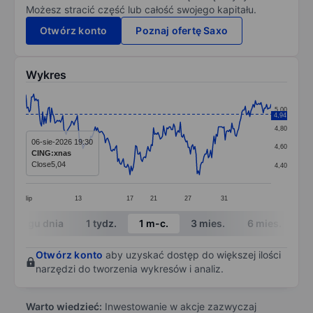
Możesz stracić część lub całość swojego kapitału.
Otwórz konto
Poznaj ofertę Saxo
Wykres
Chart
5,00
4,94
Line chart with 220 data points.
4,80
The chart has 1 X axis displaying categories.
06-sie-2026 19:30
4,60
CING:xnas
The chart has 1 Y axis displaying values. Data ranges 
Close
5,04
4,40
lip
13
17
21
27
31
End of interactive chart.
W ciągu dnia
1 tydz.
1 m-c.
3 mies.
6 mies.
1 
Otwórz konto
aby uzyskać dostęp do większej ilości
narzędzi do tworzenia wykresów i analiz.
Warto wiedzieć:
Inwestowanie w akcje zazwyczaj