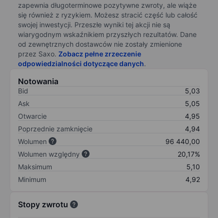
zapewnia długoterminowe pozytywne zwroty, ale wiąże
się również z ryzykiem. Możesz stracić część lub całość
swojej inwestycji. Przeszłe wyniki tej akcji nie są
wiarygodnym wskaźnikiem przyszłych rezultatów. Dane
od zewnętrznych dostawców nie zostały zmienione
przez Saxo.
Zobacz pełne zrzeczenie
odpowiedzialności dotyczące danych
.
Notowania
Bid
5,03
Ask
5,05
Otwarcie
4,95
Poprzednie zamknięcie
4,94
Wolumen
96 440,00
Wolumen względny
20,17%
Maksimum
5,10
Minimum
4,92
Stopy zwrotu