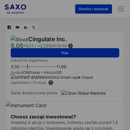
Otwórz rachunek
Cingulate Inc.
5,05
+0,11
/
+2,23%
20:00:00
Kup
Zakres 52-tygodniowy
3,16
11,89
Symbol
CING:xnas
Waluta
USD
NASDAQ (Small cap)
Closed
Opóźnione o 15 minut
Dane dostarczone przez
Chcesz zacząć inwestować?
Inwestuj w akcje z brokerem, któremu zaufało ponad 1,5
milionów klientów. Inwestowanie wiąże się z ryzykiem.