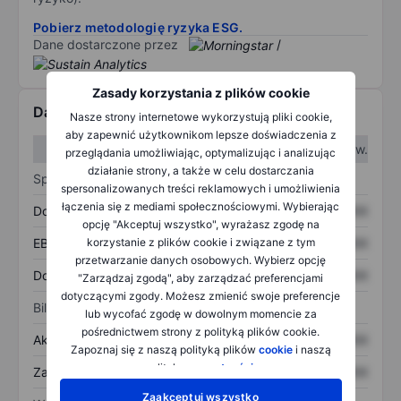
Pobierz metodologię ryzyka ESG.
Dane dostarczone przez
/
Zasady korzystania z plików cookie
Dane finansowe
Nasze strony internetowe wykorzystują pliki cookie,
aby zapewnić użytkownikom lepsze doświadczenia z
W I kw.
W II kw.
przeglądania umożliwiając, optymalizując i analizując
działanie strony, a także w celu dostarczania
Sprawozdanie z zysków
spersonalizowanych treści reklamowych i umożliwienia
łączenia się z mediami społecznościowymi. Wybierając
Dochód
XXXXXXX
XXXXXXX
opcję "Akceptuj wszystko", wyrażasz zgodę na
korzystanie z plików cookie i związane z tym
EBITDA
XXXXXXX
XXXXXXX
przetwarzanie danych osobowych. Wybierz opcję
Dochód netto
XXXXXXX
XXXXXXX
"Zarządzaj zgodą", aby zarządzać preferencjami
dotyczącymi zgody. Możesz zmienić swoje preferencje
Bilans
lub wycofać zgodę w dowolnym momencie za
pośrednictwem strony z polityką plików cookie.
Aktywa ogółem
XXXXXXX
XXXXXXX
Zapoznaj się z naszą polityką plików
cookie
i naszą
polityką
prywatności
.
Zadłużenie ogółem
XXXXXXX
XXXXXXX
Zaakceptuj wszystko