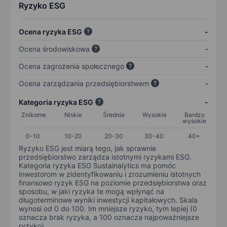
Ryzyko ESG
Ocena ryzyka ESG
-
Ocena środowiskowa
-
Ocena zagrożenia społecznego
-
Ocena zarządzania przedsiębiorstwem
-
Kategoria ryzyka ESG
-
Znikome
Niskie
Średnie
Wysokie
Bardzo
wysokie
0-10
10-20
20-30
30-40
40+
Ryzyko ESG jest miarą tego, jak sprawnie
przedsiębiorstwo zarządza istotnymi ryzykami ESG.
Kategoria ryzyka ESG Sustainalytics ma pomóc
inwestorom w zidentyfikowaniu i zrozumieniu istotnych
finansowo ryzyk ESG na poziomie przedsiębiorstwa oraz
sposobu, w jaki ryzyka te mogą wpłynąć na
długoterminowe wyniki inwestycji kapitałowych. Skala
wynosi od 0 do 100. Im mniejsze ryzyko, tym lepiej (0
oznacza brak ryzyka, a 100 oznacza najpoważniejsze
ryzyko).