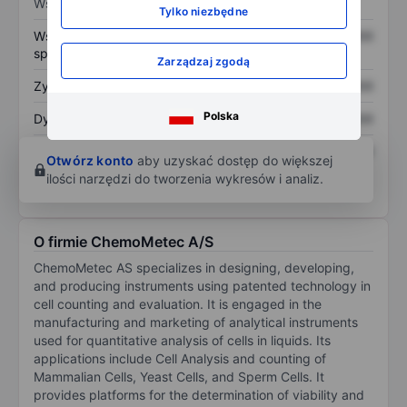
Wskaźniki
Tylko niezbędne
Współczynnik cena do
XXXXXXX
XXXXXXX
sprzedaży
Zarządzaj zgodą
Zysk na akcję
XXXXXXX
XXXXXXX
Polska
Dywidenda na akcję
XXXXXXX
XXXXXXX
Zwrot z kapitału
XXXXXXX
XXXXXXX
Otwórz konto
aby uzyskać dostęp do większej
własnego
ilości narzędzi do tworzenia wykresów i analiz.
O firmie ChemoMetec A/S
ChemoMetec AS specializes in designing, developing,
and producing instruments using patented technology in
cell counting and evaluation. It is engaged in the
manufacturing and marketing of analytical instruments
used for quantitative analysis of cells in liquids. Its
applications include Cell Analysis and counting of
Mammalian Cells, Yeast Cells, and Sperm Cells. It
provides platforms for the determination of viability and