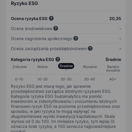
Ryzyko ESG
Ocena ryzyka ESG
20,35
Ocena środowiskowa
-
Ocena zagrożenia społecznego
-
Ocena zarządzania przedsiębiorstwem
-
Kategoria ryzyka ESG
Średnie
Średnie
Znikome
Niskie
Wysokie
Bardzo
wysokie
0-10
10-20
20-30
30-40
40+
Ryzyko ESG jest miarą tego, jak sprawnie
przedsiębiorstwo zarządza istotnymi ryzykami ESG.
Kategoria ryzyka ESG Sustainalytics ma pomóc
inwestorom w zidentyfikowaniu i zrozumieniu istotnych
finansowo ryzyk ESG na poziomie przedsiębiorstwa oraz
sposobu, w jaki ryzyka te mogą wpłynąć na
długoterminowe wyniki inwestycji kapitałowych. Skala
wynosi od 0 do 100. Im mniejsze ryzyko, tym lepiej (0
oznacza brak ryzyka, a 100 oznacza najpoważniejsze
ryzyko).