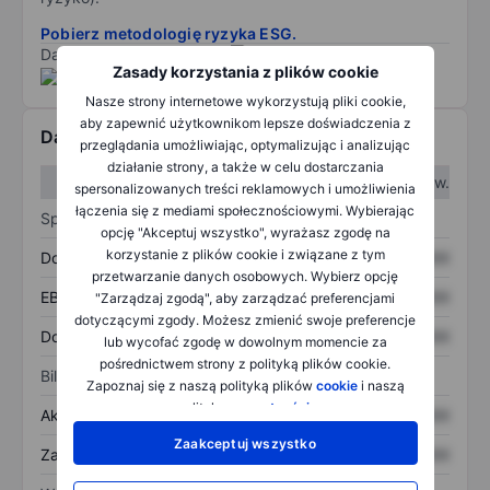
Pobierz metodologię ryzyka ESG.
Dane dostarczone przez
/
Zasady korzystania z plików cookie
Nasze strony internetowe wykorzystują pliki cookie,
aby zapewnić użytkownikom lepsze doświadczenia z
Dane finansowe
przeglądania umożliwiając, optymalizując i analizując
działanie strony, a także w celu dostarczania
W I kw.
W II kw.
spersonalizowanych treści reklamowych i umożliwienia
łączenia się z mediami społecznościowymi. Wybierając
Sprawozdanie z zysków
opcję "Akceptuj wszystko", wyrażasz zgodę na
korzystanie z plików cookie i związane z tym
Dochód
XXXXXXX
XXXXXXX
przetwarzanie danych osobowych. Wybierz opcję
EBITDA
XXXXXXX
XXXXXXX
"Zarządzaj zgodą", aby zarządzać preferencjami
dotyczącymi zgody. Możesz zmienić swoje preferencje
Dochód netto
XXXXXXX
XXXXXXX
lub wycofać zgodę w dowolnym momencie za
pośrednictwem strony z polityką plików cookie.
Bilans
Zapoznaj się z naszą polityką plików
cookie
i naszą
polityką
prywatności
.
Aktywa ogółem
XXXXXXX
XXXXXXX
Zaakceptuj wszystko
Zadłużenie ogółem
XXXXXXX
XXXXXXX