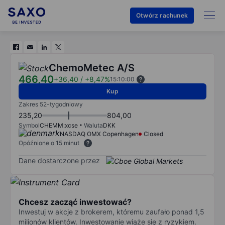
Otwórz rachunek
ChemoMetec A/S
466,40
+36,40
/
+8,47%
15:10:00
Kup
Zakres 52-tygodniowy
235,20
804,00
Symbol
CHEMM:xcse
Waluta
DKK
NASDAQ OMX Copenhagen
Closed
Opóźnione o 15 minut
Dane dostarczone przez
Chcesz zacząć inwestować?
Inwestuj w akcje z brokerem, któremu zaufało ponad 1,5
milionów klientów. Inwestowanie wiąże się z ryzykiem.