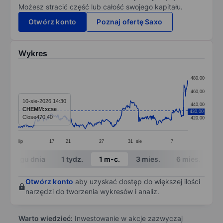
Możesz stracić część lub całość swojego kapitału.
Otwórz konto
Poznaj ofertę Saxo
Wykres
Chart
480,00
Line chart with 327 data points.
460,00
The chart has 1 X axis displaying categories.
10-sie-2026 14:30
440,00
CHEMM:xcse
430,00
The chart has 1 Y axis displaying values. Data ranges 
Close
470,40
420,00
lip
17
21
27
31
sie
7
End of interactive chart.
W ciągu dnia
1 tydz.
1 m-c.
3 mies.
6 mies.
1 
Otwórz konto
aby uzyskać dostęp do większej ilości
narzędzi do tworzenia wykresów i analiz.
Warto wiedzieć:
Inwestowanie w akcje zazwyczaj