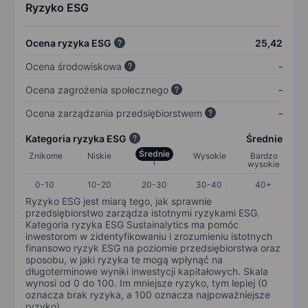
Ryzyko ESG
Ocena ryzyka ESG
25,42
Ocena środowiskowa
-
Ocena zagrożenia społecznego
-
Ocena zarządzania przedsiębiorstwem
-
Kategoria ryzyka ESG
Średnie
Średnie
Znikome
Niskie
Wysokie
Bardzo
wysokie
0-10
10-20
20-30
30-40
40+
Ryzyko ESG jest miarą tego, jak sprawnie
przedsiębiorstwo zarządza istotnymi ryzykami ESG.
Kategoria ryzyka ESG Sustainalytics ma pomóc
inwestorom w zidentyfikowaniu i zrozumieniu istotnych
finansowo ryzyk ESG na poziomie przedsiębiorstwa oraz
sposobu, w jaki ryzyka te mogą wpłynąć na
długoterminowe wyniki inwestycji kapitałowych. Skala
wynosi od 0 do 100. Im mniejsze ryzyko, tym lepiej (0
oznacza brak ryzyka, a 100 oznacza najpoważniejsze
ryzyko).