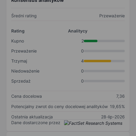
Konsensus analityków
Średni rating
Przeważenie
Rating
Analitycy
Kupno
2
Przeważenie
0
Trzymaj
4
Niedoważenie
0
Sprzedaż
0
Cena docelowa
7,36
Potencjalny zwrot do ceny docelowej analityków
19,65%
Ostatnia aktualizacja
28-lip-2026
Dane dostarczone przez