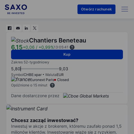
Otwórz rachunek
Chantiers Beneteau
6,15
+0,06
/
+0,99%
13:05:41
Kup
Zakres 52-tygodniowy
5,80
9,03
Symbol
CHBE:xpar
Waluta
EUR
Euronext Paris
Closed
Opóźnione o 15 minut
Dane dostarczone przez
Chcesz zacząć inwestować?
Inwestuj w akcje z brokerem, któremu zaufało ponad 1,5
milionów klientów. Inwestowanie wiąże się z ryzykiem.