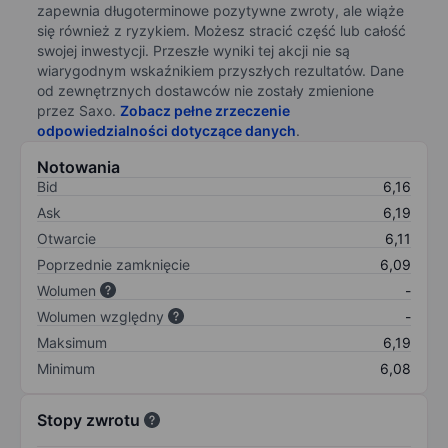
zapewnia długoterminowe pozytywne zwroty, ale wiąże
się również z ryzykiem. Możesz stracić część lub całość
swojej inwestycji. Przeszłe wyniki tej akcji nie są
wiarygodnym wskaźnikiem przyszłych rezultatów. Dane
od zewnętrznych dostawców nie zostały zmienione
przez Saxo.
Zobacz pełne zrzeczenie
odpowiedzialności dotyczące danych
.
Notowania
Bid
6,16
Ask
6,19
Otwarcie
6,11
Poprzednie zamknięcie
6,09
Wolumen
-
Wolumen względny
-
Maksimum
6,19
Minimum
6,08
Stopy zwrotu