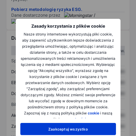
Pobierz metodologię ryzyka ESG.
Dane dostarczone przez
/
Zasady korzystania z plików cookie
Nasze strony internetowe wykorzystują pliki cookie,
Dane finansowe
aby zapewnić użytkownikom lepsze doświadczenia z
przeglądania umożliwiając, optymalizując i analizując
W I kw.
W II kw.
działanie strony, a także w celu dostarczania
spersonalizowanych treści reklamowych i umożliwienia
Sprawozdanie z zysków
łączenia się z mediami społecznościowymi. Wybierając
opcję "Akceptuj wszystko", wyrażasz zgodę na
Dochód
XXXXXXX
XXXXXXX
korzystanie z plików cookie i związane z tym
EBITDA
XXXXXXX
XXXXXXX
przetwarzanie danych osobowych. Wybierz opcję
"Zarządzaj zgodą", aby zarządzać preferencjami
Dochód netto
XXXXXXX
XXXXXXX
dotyczącymi zgody. Możesz zmienić swoje preferencje
lub wycofać zgodę w dowolnym momencie za
Bilans
pośrednictwem strony z polityką plików cookie.
Zapoznaj się z naszą polityką plików
cookie
i naszą
Aktywa ogółem
XXXXXXX
XXXXXXX
polityką
prywatności
.
Zadłużenie ogółem
XXXXXXX
XXXXXXX
Zaakceptuj wszystko