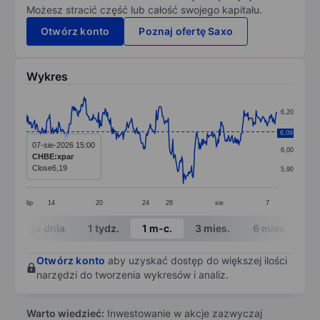
Możesz stracić część lub całość swojego kapitału.
Otwórz konto
Poznaj ofertę Saxo
Wykres
Chart
6,20
Line chart with 335 data points.
6,10
6,09
The chart has 1 X axis displaying categories.
07-sie-2026 15:00
6,00
CHBE:xpar
The chart has 1 Y axis displaying values. Data ranges 
Close
6,19
5,90
lip
14
20
24
28
sie
7
End of interactive chart.
W ciągu dnia
1 tydz.
1 m-c.
3 mies.
6 mies.
1 
Otwórz konto
aby uzyskać dostęp do większej ilości
narzędzi do tworzenia wykresów i analiz.
Warto wiedzieć:
Inwestowanie w akcje zazwyczaj