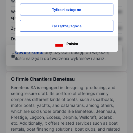
Wskaźniki
Tylko niezbędne
Współczynnik cena do
XXXXXXX
XXXXXXX
sprzedaży
Zarządzaj zgodą
Zysk na akcję
XXXXXXX
XXXXXXX
Dywidenda na akcję
XXXXXXX
XXXXXXX
Polska
Zwrot z kapitału
XXXXXXX
XXXXXXX
Otwórz konto
aby uzyskać dostęp do większej
własnego
ilości narzędzi do tworzenia wykresów i analiz.
O firmie Chantiers Beneteau
Beneteau SA is engaged in designing, producing, and
selling leisure craft. Its portfolio of offerings mainly
comprises different kinds of boats, such as sailboats,
motor boats, yachts, and catamarans, among others,
which are sold under brands like Beneteau, Jeanneau,
Prestige, Lagoon, Excess, Delphia, Wellcraft, Scarab,
etc. Additionally, it offers related services such as boat
rentals, boat financing solutions, boat clubs, and related