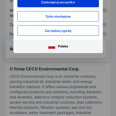
Wskaźniki
Zaakceptuj wszystko
Współczynnik cena do
XXXXXXX
XXXXXXX
sprzedaży
Tylko niezbędne
Zysk na akcję
XXXXXXX
XXXXXXX
Zarządzaj zgodą
Dywidenda na akcję
XXXXXXX
XXXXXXX
Zwrot z kapitału
XXXXXXX
XXXXXXX
Otwórz konto
aby uzyskać dostęp do większej
Polska
własnego
ilości narzędzi do tworzenia wykresów i analiz.
O firmie CECO Environmental Corp.
CECO Environmental Corp is an industrial company,
serving industrial air, industrial water, and energy
transition markets. It offers various engineered and
configured products and solutions, including dampers
and diverters, selective catalytic reduction systems,
severe-service and industrial cyclones, dust collectors,
thermal oxidizers, filtration systems, wet and dry
scrubbers, water treatment packages, industrial