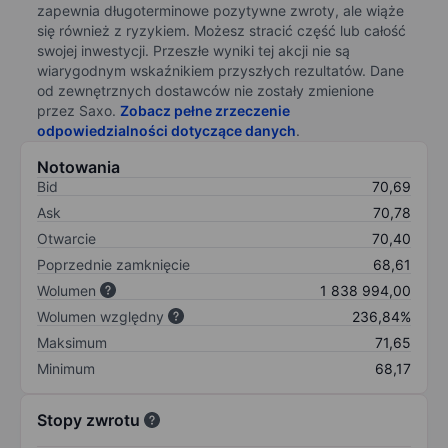
zapewnia długoterminowe pozytywne zwroty, ale wiąże
się również z ryzykiem. Możesz stracić część lub całość
swojej inwestycji. Przeszłe wyniki tej akcji nie są
wiarygodnym wskaźnikiem przyszłych rezultatów. Dane
od zewnętrznych dostawców nie zostały zmienione
przez Saxo.
Zobacz pełne zrzeczenie
odpowiedzialności dotyczące danych
.
Notowania
Bid
70,69
Ask
70,78
Otwarcie
70,40
Poprzednie zamknięcie
68,61
Wolumen
1 838 994,00
Wolumen względny
236,84%
Maksimum
71,65
Minimum
68,17
Stopy zwrotu