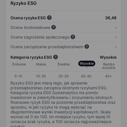
Ryzyko ESG
Ocena ryzyka ESG
36,48
Ocena środowiskowa
-
Ocena zagrożenia społecznego
-
Ocena zarządzania przedsiębiorstwem
-
Kategoria ryzyka ESG
Wysokie
Wysokie
Znikome
Niskie
Średnie
Bardzo
wysokie
0-10
10-20
20-30
30-40
40+
Ryzyko ESG jest miarą tego, jak sprawnie
przedsiębiorstwo zarządza istotnymi ryzykami ESG.
Kategoria ryzyka ESG Sustainalytics ma pomóc
inwestorom w zidentyfikowaniu i zrozumieniu istotnych
finansowo ryzyk ESG na poziomie przedsiębiorstwa oraz
sposobu, w jaki ryzyka te mogą wpłynąć na
długoterminowe wyniki inwestycji kapitałowych. Skala
wynosi od 0 do 100. Im mniejsze ryzyko, tym lepiej (0
oznacza brak ryzyka, a 100 oznacza najpoważniejsze
ryzyko).