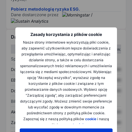
Pobierz metodologię ryzyka ESG.
Dane dostarczone przez
/
Zasady korzystania z plików cookie
Dane finansowe
Nasze strony internetowe wykorzystują pliki cookie,
aby zapewnić użytkownikom lepsze doświadczenia z
W I kw.
W II kw.
przeglądania umożliwiając, optymalizując i analizując
Sprawozdanie z zysków
działanie strony, a także w celu dostarczania
spersonalizowanych treści reklamowych i umożliwienia
Dochód
XXXXXXX
XXXXXXX
łączenia się z mediami społecznościowymi. Wybierając
opcję "Akceptuj wszystko", wyrażasz zgodę na
EBITDA
XXXXXXX
XXXXXXX
korzystanie z plików cookie i związane z tym
przetwarzanie danych osobowych. Wybierz opcję
Dochód netto
XXXXXXX
XXXXXXX
"Zarządzaj zgodą", aby zarządzać preferencjami
Bilans
dotyczącymi zgody. Możesz zmienić swoje preferencje
lub wycofać zgodę w dowolnym momencie za
Aktywa ogółem
XXXXXXX
XXXXXXX
pośrednictwem strony z polityką plików cookie.
Zapoznaj się z naszą polityką plików
cookie
i naszą
Zadłużenie ogółem
XXXXXXX
XXXXXXX
polityką
prywatności
.