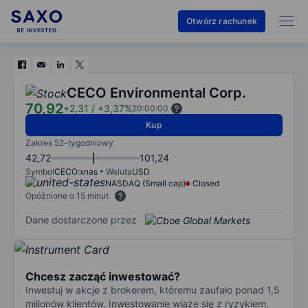
Otwórz rachunek
CECO Environmental Corp.
70,92
+2,31
/
+3,37%
20:00:00
Kup
Zakres 52-tygodniowy
42,72
101,24
Symbol
CECO:xnas
Waluta
USD
NASDAQ (Small cap)
Closed
Opóźnione o 15 minut
Dane dostarczone przez
Chcesz zacząć inwestować?
Inwestuj w akcje z brokerem, któremu zaufało ponad 1,5
milionów klientów. Inwestowanie wiąże się z ryzykiem.