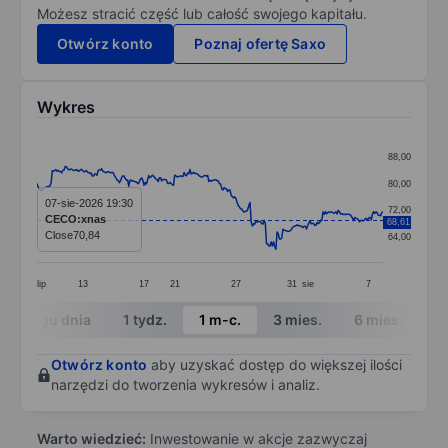
Możesz stracić część lub całość swojego kapitału.
Otwórz konto
Poznaj ofertę Saxo
Wykres
Chart
88,00
Line chart with 295 data points.
80,00
The chart has 1 X axis displaying categories.
07-sie-2026 19:30
72,00
CECO:xnas
68,61
The chart has 1 Y axis displaying values. Data ranges 
Close
70,84
64,00
lip
13
17
21
27
31
sie
7
End of interactive chart.
W ciągu dnia
1 tydz.
1 m-c.
3 mies.
6 mies.
1 
Otwórz konto
aby uzyskać dostęp do większej ilości
narzędzi do tworzenia wykresów i analiz.
Warto wiedzieć:
Inwestowanie w akcje zazwyczaj