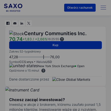
Otwórz rachunek
Century Communities Inc.
70,74
+1,83
/
+2,66%
16:25:55
Kup
Zakres 52-tygodniowy
47,28
76,00
Symbol
CCS:xnys
Waluta
USD
New York Stock Exchange
Open
Opóźnione o 15 minut
Dane dostarczone przez
Chcesz zacząć inwestować?
Inwestuj w akcje z brokerem, któremu zaufało ponad 1,5
milionów klientów. Inwestowanie wiąże się z ryzykiem.