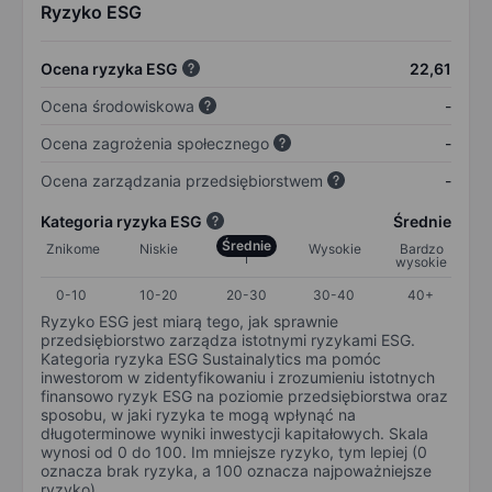
Ryzyko ESG
Ocena ryzyka ESG
22,61
Ocena środowiskowa
-
Ocena zagrożenia społecznego
-
Ocena zarządzania przedsiębiorstwem
-
Kategoria ryzyka ESG
Średnie
Średnie
Znikome
Niskie
Wysokie
Bardzo
wysokie
0-10
10-20
20-30
30-40
40+
Ryzyko ESG jest miarą tego, jak sprawnie
przedsiębiorstwo zarządza istotnymi ryzykami ESG.
Kategoria ryzyka ESG Sustainalytics ma pomóc
inwestorom w zidentyfikowaniu i zrozumieniu istotnych
finansowo ryzyk ESG na poziomie przedsiębiorstwa oraz
sposobu, w jaki ryzyka te mogą wpłynąć na
długoterminowe wyniki inwestycji kapitałowych. Skala
wynosi od 0 do 100. Im mniejsze ryzyko, tym lepiej (0
oznacza brak ryzyka, a 100 oznacza najpoważniejsze
ryzyko).