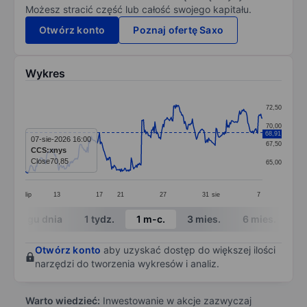
Możesz stracić część lub całość swojego kapitału.
Otwórz konto
Poznaj ofertę Saxo
Wykres
Chart
72,50
Line chart with 292 data points.
70,00
68,91
The chart has 1 X axis displaying categories.
07-sie-2026 16:00
67,50
CCS:xnys
The chart has 1 Y axis displaying values. Data ranges 
Close
70,85
65,00
lip
13
17
21
27
31
sie
7
End of interactive chart.
W ciągu dnia
1 tydz.
1 m-c.
3 mies.
6 mies.
1 
Otwórz konto
aby uzyskać dostęp do większej ilości
narzędzi do tworzenia wykresów i analiz.
Warto wiedzieć:
Inwestowanie w akcje zazwyczaj