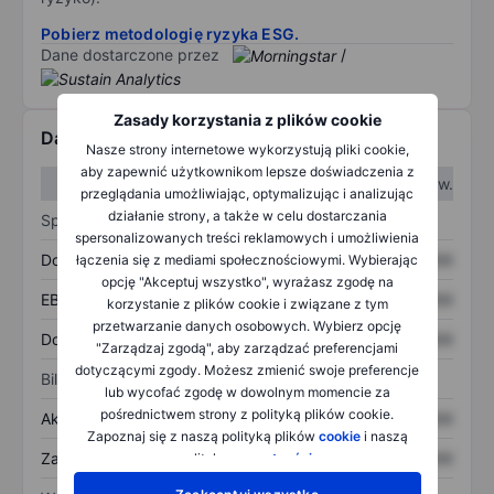
Pobierz metodologię ryzyka ESG.
Dane dostarczone przez
/
Zasady korzystania z plików cookie
Dane finansowe
Nasze strony internetowe wykorzystują pliki cookie,
aby zapewnić użytkownikom lepsze doświadczenia z
W I kw.
W II kw.
przeglądania umożliwiając, optymalizując i analizując
działanie strony, a także w celu dostarczania
Sprawozdanie z zysków
spersonalizowanych treści reklamowych i umożliwienia
Dochód
XXXXXXX
XXXXXXX
łączenia się z mediami społecznościowymi. Wybierając
opcję "Akceptuj wszystko", wyrażasz zgodę na
EBITDA
XXXXXXX
XXXXXXX
korzystanie z plików cookie i związane z tym
przetwarzanie danych osobowych. Wybierz opcję
Dochód netto
XXXXXXX
XXXXXXX
"Zarządzaj zgodą", aby zarządzać preferencjami
dotyczącymi zgody. Możesz zmienić swoje preferencje
Bilans
lub wycofać zgodę w dowolnym momencie za
pośrednictwem strony z polityką plików cookie.
Aktywa ogółem
XXXXXXX
XXXXXXX
Zapoznaj się z naszą polityką plików
cookie
i naszą
Zadłużenie ogółem
XXXXXXX
XXXXXXX
polityką
prywatności
.