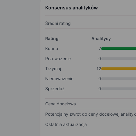
Konsensus analityków
Średni rating
Rating
Analitycy
Kupno
7
Przeważenie
0
Trzymaj
12
Niedoważenie
0
Sprzedaż
0
Cena docelowa
Potencjalny zwrot do ceny docelowej anality
Ostatnia aktualizacja