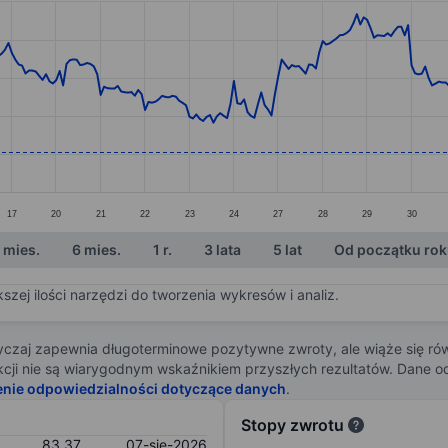
ories.
s. Data ranges from 83.42 to 91.36.
17
20
21
22
23
24
27
28
29
30
 mies.
6 mies.
1 r.
3 lata
5 lat
Od początku ro
zej ilości narzędzi do tworzenia wykresów i analiz.
zaj zapewnia długoterminowe pozytywne zwroty, ale wiąże się rów
j akcji nie są wiarygodnym wskaźnikiem przyszłych rezultatów. Dane
enie odpowiedzialności dotyczące danych
.
Stopy zwrotu
83,37
07-sie-2026