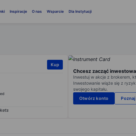
nki
Inspiracje
O nas
Wsparcie
Dla Instytucji
Kup
Chcesz zacząć inwestowa
Inwestuj w akcje z brokerem, k
Inwestowanie wiąże się z ryzyk
swojego kapitału.
sed
Otwórz konto
Poznaj