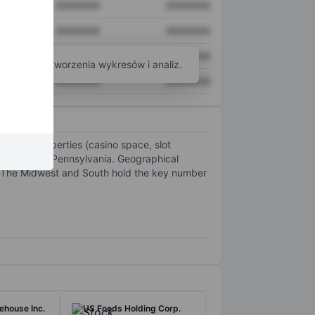
XXXXXXX
XXXXXXX
XXXXXXX
XXXXXXX
XXXXXXX
XXXXXXX
arzędzi do tworzenia wykresów i analiz.
XXXXXXX
XXXXXXX
nment properties (casino space, slot
ri, Ohio, and Pennsylvania. Geographical
. The Midwest and South hold the key number
ehouse Inc.
US Foods Holding Corp.