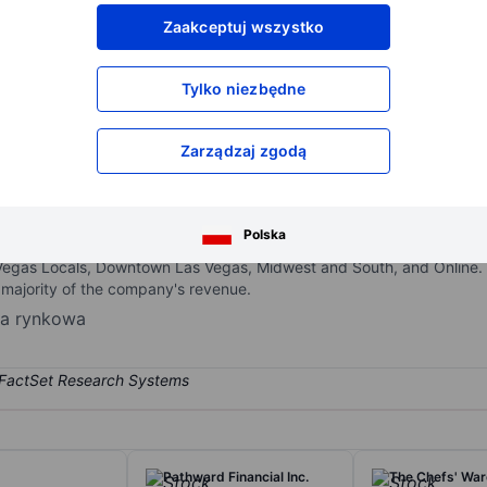
XXXXXXX
XXXXXXX
Zaakceptuj wszystko
XXXXXXX
XXXXXXX
XXXXXXX
XXXXXXX
Tylko niezbędne
Otwórz konto
aby uzyskać dostęp do większej ilości n
XXXXXXX
XXXXXXX
Zarządzaj zgodą
gaming company. The company operates wholly-owned gaming entertai
Polska
ada, Illinois, Indiana, Iowa, Kansas, Louisiana, Mississippi, Missou
 Vegas Locals, Downtown Las Vegas, Midwest and South, and Online
 majority of the company's revenue.
ja rynkowa
Pathward Financial Inc.
The Chefs' War