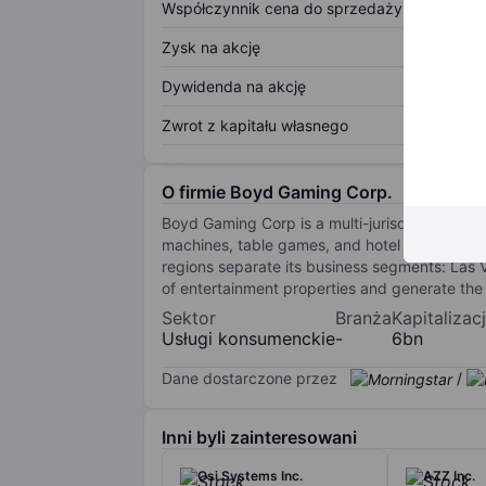
Współczynnik cena do sprzedaży
Zysk na akcję
Dywidenda na akcję
Zwrot z kapitału własnego
O firmie Boyd Gaming Corp.
Boyd Gaming Corp is a multi-jurisdictional 
machines, table games, and hotel rooms) in Nev
regions separate its business segments: Las
of entertainment properties and generate the
Sektor
Branża
Kapitalizac
Usługi konsumenckie
-
6bn
Dane dostarczone przez
/
Inni byli zainteresowani
Osi Systems Inc.
AZZ Inc.