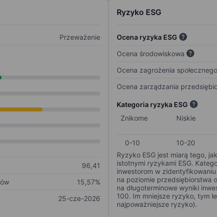
Ryzyko ESG
Przeważenie
Ocena ryzyka ESG
Ocena środowiskowa
Ocena zagrożenia społeczneg
Ocena zarządzania przedsiębi
Kategoria ryzyka ESG
Znikome
Niskie
0-10
10-20
Ryzyko ESG jest miarą tego, ja
istotnymi ryzykami ESG. Kateg
96,41
inwestorom w zidentyfikowaniu 
na poziomie przedsiębiorstwa 
ków
15,57%
na długoterminowe wyniki inwes
100. Im mniejsze ryzyko, tym l
25-cze-2026
najpoważniejsze ryzyko).