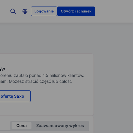
Logowanie
Otwórz rachunek
ć?
tóremu zaufało ponad 1,5 milionów klientów.
iem. Możesz stracić część lub całość
 ofertę Saxo
Cena
Zaawansowany wykres