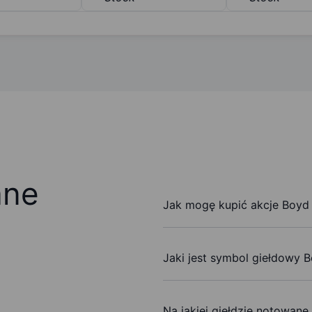
ane
Jak mogę kupić akcje Boyd
Jaki jest symbol giełdowy 
Na jakiej giełdzie notowan