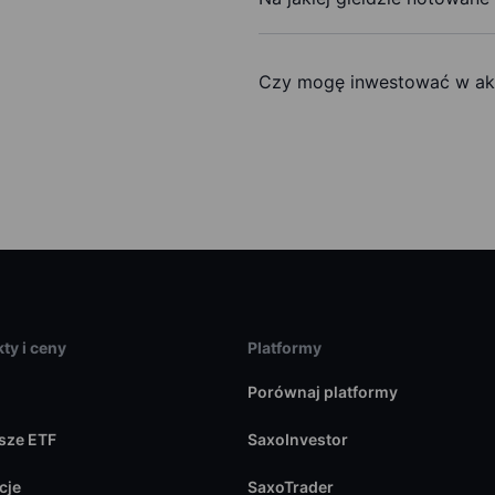
Czy mogę inwestować w ak
ty i ceny
Platformy
Porównaj platformy
sze ETF
SaxoInvestor
cje
SaxoTrader