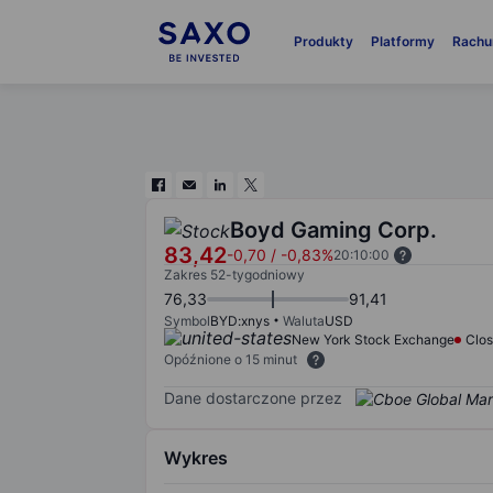
Produkty
Platformy
Rachu
Boyd Gaming Corp.
83,42
-0,70
/
-0,83%
20:10:00
Zakres 52-tygodniowy
76,33
91,41
Symbol
BYD:xnys
Waluta
USD
New York Stock Exchange
Clo
Opóźnione o 15 minut
Dane dostarczone przez
Wykres
Chart