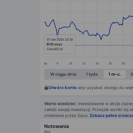
Line chart with 299 data points.
The chart has 1 X axis displaying categ
The chart has 1 Y axis displaying value
07-sie-2026 19:30
BYD:xnys
Close
83,42
lip
9
10
13
14
15
16
End of interactive chart.
W ciągu dnia
1 tydz.
1 m-c.
3
Otwórz konto
aby uzyskać dostęp do więks
Warto wiedzieć:
Inwestowanie w akcje zazwyc
całość swojej inwestycji. Przeszłe wyniki te
zmienione przez Saxo.
Zobacz pełne zrzecz
Notowania
Bid