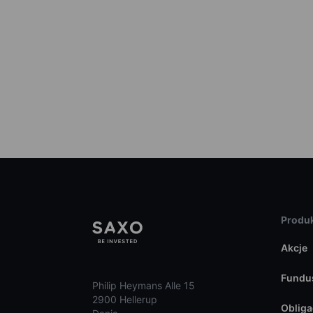
Produk
Akcje
Fundu
Philip Heymans Alle 15
2900 Hellerup
Obliga