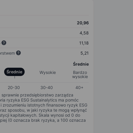
20,96
4,58
o
11,18
orstwem
5,21
Średnie
Średnie
Wysokie
Bardzo
wysokie
20-30
30-40
40+
k sprawnie przedsiębiorstwo zarządza
oria ryzyka ESG Sustainalytics ma pomóc
i zrozumieniu istotnych finansowo ryzyk ESG
oraz sposobu, w jaki ryzyka te mogą wpłynąć
tycji kapitałowych. Skala wynosi od 0 do
epiej (0 oznacza brak ryzyka, a 100 oznacza