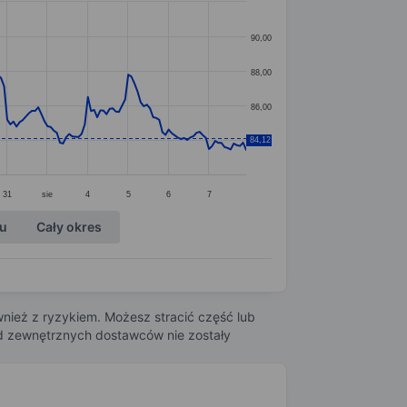
90,00
88,00
86,00
84,12
84,00
31
sie
4
5
6
7
ku
Cały okres
nież z ryzykiem. Możesz stracić część lub
 od zewnętrznych dostawców nie zostały