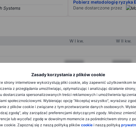
Pobierz metodologię ryzyka 
Dane dostarczone przez
W I kw.
W II kw.
XXXXXXX
XXXXXXX
XXXXXXX
XXXXXXX
Zasady korzystania z plików cookie
e strony internetowe wykorzystują pliki cookie, aby zapewnić użytkownikom l
XXXXXXX
XXXXXXX
zenia z przeglądania umożliwiając, optymalizując i analizując działanie strony
u dostarczania spersonalizowanych treści reklamowych i umożliwienia łączenia
ami społecznościowymi. Wybierając opcję "Akceptuj wszystko", wyrażasz zgo
XXXXXXX
XXXXXXX
anie z plików cookie i związane z tym przetwarzanie danych osobowych. Wybie
dzaj zgodą", aby zarządzać preferencjami dotyczącymi zgody. Możesz zmieni
XXXXXXX
XXXXXXX
rencje lub wycofać zgodę w dowolnym momencie za pośrednictwem strony z po
ów cookie. Zapoznaj się z naszą polityką plików
cookie
i naszą polityką
prywatn