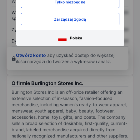
Wskaźniki
Tylko niezbędne
Współczynnik cena do
XXXXXXX
XXXXXXX
sprzedaży
Zarządzaj zgodą
Zysk na akcję
XXXXXXX
XXXXXXX
Polska
Dywidenda na akcję
XXXXXXX
XXXXXXX
Zwrot z kapitału
XXXXXXX
XXXXXXX
Otwórz konto
aby uzyskać dostęp do większej
własnego
ilości narzędzi do tworzenia wykresów i analiz.
O firmie Burlington Stores Inc.
Burlington Stores Inc is an off-price retailer offering an
extensive selection of in-season, fashion-focused
merchandise, including women's ready-to-wear apparel,
menswear, youth apparel, baby, beauty, footwear,
accessories, home, toys, gifts, and coats. The company
sells a broad selection of desirable, first-quality, current-
brand, labeled merchandise acquired directly from
nationally recognized manufacturers and other suppliers.