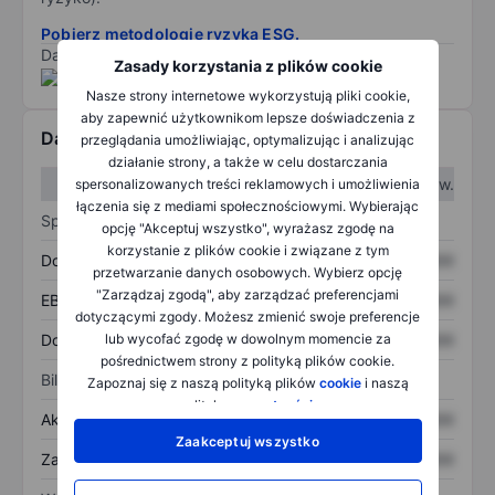
Pobierz metodologię ryzyka ESG.
Dane dostarczone przez
/
Zasady korzystania z plików cookie
Nasze strony internetowe wykorzystują pliki cookie,
aby zapewnić użytkownikom lepsze doświadczenia z
Dane finansowe
przeglądania umożliwiając, optymalizując i analizując
działanie strony, a także w celu dostarczania
W I kw.
W II kw.
spersonalizowanych treści reklamowych i umożliwienia
łączenia się z mediami społecznościowymi. Wybierając
Sprawozdanie z zysków
opcję "Akceptuj wszystko", wyrażasz zgodę na
korzystanie z plików cookie i związane z tym
Dochód
XXXXXXX
XXXXXXX
przetwarzanie danych osobowych. Wybierz opcję
"Zarządzaj zgodą", aby zarządzać preferencjami
EBITDA
XXXXXXX
XXXXXXX
dotyczącymi zgody. Możesz zmienić swoje preferencje
Dochód netto
XXXXXXX
XXXXXXX
lub wycofać zgodę w dowolnym momencie za
pośrednictwem strony z polityką plików cookie.
Bilans
Zapoznaj się z naszą polityką plików
cookie
i naszą
polityką
prywatności
.
Aktywa ogółem
XXXXXXX
XXXXXXX
Zaakceptuj wszystko
Zadłużenie ogółem
XXXXXXX
XXXXXXX