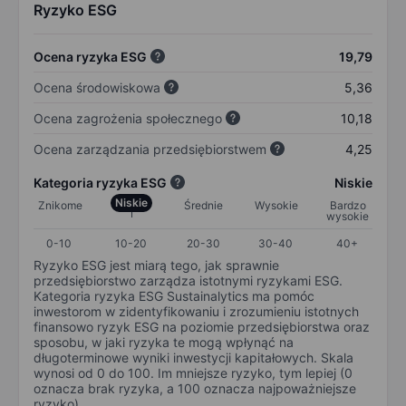
Ryzyko ESG
Ocena ryzyka ESG
19,79
Ocena środowiskowa
5,36
Ocena zagrożenia społecznego
10,18
Ocena zarządzania przedsiębiorstwem
4,25
Kategoria ryzyka ESG
Niskie
Niskie
Znikome
Średnie
Wysokie
Bardzo
wysokie
0-10
10-20
20-30
30-40
40+
Ryzyko ESG jest miarą tego, jak sprawnie
przedsiębiorstwo zarządza istotnymi ryzykami ESG.
Kategoria ryzyka ESG Sustainalytics ma pomóc
inwestorom w zidentyfikowaniu i zrozumieniu istotnych
finansowo ryzyk ESG na poziomie przedsiębiorstwa oraz
sposobu, w jaki ryzyka te mogą wpłynąć na
długoterminowe wyniki inwestycji kapitałowych. Skala
wynosi od 0 do 100. Im mniejsze ryzyko, tym lepiej (0
oznacza brak ryzyka, a 100 oznacza najpoważniejsze
ryzyko).