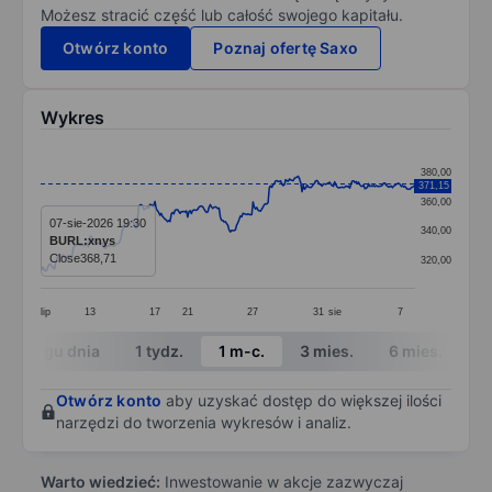
Możesz stracić część lub całość swojego kapitału.
Otwórz konto
Poznaj ofertę Saxo
Wykres
Chart
380,00
371,15
Line chart with 299 data points.
360,00
The chart has 1 X axis displaying categories.
07-sie-2026 19:30
340,00
BURL:xnys
The chart has 1 Y axis displaying values. Data ranges 
Close
368,71
320,00
lip
13
17
21
27
31
sie
7
End of interactive chart.
W ciągu dnia
1 tydz.
1 m-c.
3 mies.
6 mies.
1 
Otwórz konto
aby uzyskać dostęp do większej ilości
narzędzi do tworzenia wykresów i analiz.
Warto wiedzieć:
Inwestowanie w akcje zazwyczaj