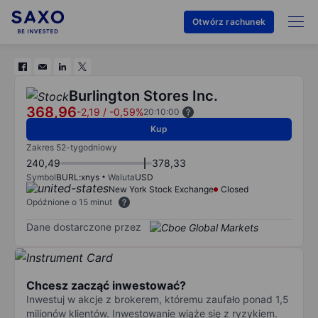
Otwórz rachunek
Burlington Stores Inc.
368,96
-2,19
/
-0,59%
20:10:00
Kup
Zakres 52-tygodniowy
240,49
378,33
Symbol
BURL:xnys
Waluta
USD
New York Stock Exchange
Closed
Opóźnione o 15 minut
Dane dostarczone przez
Chcesz zacząć inwestować?
Inwestuj w akcje z brokerem, któremu zaufało ponad 1,5
milionów klientów. Inwestowanie wiąże się z ryzykiem.