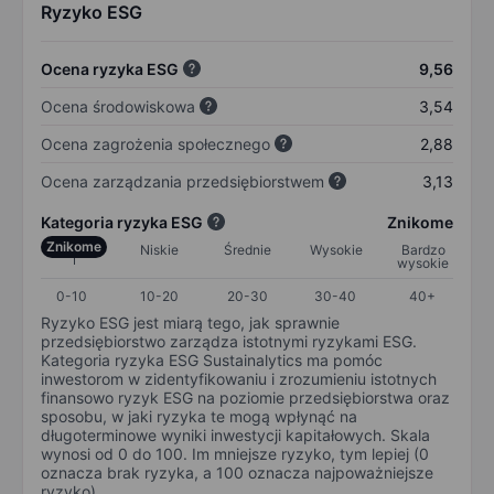
Ryzyko ESG
Ocena ryzyka ESG
9,56
Ocena środowiskowa
3,54
Ocena zagrożenia społecznego
2,88
Ocena zarządzania przedsiębiorstwem
3,13
Kategoria ryzyka ESG
Znikome
Znikome
Niskie
Średnie
Wysokie
Bardzo
wysokie
0-10
10-20
20-30
30-40
40+
Ryzyko ESG jest miarą tego, jak sprawnie
przedsiębiorstwo zarządza istotnymi ryzykami ESG.
Kategoria ryzyka ESG Sustainalytics ma pomóc
inwestorom w zidentyfikowaniu i zrozumieniu istotnych
finansowo ryzyk ESG na poziomie przedsiębiorstwa oraz
sposobu, w jaki ryzyka te mogą wpłynąć na
długoterminowe wyniki inwestycji kapitałowych. Skala
wynosi od 0 do 100. Im mniejsze ryzyko, tym lepiej (0
oznacza brak ryzyka, a 100 oznacza najpoważniejsze
ryzyko).