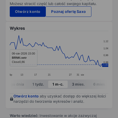
Możesz stracić część lub całość swojego kapitału.
Otwórz konto
Poznaj ofertę Saxo
Wykres
Chart
1,12
Line chart with 62 data points.
1,04
The chart has 1 X axis displaying categories.
06-sie-2026 15:00
0,96
BRNK:xetr
The chart has 1 Y axis displaying values. Data ranges 
Close
0,86
0,88
0,85
lip
13
17
21
27
31
sie
End of interactive chart.
W ciągu dnia
1 tydz.
1 m-c.
3 mies.
6 mies.
1 
Otwórz konto
aby uzyskać dostęp do większej ilości
narzędzi do tworzenia wykresów i analiz.
Warto wiedzieć:
Inwestowanie w akcje zazwyczaj