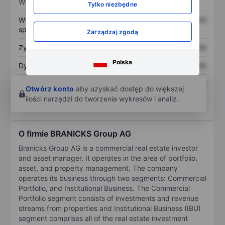
Wskaźniki
Tylko niezbędne
Współczynnik cena do
XXXXXXX
XXXXXXX
sprzedaży
Zarządzaj zgodą
Zysk na akcję
XXXXXXX
XXXXXXX
Polska
Dywidenda na akcję
XXXXXXX
XXXXXXX
Zwrot z kapitału
XXXXXXX
XXXXXXX
Otwórz konto
aby uzyskać dostęp do większej
własnego
ilości narzędzi do tworzenia wykresów i analiz.
O firmie BRANICKS Group AG
Branicks Group AG is a commercial real estate investor
and asset manager. It operates in the area of portfolio,
asset, and property management. The company
operates its business through two segments: Commercial
Portfolio, and Institutional Business. The Commercial
Portfolio segment consists of investments and revenue
streams from properties and Institutional Business (IBU)
segment comprises all of the real estate investment