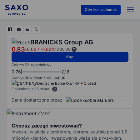
Otwórz rachunek
BRANICKS Group AG
0,83
-0,02
/
-2,82%
16:30:08
Kup
Zakres 52-tygodniowy
0,76
2,16
Symbol
BRNK:xetr
Waluta
EUR
Deutsche Börse (XETRA)
Closed
Opóźnione o 15 minut
Dane dostarczone przez
Chcesz zacząć inwestować?
Inwestuj w akcje z brokerem, któremu zaufało ponad 1,5
milionów klientów. Inwestowanie wiąże się z ryzykiem.