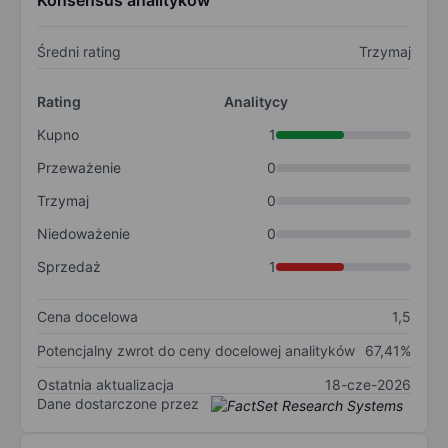
Konsensus analityków
Średni rating
Trzymaj
Rating
Analitycy
Kupno
1
Przeważenie
0
Trzymaj
0
Niedoważenie
0
Sprzedaż
1
Cena docelowa
1,5
Potencjalny zwrot do ceny docelowej analityków
67,41%
Ostatnia aktualizacja
18-cze-2026
Dane dostarczone przez