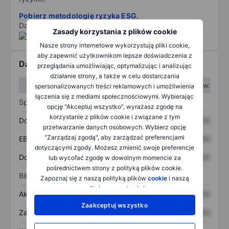
Pobierz metodologię ryzyka ESG.
Dane dostarczone przez
/
Zasady korzystania z plików cookie
Nasze strony internetowe wykorzystują pliki cookie,
aby zapewnić użytkownikom lepsze doświadczenia z
Dane finansowe
przeglądania umożliwiając, optymalizując i analizując
działanie strony, a także w celu dostarczania
W I kw.
W II kw.
spersonalizowanych treści reklamowych i umożliwienia
łączenia się z mediami społecznościowymi. Wybierając
Sprawozdanie z zysków
opcję "Akceptuj wszystko", wyrażasz zgodę na
korzystanie z plików cookie i związane z tym
Dochód
XXXXXXX
XXXXXXX
przetwarzanie danych osobowych. Wybierz opcję
"Zarządzaj zgodą", aby zarządzać preferencjami
EBITDA
XXXXXXX
XXXXXXX
dotyczącymi zgody. Możesz zmienić swoje preferencje
Dochód netto
XXXXXXX
XXXXXXX
lub wycofać zgodę w dowolnym momencie za
pośrednictwem strony z polityką plików cookie.
Bilans
Zapoznaj się z naszą polityką plików
cookie
i naszą
polityką
prywatności
.
Aktywa ogółem
XXXXXXX
XXXXXXX
Zaakceptuj wszystko
Zadłużenie ogółem
XXXXXXX
XXXXXXX