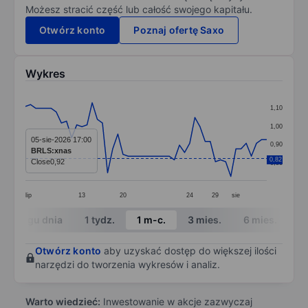
Możesz stracić część lub całość swojego kapitału.
Otwórz konto
Poznaj ofertę Saxo
Wykres
Chart
1,10
Line chart with 48 data points.
1,00
The chart has 1 X axis displaying categories.
05-sie-2026 17:00
0,90
BRLS:xnas
The chart has 1 Y axis displaying values. Data ranges f
0,82
Close
0,92
0,80
lip
13
20
24
29
sie
End of interactive chart.
W ciągu dnia
1 tydz.
1 m-c.
3 mies.
6 mies.
1 
Otwórz konto
aby uzyskać dostęp do większej ilości
narzędzi do tworzenia wykresów i analiz.
Warto wiedzieć:
Inwestowanie w akcje zazwyczaj