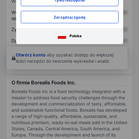
Tylko niezbędne
Wskaźniki
Współczynnik cena do
XXXXXXX
XXXXXXX
Zarządzaj zgodą
sprzedaży
Zysk na akcję
XXXXXXX
XXXXXXX
Polska
Dywidenda na akcję
XXXXXXX
XXXXXXX
Zwrot z kapitału
XXXXXXX
XXXXXXX
Otwórz konto
aby uzyskać dostęp do większej
własnego
ilości narzędzi do tworzenia wykresów i analiz.
O firmie Borealis Foods Inc.
Borealis Foods Inc is a food technology integrator with a
mission to address food security challenges through the
development and commercialization of tasty, affordable,
and sustainable functional foods. Borealis has developed
a range of high-quality, affordable, sustainable, and
nutritious premium, ready-to-eat meals sold in the United
States, Canada, Central America, South America, and
Europe. Through the development and launch of its