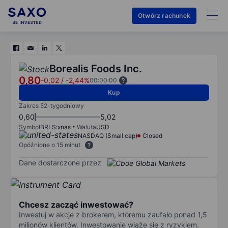
Otwórz rachunek
Borealis Foods Inc.
0,80
-0,02
/
-2,44%
00:00:00
Kup
Zakres 52-tygodniowy
0,60
5,02
Symbol
BRLS:xnas
Waluta
USD
NASDAQ (Small cap)
Closed
Opóźnione o 15 minut
Dane dostarczone przez
Chcesz zacząć inwestować?
Inwestuj w akcje z brokerem, któremu zaufało ponad 1,5
milionów klientów. Inwestowanie wiąże się z ryzykiem.