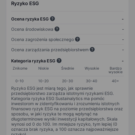
Ryzyko ESG
Ocena ryzyka ESG
-
Ocena środowiskowa
-
Ocena zagrożenia społecznego
-
Ocena zarządzania przedsiębiorstwem
-
Kategoria ryzyka ESG
-
Znikome
Niskie
Średnie
Wysokie
Bardzo
wysokie
0-10
10-20
20-30
30-40
40+
Ryzyko ESG jest miarą tego, jak sprawnie
przedsiębiorstwo zarządza istotnymi ryzykami ESG.
Kategoria ryzyka ESG Sustainalytics ma pomóc
inwestorom w zidentyfikowaniu i zrozumieniu istotnych
finansowo ryzyk ESG na poziomie przedsiębiorstwa oraz
sposobu, w jaki ryzyka te mogą wpłynąć na
długoterminowe wyniki inwestycji kapitałowych. Skala
wynosi od 0 do 100. Im mniejsze ryzyko, tym lepiej (0
oznacza brak ryzyka, a 100 oznacza najpoważniejsze
ryzyko).