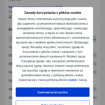
Pobierz metodologię ryzyka ESG.
Dane dostarczone przez
/
Zasady korzystania z plików cookie
Nasze strony internetowe wykorzystują pliki cookie,
aby zapewnić użytkownikom lepsze doświadczenia z
przeglądania umożliwiając, optymalizując i analizując
Dane finansowe
działanie strony, a także w celu dostarczania
spersonalizowanych treści reklamowych i umożliwienia
W I kw.
W II kw.
łączenia się z mediami społecznościowymi. Wybierając
Sprawozdanie z zysków
opcję "Akceptuj wszystko", wyrażasz zgodę na
korzystanie z plików cookie i związane z tym
Dochód
XXXXXXX
XXXXXXX
przetwarzanie danych osobowych. Wybierz opcję
"Zarządzaj zgodą", aby zarządzać preferencjami
EBITDA
XXXXXXX
XXXXXXX
dotyczącymi zgody. Możesz zmienić swoje preferencje
lub wycofać zgodę w dowolnym momencie za
Dochód netto
XXXXXXX
XXXXXXX
pośrednictwem strony z polityką plików cookie.
Zapoznaj się z naszą polityką plików
cookie
i naszą
Bilans
polityką
prywatności
.
Aktywa ogółem
XXXXXXX
XXXXXXX
Zaakceptuj wszystko
Zadłużenie ogółem
XXXXXXX
XXXXXXX