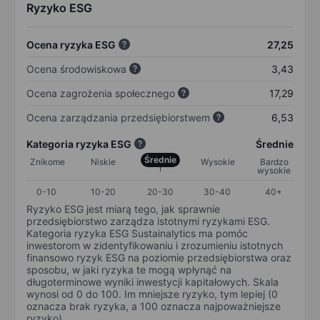
Ryzyko ESG
Ocena ryzyka ESG
27,25
Ocena środowiskowa
3,43
Ocena zagrożenia społecznego
17,29
Ocena zarządzania przedsiębiorstwem
6,53
Kategoria ryzyka ESG
Średnie
Średnie
Znikome
Niskie
Wysokie
Bardzo
wysokie
0-10
10-20
20-30
30-40
40+
Ryzyko ESG jest miarą tego, jak sprawnie
przedsiębiorstwo zarządza istotnymi ryzykami ESG.
Kategoria ryzyka ESG Sustainalytics ma pomóc
inwestorom w zidentyfikowaniu i zrozumieniu istotnych
finansowo ryzyk ESG na poziomie przedsiębiorstwa oraz
sposobu, w jaki ryzyka te mogą wpłynąć na
długoterminowe wyniki inwestycji kapitałowych. Skala
wynosi od 0 do 100. Im mniejsze ryzyko, tym lepiej (0
oznacza brak ryzyka, a 100 oznacza najpoważniejsze
ryzyko).