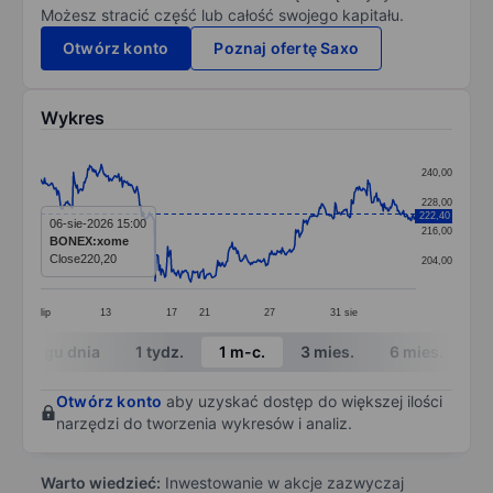
Możesz stracić część lub całość swojego kapitału.
Otwórz konto
Poznaj ofertę Saxo
Wykres
Chart
240,00
Line chart with 391 data points.
228,00
222,40
The chart has 1 X axis displaying categories.
06-sie-2026 15:00
216,00
BONEX:xome
The chart has 1 Y axis displaying values. Data ranges 
Close
220,20
204,00
lip
13
17
21
27
31
sie
End of interactive chart.
W ciągu dnia
1 tydz.
1 m-c.
3 mies.
6 mies.
1 
Otwórz konto
aby uzyskać dostęp do większej ilości
narzędzi do tworzenia wykresów i analiz.
Warto wiedzieć:
Inwestowanie w akcje zazwyczaj