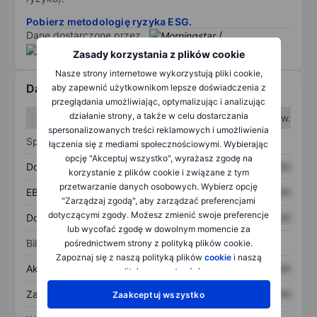
Pobierz metodologię ryzyka ESG.
Dane dostarczone przez
/
Zasady korzystania z plików cookie
Nasze strony internetowe wykorzystują pliki cookie,
Dane finansowe
aby zapewnić użytkownikom lepsze doświadczenia z
przeglądania umożliwiając, optymalizując i analizując
działanie strony, a także w celu dostarczania
W I kw.
W II kw.
spersonalizowanych treści reklamowych i umożliwienia
Sprawozdanie z zysków
łączenia się z mediami społecznościowymi. Wybierając
opcję "Akceptuj wszystko", wyrażasz zgodę na
Dochód
XXXXXXX
XXXXXXX
korzystanie z plików cookie i związane z tym
przetwarzanie danych osobowych. Wybierz opcję
EBITDA
XXXXXXX
XXXXXXX
"Zarządzaj zgodą", aby zarządzać preferencjami
dotyczącymi zgody. Możesz zmienić swoje preferencje
Dochód netto
XXXXXXX
XXXXXXX
lub wycofać zgodę w dowolnym momencie za
Bilans
pośrednictwem strony z polityką plików cookie.
Zapoznaj się z naszą polityką plików
cookie
i naszą
Aktywa ogółem
XXXXXXX
XXXXXXX
polityką
prywatności
.
Zadłużenie ogółem
XXXXXXX
XXXXXXX
Zaakceptuj wszystko