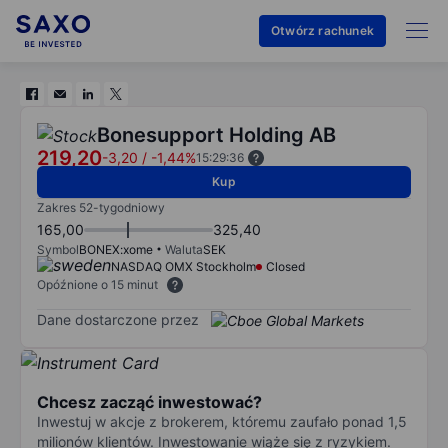
Otwórz rachunek
Bonesupport Holding AB
219,20
-3,20
/
-1,44%
15:29:36
Kup
Zakres 52-tygodniowy
165,00
325,40
Symbol
BONEX:xome
Waluta
SEK
NASDAQ OMX Stockholm
Closed
Opóźnione o 15 minut
Dane dostarczone przez
Chcesz zacząć inwestować?
Inwestuj w akcje z brokerem, któremu zaufało ponad 1,5
milionów klientów. Inwestowanie wiąże się z ryzykiem.