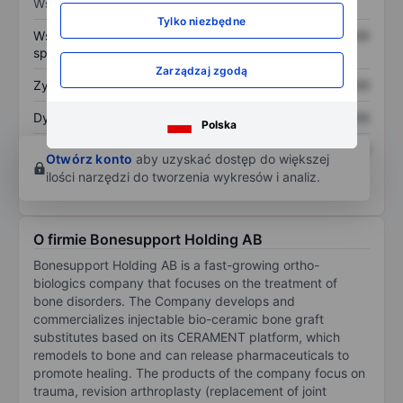
Wskaźniki
Tylko niezbędne
Współczynnik cena do
XXXXXXX
XXXXXXX
sprzedaży
Zarządzaj zgodą
Zysk na akcję
XXXXXXX
XXXXXXX
Dywidenda na akcję
XXXXXXX
XXXXXXX
Polska
Zwrot z kapitału
XXXXXXX
XXXXXXX
Otwórz konto
aby uzyskać dostęp do większej
własnego
ilości narzędzi do tworzenia wykresów i analiz.
O firmie Bonesupport Holding AB
Bonesupport Holding AB is a fast-growing ortho-
biologics company that focuses on the treatment of
bone disorders. The Company develops and
commercializes injectable bio-ceramic bone graft
substitutes based on its CERAMENT platform, which
remodels to bone and can release pharmaceuticals to
promote healing. The products of the company focus on
trauma, revision arthroplasty (replacement of joint