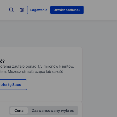
Logowanie
Otwórz rachunek
ć?
tóremu zaufało ponad 1,5 milionów klientów.
iem. Możesz stracić część lub całość
 ofertę Saxo
Cena
Zaawansowany wykres