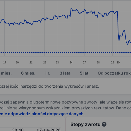
ories.
s. Data ranges from 38.4 to 42.3.
17
20
21
22
23
24
27
28
29
30
 mies.
6 mies.
1 r.
3 lata
5 lat
Od początku ro
zej ilości narzędzi do tworzenia wykresów i analiz.
zaj zapewnia długoterminowe pozytywne zwroty, ale wiąże się rów
j akcji nie są wiarygodnym wskaźnikiem przyszłych rezultatów. Dane
enie odpowiedzialności dotyczące danych
.
Stopy zwrotu
38,40
07-sie-2026