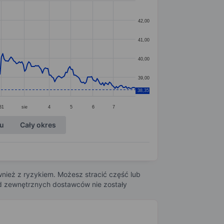
42,00
41,00
40,00
39,00
38,35
31
sie
4
5
6
7
ku
Cały okres
nież z ryzykiem. Możesz stracić część lub
 od zewnętrznych dostawców nie zostały