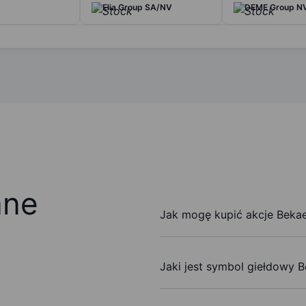
Elia Group SA/NV
DEME Group N
ane
Jak mogę kupić akcje Bekae
Jaki jest symbol giełdowy B