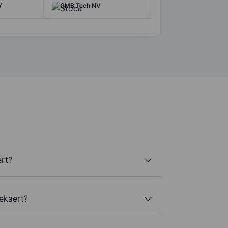
V
CMB Tech NV
rt?
ekaert?