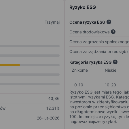
Ryzyko ESG
Trzymaj
Ocena ryzyka ESG
Ocena środowiskowa
Ocena zagrożenia społeczneg
Ocena zarządzania przedsiębi
Kategoria ryzyka ESG
Znikome
Niskie
0-10
10-20
Ryzyko ESG jest miarą tego, ja
istotnymi ryzykami ESG. Kateg
43,86
inwestorom w zidentyfikowaniu 
na poziomie przedsiębiorstwa 
ków
12,31%
na długoterminowe wyniki inwes
100. Im mniejsze ryzyko, tym l
26-lut-2026
najpoważniejsze ryzyko).