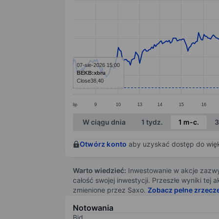
Line chart with 373 data points.
The chart has 1 X axis displaying categ
The chart has 1 Y axis displaying value
07-sie-2026 15:00
BEKB:xbru
Close
38,40
lip
9
10
13
14
15
16
End of interactive chart.
W ciągu dnia
1 tydz.
1 m-c.
3
Otwórz konto
aby uzyskać dostęp do więks
Warto wiedzieć:
Inwestowanie w akcje zazwyc
całość swojej inwestycji. Przeszłe wyniki te
zmienione przez Saxo.
Zobacz pełne zrzecz
Notowania
Bid