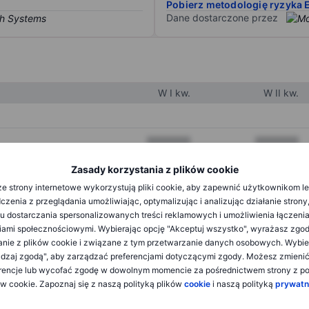
Pobierz metodologię ryzyka 
Dane dostarczone przez
W I kw.
W II kw.
XXXXXXX
XXXXXXX
XXXXXXX
XXXXXXX
Zasady korzystania z plików cookie
e strony internetowe wykorzystują pliki cookie, aby zapewnić użytkownikom l
XXXXXXX
XXXXXXX
zenia z przeglądania umożliwiając, optymalizując i analizując działanie strony
u dostarczania spersonalizowanych treści reklamowych i umożliwienia łączenia
ami społecznościowymi. Wybierając opcję "Akceptuj wszystko", wyrażasz zgo
XXXXXXX
XXXXXXX
anie z plików cookie i związane z tym przetwarzanie danych osobowych. Wybie
dzaj zgodą", aby zarządzać preferencjami dotyczącymi zgody. Możesz zmieni
XXXXXXX
XXXXXXX
rencje lub wycofać zgodę w dowolnym momencie za pośrednictwem strony z po
ów cookie. Zapoznaj się z naszą polityką plików
cookie
i naszą polityką
prywatn