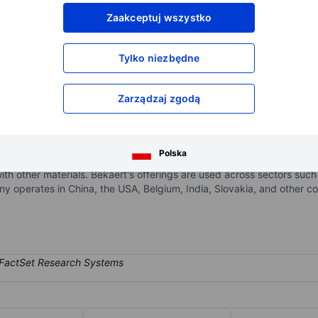
XXXXXXX
XXXXXXX
Zaakceptuj wszystko
XXXXXXX
XXXXXXX
XXXXXXX
XXXXXXX
Tylko niezbędne
Otwórz konto
aby uzyskać dostęp do większej ilości n
XXXXXXX
XXXXXXX
Zarządzaj zgodą
es to deliver a portfolio of steel wire products and coating solution
Polska
specialty businesses, and Bridon-Bekaert Ropes Group. The company's
th other materials. Bekaert's offerings are used across sectors such
operates in China, the USA, Belgium, India, Slovakia, and other cou