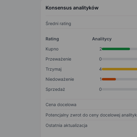
Konsensus analityków
Średni rating
Rating
Analitycy
Kupno
2
Przeważenie
0
Trzymaj
4
Niedoważenie
1
Sprzedaż
0
Cena docelowa
Potencjalny zwrot do ceny docelowej anality
Ostatnia aktualizacja