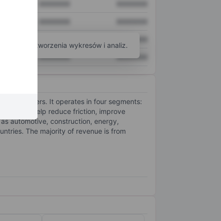
XXXXXXX
XXXXXXX
XXXXXXX
XXXXXXX
XXXXXXX
XXXXXXX
arzędzi do tworzenia wykresów i analiz.
XXXXXXX
XXXXXXX
s to customers. It operates in four segments:
 products help reduce friction, improve
 as automotive, construction, energy,
ntries. The majority of revenue is from