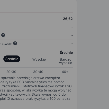
26,62
-
o
-
orstwem
-
Średnie
Średnie
Wysokie
Bardzo
wysokie
20-30
30-40
40+
k sprawnie przedsiębiorstwo zarządza
oria ryzyka ESG Sustainalytics ma pomóc
i zrozumieniu istotnych finansowo ryzyk ESG
oraz sposobu, w jaki ryzyka te mogą wpłynąć
tycji kapitałowych. Skala wynosi od 0 do
epiej (0 oznacza brak ryzyka, a 100 oznacza