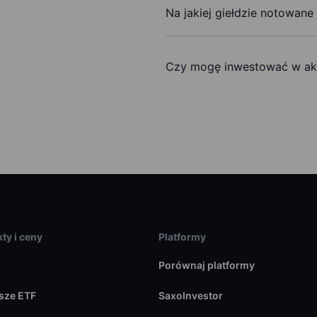
Na jakiej giełdzie notowane
Czy mogę inwestować w ak
ty i ceny
Platformy
Porównaj platformy
sze ETF
SaxoInvestor