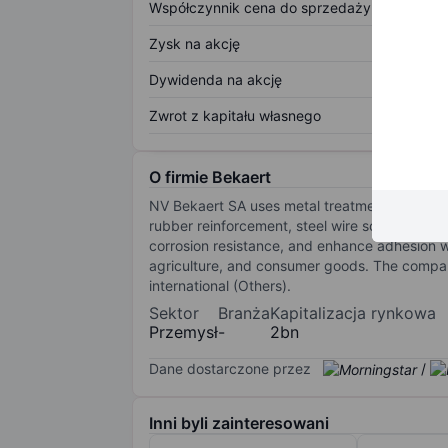
Współczynnik cena do sprzedaży
Zysk na akcję
Dywidenda na akcję
Zwrot z kapitału własnego
O firmie Bekaert
NV Bekaert SA uses metal treatment technologi
rubber reinforcement, steel wire solutions, 
corrosion resistance, and enhance adhesion wi
agriculture, and consumer goods. The company 
international (Others).
Sektor
Branża
Kapitalizacja rynkowa
Przemysł
-
2bn
Dane dostarczone przez
/
Inni byli zainteresowani