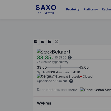
Produkty
Platformy
Rachu
Bekaert
38,35
/
15:55:00
Zakres 52-tygodniowy
33,00
45,00
Symbol
BEKB:xbru
Waluta
EUR
Euronext Brussels
Closed
Opóźnione o 15 minut
Dane dostarczone przez
Wykres
Chart