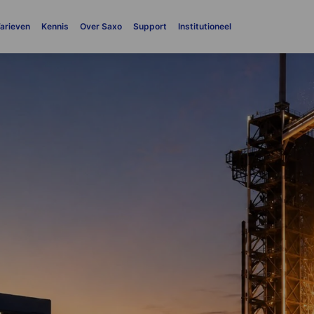
arieven
Kennis
Over Saxo
Support
Institutioneel