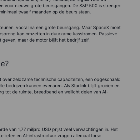
n voor nieuwe grote beursgangen. De S&P 500 is strenger:
minimaal twaalf maanden op de beurs staan.
teunen, vooral na een grote beursgang. Maar SpaceX moet
oorsprong kan omzetten in duurzame kasstromen. Passieve
even, maar de motor blijft het bedrijf zelf.
pe?
kt over zeldzame technische capaciteiten, een opgeschaald
le bedrijven kunnen evenaren. Als Starlink blijft groeien en
g tot de ruimte, breedband en wellicht delen van AI-
rde van 1,77 miljard USD prijst veel verwachtingen in. Het
tellieten en AI-infrastructuur vragen allemaal forse