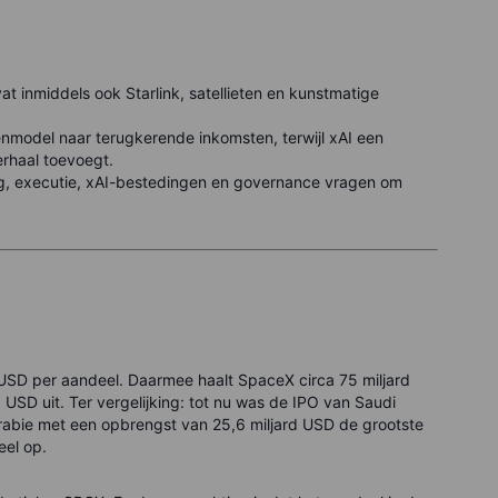
t inmiddels ook Starlink, satellieten en kunstmatige
enmodel naar terugkerende inkomsten, terwijl xAI een
erhaal toevoegt.
ng, executie, xAI-bestedingen en governance vragen om
 USD per aandeel. Daarmee haalt SpaceX circa 75 miljard
USD uit. Ter vergelijking: tot nu was de IPO van Saudi
rabie met een opbrengst van 25,6 miljard USD de grootste
eel op.