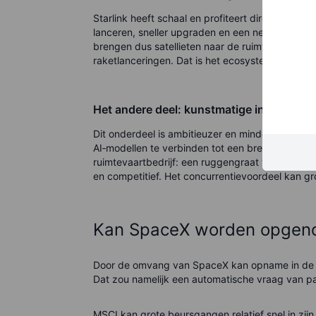
Starlink heeft schaal en profiteert direct van he
lanceren, sneller upgraden en een netwerk bouw
brengen dus satellieten naar de ruimte, deze sat
raketlanceringen. Dat is het ecosysteem.
Het andere deel: kunstmatige intelligentie
Dit onderdeel is ambitieuzer en minder bewezen. 
AI‑modellen te verbinden tot een bredere infra
ruimtevaartbedrijf: een ruggengraat voor commun
en competitief. Het concurrentievoordeel kan g
Kan SpaceX worden opgeno
Door de omvang van SpaceX kan opname in de gr
Dat zou namelijk een automatische vraag van p
MSCI kan grote beursgangen relatief snel in zij