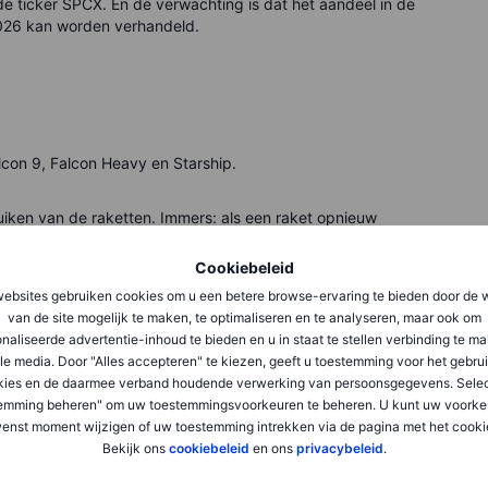
e ticker SPCX. En de verwachting is dat het aandeel in de
2026 kan worden verhandeld.
con 9, Falcon Heavy en Starship.
uiken van de raketten. Immers: als een raket opnieuw
ring en kan er vaker gelanceerd worden. SpaceX wil
e luchtvaart en minder op het weggooien van een jumbojet na
Cookiebeleid
ebsites gebruiken cookies om u een betere browse-ervaring te bieden door de 
van de site mogelijk te maken, te optimaliseren en te analyseren, maar ook om
steem. De raketten brengen satellieten in de ruimte en die
naliseerde advertentie-inhoud te bieden en u in staat te stellen verbinding te m
van het SpaceX. Starlink levert terugkerende omzet uit
le media. Door "Alles accepteren" te kiezen, geeft u toestemming voor het gebru
 gebruikers op afgelegen locaties waar glasvezel niet
kies en de daarmee verband houdende verwerking van persoonsgegevens. Selec
emming beheren" om uw toestemmingsvoorkeuren te beheren. U kunt uw voorke
enst moment wijzigen of uw toestemming intrekken via de pagina met het cooki
Bekijk ons
cookiebeleid
en ons
privacybeleid
.
n het verhaal