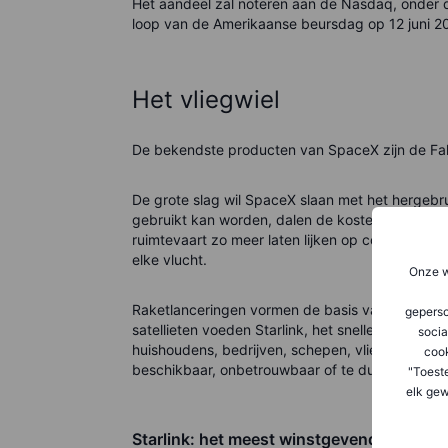
Het aandeel zal noteren aan de Nasdaq, onder d
loop van de Amerikaanse beursdag op 12 juni 
Het vliegwiel
De bekendste producten van SpaceX zijn de Fal
De grote slag wil SpaceX slaan met het hergebr
gebruikt kan worden, dalen de kosten per lance
ruimtevaart zo meer laten lijken op commerciël
elke vlucht.
Onze w
Raketlanceringen vormen de basis van het ecosy
geperso
satellieten voeden Starlink, het snelle netwerk 
socia
huishoudens, bedrijven, schepen, vliegtuigen en
coo
beschikbaar, onbetrouwbaar of te duur is.
"Toest
elk gew
Starlink: het meest winstgevende deel va