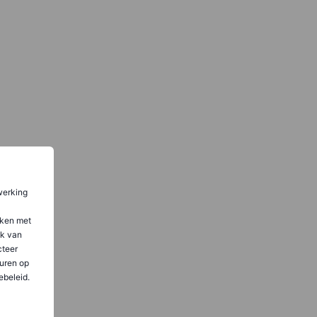
werking
aken met
ik van
teer
uren op
ebeleid.