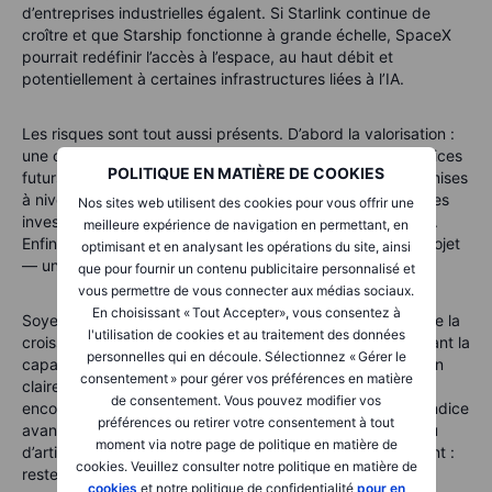
d’entreprises industrielles égalent. Si Starlink continue de
croître et que Starship fonctionne à grande échelle, SpaceX
pourrait redéfinir l’accès à l’espace, au haut débit et
potentiellement à certaines infrastructures liées à l’IA.
Les risques sont tout aussi présents. D’abord la valorisation :
une capitalisation de 1,77 billion USD nécessite des bénéfices
POLITIQUE EN MATIÈRE DE COOKIES
futurs très importants. Ensuite, l’exécution : Starship, les mises
à niveau des satellites et l’infrastructure IA exigent tous des
Nos sites web utilisent des cookies pour vous offrir une
investissements massifs. Les retards peuvent coûter cher.
meilleure expérience de navigation en permettant, en
Enfin, il y a la gouvernance : Elon Musk est au cœur du projet
optimisant et en analysant les opérations du site, ainsi
— une force, mais aussi un risque de concentration.
que pour fournir un contenu publicitaire personnalisé et
vous permettre de vous connecter aux médias sociaux.
En choisissant « Tout Accepter», vous consentez à
Soyez attentif aux premiers signaux : un ralentissement de la
l'utilisation de cookies et au traitement des données
croissance de Starlink, des problèmes de lancement limitant la
personnelles qui en découle. Sélectionnez « Gérer le
capacité, des investissements en hausse sans amélioration
consentement » pour gérer vos préférences en matière
claire des bénéfices, un durcissement réglementaire ou
de consentement. Vous pouvez modifier vos
encore un cours qui grimpe après une inclusion dans un indice
préférences ou retirer votre consentement à tout
avant de reculer. Les IPO s’accompagnent souvent de feu
moment via notre page de politique en matière de
d’artifice, mais ensuite une seule question compte vraiment :
cookies. Veuillez consulter notre politique en matière de
reste-t-il assez de carburant après le spectacle ?
cookies
et notre politique de confidentialité
pour en