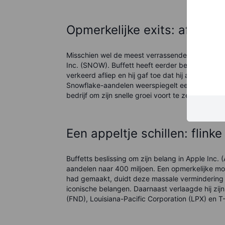
Opmerkelijke exits: afsche
Misschien wel de meest verrassende stap was zi
Inc. (SNOW). Buffett heeft eerder benadrukt da
verkeerd afliep en hij gaf toe dat hij alle aandel
Snowflake-aandelen weerspiegelt een groeiend 
bedrijf om zijn snelle groei voort te zetten.
Een appeltje schillen: flin
Buffetts beslissing om zijn belang in Apple Inc.
aandelen naar 400 miljoen. Een opmerkelijke mo
had gemaakt, duidt deze massale vermindering 
iconische belangen. Daarnaast verlaagde hij zijn
(FND), Louisiana-Pacific Corporation (LPX) en 