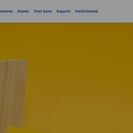
arieven
Kennis
Over Saxo
Support
Institutioneel