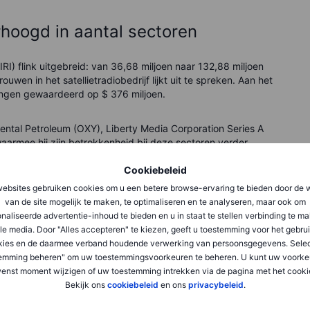
rhoogd in aantal sectoren
SIRI) flink uitgebreid: van 36,68 miljoen naar 132,88 miljoen
uwen in het satellietradiobedrijf lijkt uit te spreken. Aan het
angen gewaardeerd op $ 376 miljoen.
ental Petroleum (OXY), Liberty Media Corporation Series A
armee hij zijn betrokkenheid bij deze sectoren verder
Cookiebeleid
ebsites gebruiken cookies om u een betere browse-ervaring te bieden door de 
van de site mogelijk te maken, te optimaliseren en te analyseren, maar ook om
rn blijft behouden
naliseerde advertentie-inhoud te bieden en u in staat te stellen verbinding te m
le media. Door "Alles accepteren" te kiezen, geeft u toestemming voor het gebru
 zijn kernbeleggingen onaangeroerd. Hij handhaaft nog
kies en de daarmee verband houdende verwerking van persoonsgegevens. Selec
sities als Bank of America (BAC), Coca-Cola (KO), Kraft Heinz
emming beheren" om uw toestemmingsvoorkeuren te beheren. U kunt uw voorke
DaVita (DVA) en Moody's (MCO).
Deze consistente holdings
enst moment wijzigen of uw toestemming intrekken via de pagina met het cooki
et vermogen van deze bedrijven om op termijn waarde te
Bekijk ons
cookiebeleid
en ons
privacybeleid
.