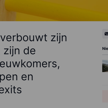
 verbouwt zijn
t zijn de
Ni
nieuwkomers,
open en
exits