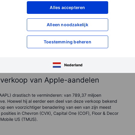
Alles accepteren
id voor Paramount en Snowflake
Alleen noodzakelijk
jn volledige exit uit Paramount Global (PARA) en Snowflake
t zijn aandeel in Paramount een zeldzame gok was die
Toestemming beheren
en in het bedrijf met verlies heeft verkocht. De verkoop van
scepticisme onder beleggers over het vermogen van het
Nederland
ke verkoop van Apple-aandelen
 (AAPL) drastisch te verminderen: van 789,37 miljoen
ve. Hoewel hij al eerder een deel van deze verkoop bekend
op een voorzichtiger benadering van een van zijn meest
 posities in Chevron (CVX), Capital One (COF), Floor & Decor
T-Mobile US (TMUS).