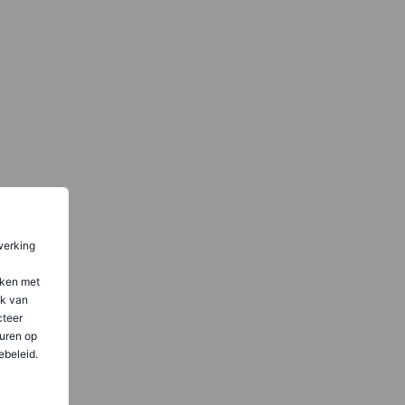
werking
aken met
ik van
teer
uren op
ebeleid.