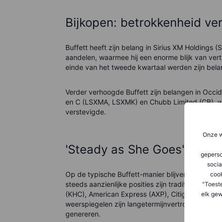
Bijkopen: betrokkenheid ve
Buffett heeft zijn belang in Sirius XM Holdings (
aandelen, waarmee hij een enorme blijk van vertro
einde van het tweede kwartaal werden zijn bel
Verder verhoogde Buffett zijn belangen in Occid
en C (LSXMA, LSXMK) en Chubb Limited (CB), wa
verstevigde.
Onze w
'Steady as She Goes': de ke
geperso
socia
Op de typische Buffett-manier blijven veel van
coo
steeds aanzienlijke posities zijn traditionele po
"Toest
(KHC), American Express (AXP), Citigroup (C), 
elk gew
weerspiegelen zijn langetermijnvertrouwen in h
genereren.