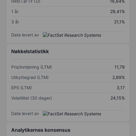
Hittil i år (YTD)
16,64%
1 år
29,41%
3 år
21,1%
Data levert av
Nøkkelstatistikk
Pris/inntjening (LTM)
11,79
Utbyttegrad (LTM)
2,89%
EPS (LTM)
3,17
Volatilitet (30 dager)
24,15%
Data levert av
Analytikernes konsensus