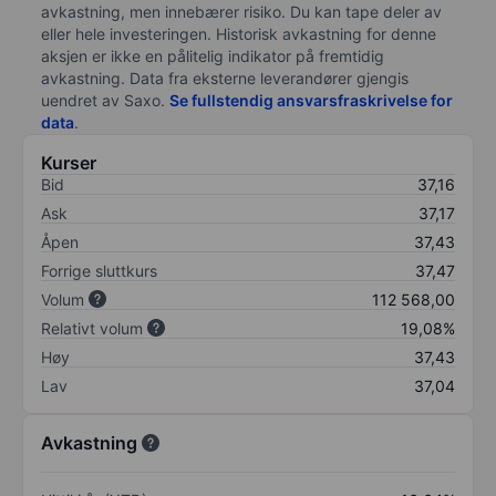
avkastning, men innebærer risiko. Du kan tape deler av
eller hele investeringen. Historisk avkastning for denne
aksjen er ikke en pålitelig indikator på fremtidig
avkastning. Data fra eksterne leverandører gjengis
uendret av Saxo.
Se fullstendig ansvarsfraskrivelse for
data
.
Kurser
Bid
37,16
Ask
37,17
Åpen
37,43
Forrige sluttkurs
37,47
Volum
112 568,00
Relativt volum
19,08%
Høy
37,43
Lav
37,04
Avkastning