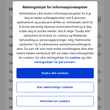
Retningslinjer for informasjonskapsler
Finansiell informasjon
Nettstedene våre bruker informasjonskapsler for å gi
deg en bedre surfeopplevelse ved å aktivere,
Q1
Q2
optimalisere og analysere driften av nettstedet, samt for
å levere personlig tilpasset annonseinnhold og la deg
Inntektsoversikt
koble deg til sosiale medier. Ved å velge "Godta alle"
samtykker du til bruk av cookies og tilhørende
Inntekter
XXXXXXX
XXXXXXX
behandling av personopplysninger. Velg "Administrer
samtykke" for å administrere samtykkeinnstillingene
EBITDA
XXXXXXX
XXXXXXX
dine. Du kan når som helst endre innstillingene dine eller
trekke tilbake samtykket ditt via siden med retningslinjer
Nettoinntekt
XXXXXXX
XXXXXXX
for cookies. Se våre retningslinjer for
cookies
og våre
retningslinjer for personvern
.
Balanse
Totale eiendeler
XXXXXXX
XXXXXXX
Godta alle cookies
Samlet gjeld
XXXXXXX
XXXXXXX
Kun nødvendige cookies
Forholdstall
Kurs/salg
XXXXXXX
XXXXXXX
Administrer cookies
Fortjeneste per aksje
XXXXXXX
XXXXXXX