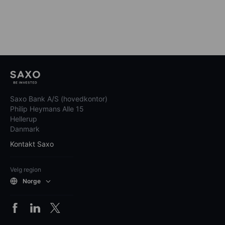
Saxo Bank A/S (hovedkontor)
Philip Heymans Alle 15
Hellerup
Danmark
Kontakt Saxo
Velg region
Norge