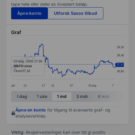
tape hele eller deler av investert beløp.
Åpne konto
Utforsk Saxos tilbud
Graf
Chart
39,20
Line chart with 294 data points.
38,40
The chart has 1 X axis displaying categories.
07-aug.-2026 17:00
37,60
37,47
WAFD:xnas
The chart has 1 Y axis displaying values. Data ranges 
Close
37,16
36,80
juli
13
17
21
27
31
aug.
7
End of interactive chart.
I dag
1 uke
1 md
3 mdr
6 mdr
1 år
Åpne en konto
for tilgang til avanserte graf- og
analyseverktøy.
Viktig:
Aksjeinvesteringer kan over tid gi positiv