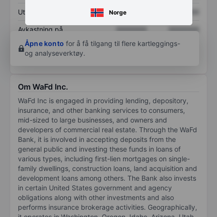
Utbytte per aksje
XXXXXXX
XXXXXXX
Norge
Avkastning på
XXXXXXX
XXXXXXX
egenkapital
Åpne konto
for å få tilgang til flere kartleggings-
og analyseverktøy.
Om WaFd Inc.
WaFd Inc is engaged in providing lending, depository,
insurance, and other banking services to consumers,
mid-sized to large businesses, and owners and
developers of commercial real estate. Through the WaFd
Bank, it is involved in accepting deposits from the
general public and investing these funds in loans of
various types, including first-lien mortgages on single-
family dwellings, construction loans, land acquisition and
development loans among others. The Bank also invests
in certain United States government and agency
obligations along with other investments and also
performs insurance brokerage activities. Geographically,
it operates in Washington, Oregon, Idaho, Arizona, Utah,