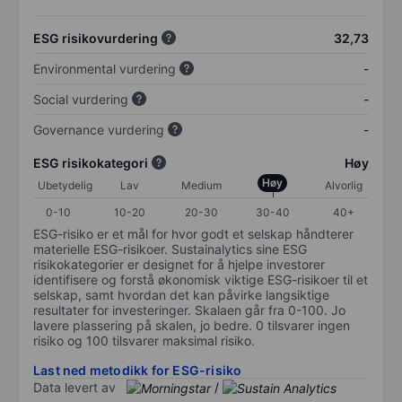
ESG risikovurdering
32,73
Environmental vurdering
-
Social vurdering
-
Governance vurdering
-
ESG risikokategori
Høy
Høy
Ubetydelig
Lav
Medium
Alvorlig
0-10
10-20
20-30
30-40
40+
ESG-risiko er et mål for hvor godt et selskap håndterer
materielle ESG-risikoer. Sustainalytics sine ESG
risikokategorier er designet for å hjelpe investorer
identifisere og forstå økonomisk viktige ESG-risikoer til et
selskap, samt hvordan det kan påvirke langsiktige
resultater for investeringer. Skalaen går fra 0-100. Jo
lavere plassering på skalen, jo bedre. 0 tilsvarer ingen
risiko og 100 tilsvarer maksimal risiko.
Last ned metodikk for ESG-risiko
Data levert av
/