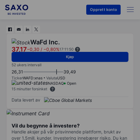
Opprett konto
WaFd Inc.
37,17
−0,30
/
−0,80%
17:11:50
Kjøp
52 ukers intervall
26,31
39,49
Ticker
WAFD:xnas
Valuta
USD
NASDAQ
Open
15 minutter forsinket
Data levert av
Vil du begynne å investere?
Handle aksjer på vår prisvinnende plattform, brukt av
over 1,5mill. kunder. Investering innebærer risiko. Du kan