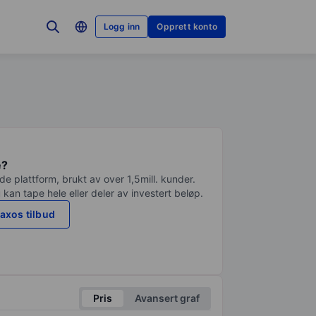
Logg inn
Opprett konto
e?
e plattform, brukt av over 1,5mill. kunder.
 kan tape hele eller deler av investert beløp.
axos tilbud
Pris
Avansert graf