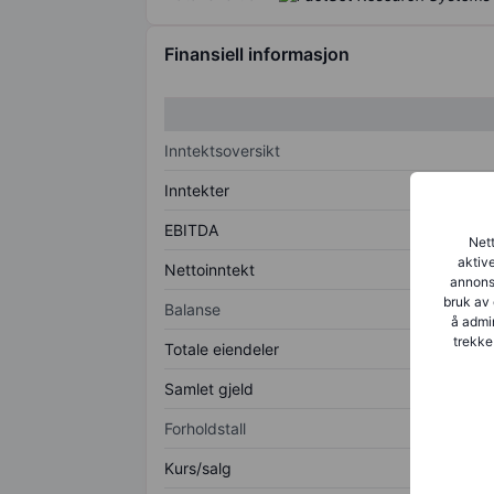
Finansiell informasjon
Inntektsoversikt
Inntekter
EBITDA
Nett
aktive
Nettoinntekt
annonse
bruk av 
Balanse
å admin
trekke
Totale eiendeler
Samlet gjeld
Forholdstall
Kurs/salg