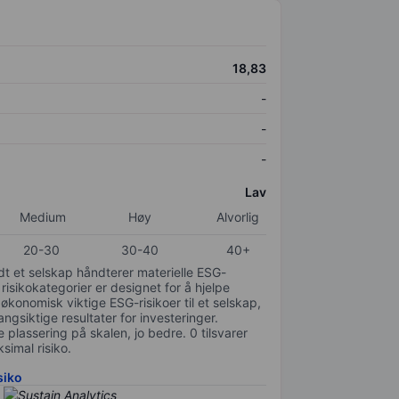
18,83
-
-
-
Lav
Medium
Høy
Alvorlig
20-30
30-40
40+
odt et selskap håndterer materielle ESG-
 risikokategorier er designet for å hjelpe
 økonomisk viktige ESG-risikoer til et selskap,
gsiktige resultater for investeringer.
 plassering på skalen, jo bedre. 0 tilsvarer
simal risiko.
siko