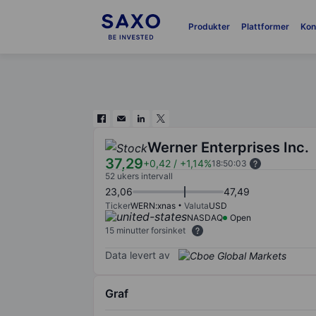
Produkter
Plattformer
Kon
Werner Enterprises Inc.
37,29
+0,42
/
+1,14%
18:50:03
52 ukers intervall
23,06
47,49
Ticker
WERN:xnas
Valuta
USD
NASDAQ
Open
15 minutter forsinket
Data levert av
Graf
Chart