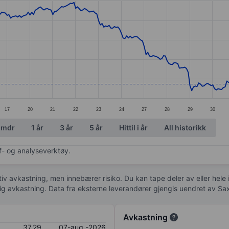
ories.
s. Data ranges from 35.97 to 47.32.
17
20
21
22
23
24
27
28
29
30
 mdr
1 år
3 år
5 år
Hittil i år
All historikk
af- og analyseverktøy.
tiv avkastning, men innebærer risiko. Du kan tape deler av eller hele
idig avkastning. Data fra eksterne leverandører gjengis uendret av Sa
Avkastning
37,29
07-aug.-2026