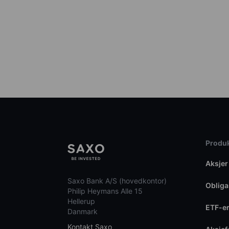
Produk
Aksjer
Saxo Bank A/S (hovedkontor)
Obliga
Philip Heymans Alle 15
Hellerup
ETF-e
Danmark
Kontakt Saxo