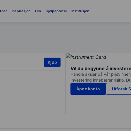
toer
Inspirasjon
Om
Hjelpeportal
Institusjon
Kjøp
Vil du begynne å invester
Handle aksjer på vår prisvinnend
Investering innebærer risiko. Du
Åpne konto
Utforsk S