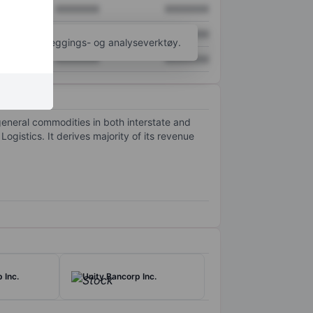
XXXXXXX
XXXXXXX
XXXXXXX
XXXXXXX
til flere kartleggings- og analyseverktøy.
XXXXXXX
XXXXXXX
general commodities in both interstate and
istics. It derives majority of its revenue
 Inc.
Unity Bancorp Inc.