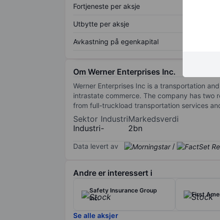
Fortjeneste per aksje
Utbytte per aksje
Avkastning på egenkapital
Om Werner Enterprises Inc.
Werner Enterprises Inc is a transportation an
intrastate commerce. The company has two rep
from full-truckload transportation services a
Sektor
Industri
Markedsverdi
Industri
-
2bn
Data levert av
/
Andre er interessert i
Safety Insurance Group
First Ame
Inc.
Se alle aksjer