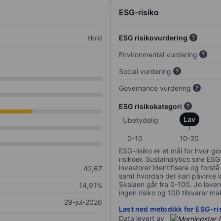
ESG-risiko
Hold
ESG risikovurdering
Environmental vurdering
Social vurdering
Governance vurdering
ESG risikokategori
Lav
Ubetydelig
0-10
10-20
ESG-risiko er et mål for hvor g
risikoer. Sustainalytics sine ESG
investorer identifisere og forstå
42,67
samt hvordan det kan påvirke lan
Skalaen går fra 0-100. Jo lavere
14,91%
ingen risiko og 100 tilsvarer mak
29-jul-2026
Last ned metodikk for ESG-ri
Data levert av
/