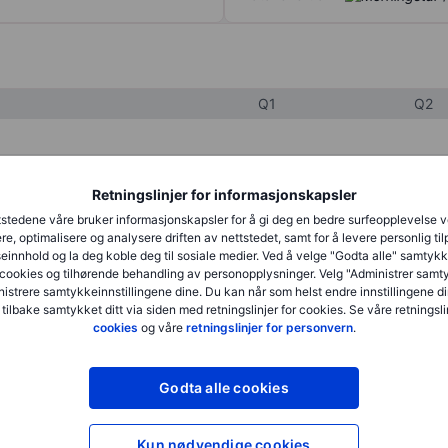
Q1
Q2
XXXXXXX
XXXXXXX
Retningslinjer for informasjonskapsler
XXXXXXX
XXXXXXX
stedene våre bruker informasjonskapsler for å gi deg en bedre surfeopplevelse 
re, optimalisere og analysere driften av nettstedet, samt for å levere personlig ti
XXXXXXX
XXXXXXX
innhold og la deg koble deg til sosiale medier. Ved å velge "Godta alle" samtykke
cookies og tilhørende behandling av personopplysninger. Velg "Administrer samt
istrere samtykkeinnstillingene dine. Du kan når som helst endre innstillingene di
 tilbake samtykket ditt via siden med retningslinjer for cookies. Se våre retningslin
XXXXXXX
XXXXXXX
cookies
og våre
retningslinjer for personvern
.
XXXXXXX
XXXXXXX
Godta alle cookies
XXXXXXX
XXXXXXX
Kun nødvendige cookies