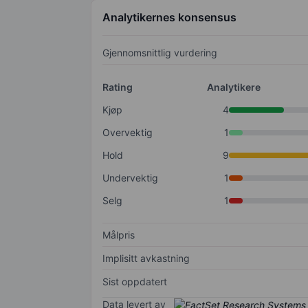
Analytikernes konsensus
Gjennomsnittlig vurdering
Rating
Analytikere
Kjøp
4
Overvektig
1
Hold
9
Undervektig
1
Selg
1
Målpris
Implisitt avkastning
Sist oppdatert
Data levert av