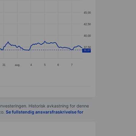
45,00
42,50
40,00
37,50
36,87
31
aug.
4
5
6
7
 investeringen. Historisk avkastning for denne
xo.
Se fullstendig ansvarsfraskrivelse for