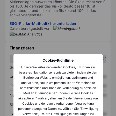
Aktienanlagen auswirken könnten. Die Skala reicht von 0
bis 100. Je geringer das Risiko, desto besser (0 ist
gleichbedeutend mit keinem Risiko und 100 ist das
schwerwiegendste).
ESG-Risiko-Methodik herunterladen
Daten bereitgestellt von
/
Finanzdaten
Q1
Q2
Cookie-Richtlinie
Gewinn- und Verlustrechnung
Unsere Websites verwenden Cookies, um Ihnen ein
besseres Navigationserlebnis zu bieten, indem sie den
Umsatz
XXXXXXX
XXXXXXX
Betrieb der Website ermöglichen, optimieren und
analysieren, sowie um personalisierte Werbeinhalte
EBITDA
XXXXXXX
XXXXXXX
bereitzustellen und Ihnen die Verbindung zu sozialen
Medien zu ermöglichen. Indem Sie "Alle Cookies
Nettoeinkommen
XXXXXXX
XXXXXXX
akzeptieren" wählen, stimmen Sie der Verwendung von
Cookies und der damit verbundenen Verarbeitung
Bilanz
personenbezogener Daten zu. Wählen Sie "Einwilligung
Gesamtvermögen
XXXXXXX
XXXXXXX
verwalten", um Ihre Einwilligungseinstellungen zu