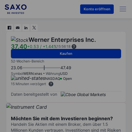
Konto eröffnen
Werner Enterprises Inc.
37.40
+0.53
/
+1.44%
15:56:18
Kaufen
52-Wochen-Bereich
23.06
47.49
Symbol
WERN:xnas
Währung
USD
NASDAQ
Open
15 Minuten verzögert
Daten bereitgestellt von
Möchten Sie mit dem Investieren beginnen?
Handeln Sie Aktien mit einem Broker, dem über 1.5
Millionen Kunden vertrauen. Investitionen sind mit Risiken