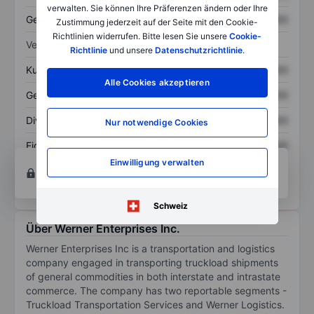
verwalten. Sie können Ihre Präferenzen ändern oder Ihre
Gesamtschulden
XXXXXXX
XXXXXXX
Zustimmung jederzeit auf der Seite mit den Cookie-
Richtlinien widerrufen. Bitte lesen Sie unsere
Cookie-
Verhältnisse
Richtlinie
und unsere
Datenschutzrichtlinie
.
Kurs/Umsatz
XXXXXXX
XXXXXXX
Alle Cookies akzeptieren
Gewinn je Aktie
XXXXXXX
XXXXXXX
Dividende je Aktie
XXXXXXX
XXXXXXX
Nur notwendige Cookies
Eigenkapitalrendite
XXXXXXX
XXXXXXX
Einwilligung verwalten
Konto eröffnen
um Zugriff auf mehr Diagramm-
und Analyse-Tools zu erhalten.
Schweiz
Über Werner Enterprises Inc.
Werner Enterprises Inc is a transportation and logistics
company engaged in transporting truckload shipments
of general commodities in both interstate and intrastate
commerce. The company has two reportable segments -
Truckload Transportation Services and Werner Logistics.