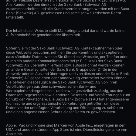
auf der Website beziehen sich jedoch auf die Saxo Bank (Schweiz) AG.
Alle Kunden werden direkt mit der Saxo Bank (Schweiz) AG
zusammenarbeiten und alle Kundenvereinbarungen werden mit der Saxo
Bank (Schweiz) AG geschlossen und somit schweizerischem Recht
unterstellt.
Der Inhalt dieser Website stellt Marketingmaterial dar und wurde keiner
Aufsichtsbehörde gemeldet oder übermittelt.
Sofern Sie mit der Saxo Bank (Schweiz) AG Kontakt aufnehmen oder
diese Webseite besuchen, nehmen Sie zur Kenntnis und akzeptieren,
dass sämtliche Daten, welche Sie über diese Webseite, per Telefon oder
durch ein anderes Kommunikationsmittel (z.B. E-Mail) der Saxo Bank
(Schweiz) AG übermitteln, erfasst bzw. aufgezeichnet werden können,
an andere Gesellschaften der Saxo Bank Gruppe oder Dritte in der
Schweiz oder im Ausland übertragen und von diesen oder der Saxo Bank
(Schweiz) AG gespeichert oder anderweitig verarbeitet werden können.
Sie befreien diesbezüglich die Saxo Bank (Schweiz) AG von ihren
Verpflichtungen aus dem schweizerischen Bank- und
Wertpapierhändlergeheimnis, und soweit gesetzlich zulässig, aus den
Datenschutzgesetzen sowie anderen Gesetzen und Verpflichtungen zum
Schutz der Privatsphäre. Die Saxo Bank (Schweiz) AG hat angemessene
technische und organisatorische Vorkehrungen getroffen, um diese
Daten vor der unbefugten Verarbeitung und Offenlegung zu schützen
und einen angemessenen Schutz dieser Daten zu gewährleisten.
Apple, iPad und iPhone sind Marken von Apple Inc., eingetragen in den
USA und anderen Ländern. App Store ist eine Dienstleistungsmarke von
Apple Inc.