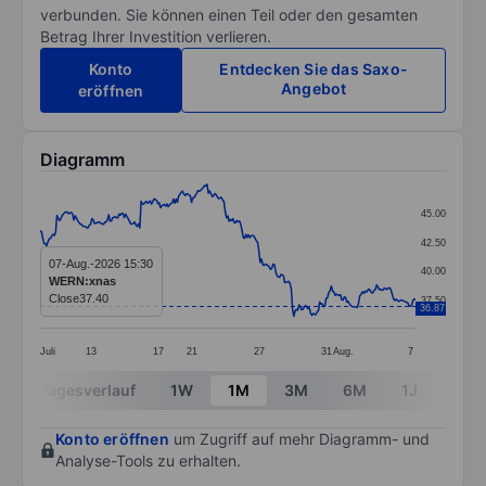
verbunden. Sie können einen Teil oder den gesamten
Betrag Ihrer Investition verlieren.
Konto
Entdecken Sie das Saxo-
Angebot
eröffnen
Diagramm
Chart
45.00
Line chart with 291 data points.
42.50
The chart has 1 X axis displaying categories.
07-Aug.-2026 15:30
40.00
WERN:xnas
The chart has 1 Y axis displaying values. Data ranges 
Close
37.40
37.50
36.87
Juli
13
17
21
27
31
Aug.
7
End of interactive chart.
Tagesverlauf
1W
1M
3M
6M
1J
3J
Konto eröffnen
um Zugriff auf mehr Diagramm- und
Analyse-Tools zu erhalten.