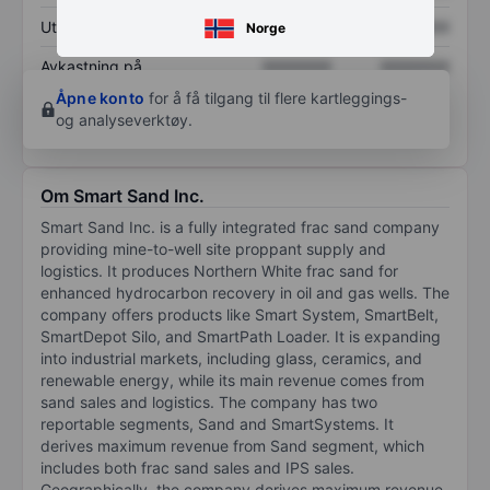
Utbytte per aksje
XXXXXXX
XXXXXXX
Norge
Avkastning på
XXXXXXX
XXXXXXX
egenkapital
Åpne konto
for å få tilgang til flere kartleggings-
og analyseverktøy.
Om Smart Sand Inc.
Smart Sand Inc. is a fully integrated frac sand company
providing mine-to-well site proppant supply and
logistics. It produces Northern White frac sand for
enhanced hydrocarbon recovery in oil and gas wells. The
company offers products like Smart System, SmartBelt,
SmartDepot Silo, and SmartPath Loader. It is expanding
into industrial markets, including glass, ceramics, and
renewable energy, while its main revenue comes from
sand sales and logistics. The company has two
reportable segments, Sand and SmartSystems. It
derives maximum revenue from Sand segment, which
includes both frac sand sales and IPS sales.
Geographically, the company derives maximum revenue