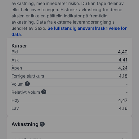
avkastning, men innebærer risiko. Du kan tape deler av
eller hele investeringen. Historisk avkastning for denne
aksjen er ikke en pålitelig indikator på fremtidig
avkastning. Data fra eksterne leverandører gjengis
uendret av Saxo.
Se fullstendig ansvarsfraskrivelse for
data
.
Kurser
Bid
4,40
Ask
4,41
Åpen
4,24
Forrige sluttkurs
4,18
Volum
-
Relativt volum
-
Høy
4,47
Lav
4,16
Avkastning