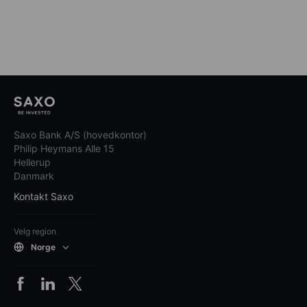
Saxo Bank A/S (hovedkontor)
Philip Heymans Alle 15
Hellerup
Danmark
Kontakt Saxo
Velg region
Norge