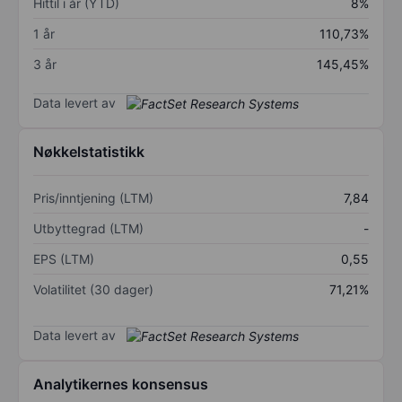
Hittil i år (YTD)
8%
1 år
110,73%
3 år
145,45%
Data levert av
Nøkkelstatistikk
Pris/inntjening (LTM)
7,84
Utbyttegrad (LTM)
-
EPS (LTM)
0,55
Volatilitet (30 dager)
71,21%
Data levert av
Analytikernes konsensus