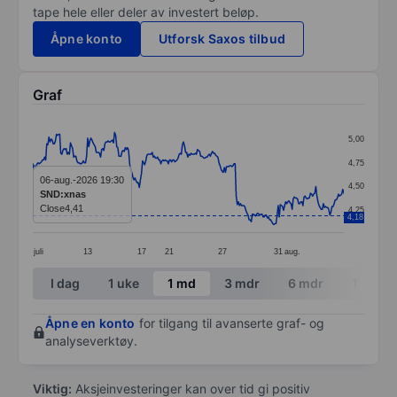
tape hele eller deler av investert beløp.
Åpne konto
Utforsk Saxos tilbud
Graf
Chart
5,00
Line chart with 290 data points.
4,75
The chart has 1 X axis displaying categories.
06-aug.-2026 19:30
4,50
SND:xnas
The chart has 1 Y axis displaying values. Data ranges 
Close
4,41
4,25
4,18
juli
13
17
21
27
31
aug.
End of interactive chart.
I dag
1 uke
1 md
3 mdr
6 mdr
1 år
Åpne en konto
for tilgang til avanserte graf- og
analyseverktøy.
Viktig:
Aksjeinvesteringer kan over tid gi positiv