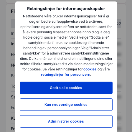
Retningslinjer for informasjonskapsler
Finansiell informasjon
Nettstedene våre bruker informasjonskapsler for å gi
deg en bedre surfeopplevelse ved å aktivere,
Q1
Q2
optimalisere og analysere driften av nettstedet, samt for
å levere personlig tilpasset annonseinnhold og la deg
Inntektsoversikt
koble deg til sosiale medier. Ved å velge "Godta alle"
samtykker du til bruk av cookies og tilhørende
Inntekter
XXXXXXX
XXXXXXX
behandling av personopplysninger. Velg "Administrer
samtykke" for å administrere samtykkeinnstillingene
EBITDA
XXXXXXX
XXXXXXX
dine. Du kan når som helst endre innstillingene dine eller
trekke tilbake samtykket ditt via siden med retningslinjer
Nettoinntekt
XXXXXXX
XXXXXXX
for cookies. Se våre retningslinjer for
cookies
og våre
retningslinjer for personvern
.
Balanse
Totale eiendeler
XXXXXXX
XXXXXXX
Godta alle cookies
Samlet gjeld
XXXXXXX
XXXXXXX
Kun nødvendige cookies
Forholdstall
Kurs/salg
XXXXXXX
XXXXXXX
Administrer cookies
Fortjeneste per aksje
XXXXXXX
XXXXXXX