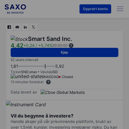
Opprett konto
Smart Sand Inc.
4,42
+0,24
/
+5,74%
20:00:00
Kjøp
52 ukers intervall
1,81
5,92
Ticker
SND:xnas
Valuta
USD
NASDAQ
Closed
15 minutter forsinket
Data levert av
Vil du begynne å investere?
Handle aksjer på vår prisvinnende plattform, brukt av
over 1,5mill. kunder. Investering innebærer risiko. Du kan