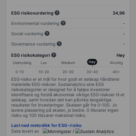
ESG risikovurdering
34,96
Environmental vurdering
-
Social vurdering
-
Governance vurdering
-
ESG risikokategori
Høy
Høy
Ubetydelig
Lav
Medium
Alvorlig
0-10
10-20
20-30
30-40
40+
ESG-risiko er et mål for hvor godt et selskap håndterer
materielle ESG-risikoer. Sustainalytics sine ESG
risikokategorier er designet for å hjelpe investorer
identifisere og forstå økonomisk viktige ESG-risikoer til et
selskap, samt hvordan det kan påvirke langsiktige
resultater for investeringer. Skalaen går fra 0-100. Jo
lavere plassering på skalen, jo bedre. 0 tilsvarer ingen
risiko og 100 tilsvarer maksimal risiko.
Last ned metodikk for ESG-risiko
Data levert av
/