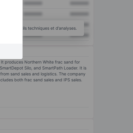
XXXXXXX
XXXXXXX
XXXXXXX
XXXXXXX
XXXXXXX
XXXXXXX
’autres outils techniques et d’analyses.
XXXXXXX
XXXXXXX
. It produces Northern White frac sand for
SmartDepot Silo, and SmartPath Loader. It is
s from sand sales and logistics. The company
ludes both frac sand sales and IPS sales.