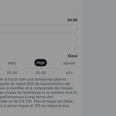
34,96
-
-
-
Élevé
High
Med
Severe
20-30
30-40
40+
r la façon dont une entreprise gère les
gorie de risque ESG de Sustainalytics est
urs à identifier et à comprendre les risques
 niveau de l’entreprise et la manière dont ils
s performances à long terme des
elle va de 0 à 100. Plus le risque est faible,
ut à aucun risque et 100 au risque le plus