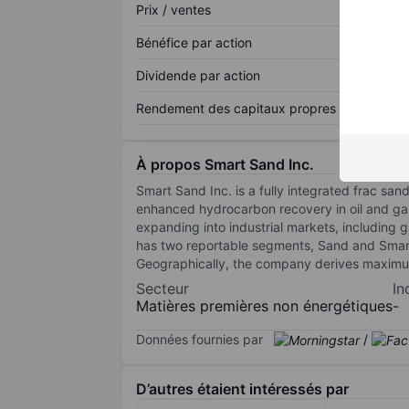
Prix / ventes
Bénéfice par action
Dividende par action
Rendement des capitaux propres
À propos Smart Sand Inc.
Smart Sand Inc. is a fully integrated frac sa
enhanced hydrocarbon recovery in oil and gas
expanding into industrial markets, including
has two reportable segments, Sand and Smart
Geographically, the company derives maximu
Secteur
In
Matières premières non énergétiques
-
Données fournies par
/
D’autres étaient intéressés par