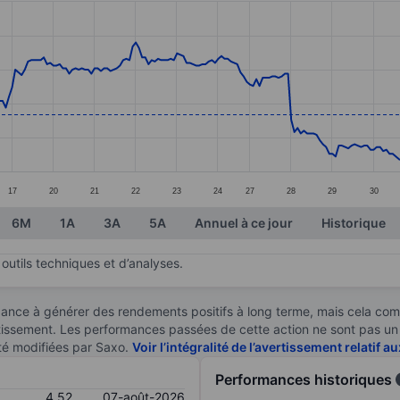
ories.
s. Data ranges from 4.08 to 5.05.
17
20
21
22
23
24
27
28
29
30
6M
1A
3A
5A
Annuel à ce jour
Historique
outils techniques et d’analyses.
ndance à générer des rendements positifs à long terme, mais cela c
stissement. Les performances passées de cette action ne sont pas un i
té modifiées par Saxo.
Voir l’intégralité de l’avertissement relatif 
Performances historiques
4,52
07-août-2026