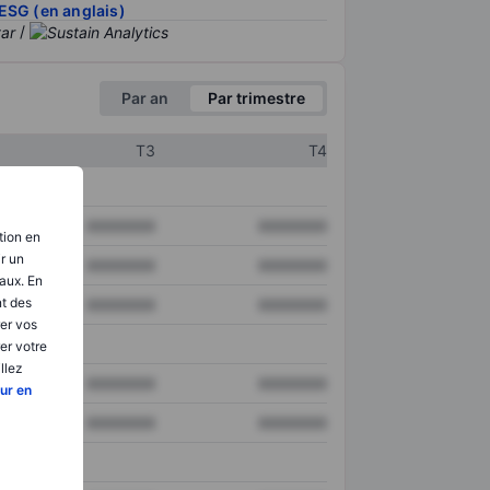
ESG (en anglais)
/
Par an
Par trimestre
T3
T4
XXXXXXX
XXXXXXX
tion en
ir un
XXXXXXX
XXXXXXX
aux. En
nt des
XXXXXXX
XXXXXXX
er vos
er votre
llez
XXXXXXX
XXXXXXX
ur en
XXXXXXX
XXXXXXX