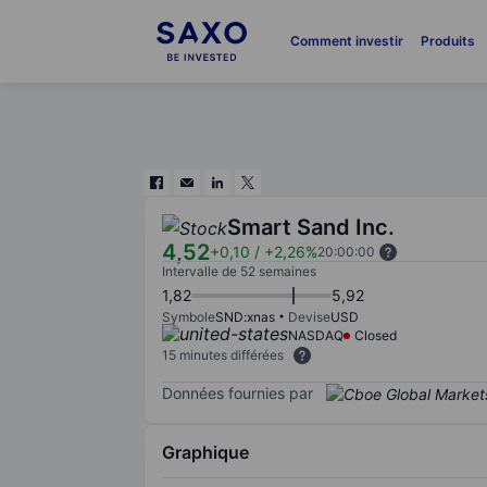
Comment investir
Produits
Smart Sand Inc.
4,52
+0,10
/
+2,26%
20:00:00
Intervalle de 52 semaines
1,82
5,92
Symbole
SND:xnas
Devise
USD
NASDAQ
Closed
15 minutes différées
Données fournies par
Graphique
Chart