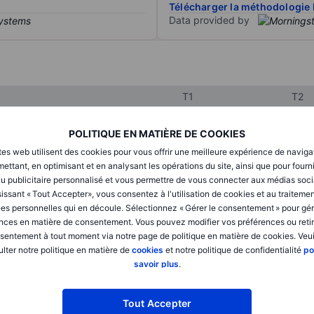
Télécharger la méthodologie 
Data provided by
T1
T2
POLITIQUE EN MATIÈRE DE COOKIES
XXXXXXX
XXXXXXX
tes web utilisent des cookies pour vous offrir une meilleure expérience de naviga
ettant, en optimisant et en analysant les opérations du site, ainsi que pour fourn
XXXXXXX
XXXXXXX
u publicitaire personnalisé et vous permettre de vous connecter aux médias soci
issant « Tout Accepter», vous consentez à l'utilisation de cookies et au traiteme
XXXXXXX
XXXXXXX
es personnelles qui en découle. Sélectionnez « Gérer le consentement » pour gér
nces en matière de consentement. Vous pouvez modifier vos préférences ou retir
sentement à tout moment via notre page de politique en matière de cookies. Veui
XXXXXXX
XXXXXXX
lter notre politique en matière de
cookies
et notre politique de confidentialité
po
savoir plus
.
XXXXXXX
XXXXXXX
Tout Accepter