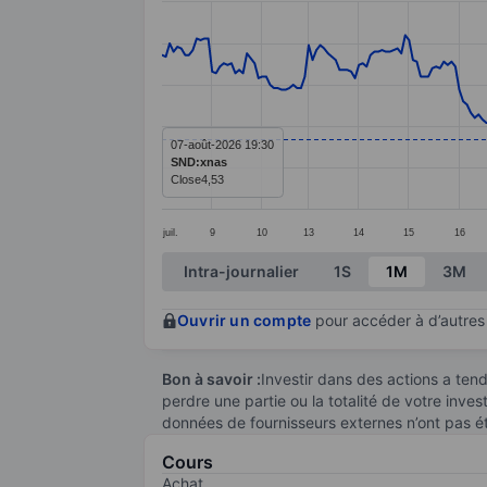
Line chart with 289 data points.
The chart has 1 X axis displaying categ
The chart has 1 Y axis displaying value
07-août-2026 19:30
SND:xnas
Close
4,53
juil.
9
10
13
14
15
16
End of interactive chart.
Intra-journalier
1S
1M
3M
Ouvrir un compte
pour accéder à d’autres 
Bon à savoir :
Investir dans des actions a te
perdre une partie ou la totalité de votre inve
données de fournisseurs externes n’ont pas é
Cours
Achat