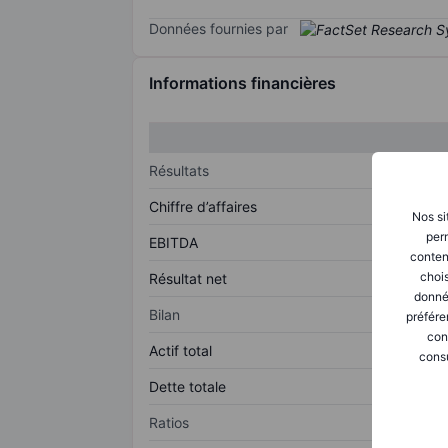
Données fournies par
Informations financières
Résultats
Chiffre d’affaires
Nos si
perm
EBITDA
conten
chois
Résultat net
donné
Bilan
préfére
con
Actif total
consu
Dette totale
Ratios