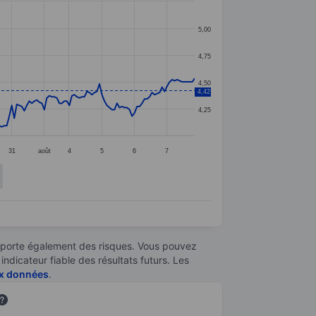
5,00
4,75
4,50
4,42
4,25
31
août
4
5
6
7
omporte également des risques. Vous pouvez
ndicateur fiable des résultats futurs. Les
aux données
.