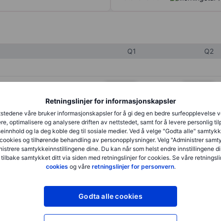
Q1
Q2
XXXXXXX
XXXXXXX
Retningslinjer for informasjonskapsler
XXXXXXX
XXXXXXX
stedene våre bruker informasjonskapsler for å gi deg en bedre surfeopplevelse 
XXXXXXX
XXXXXXX
re, optimalisere og analysere driften av nettstedet, samt for å levere personlig ti
innhold og la deg koble deg til sosiale medier. Ved å velge "Godta alle" samtykke
cookies og tilhørende behandling av personopplysninger. Velg "Administrer samt
istrere samtykkeinnstillingene dine. Du kan når som helst endre innstillingene di
XXXXXXX
XXXXXXX
 tilbake samtykket ditt via siden med retningslinjer for cookies. Se våre retningslin
cookies
og våre
retningslinjer for personvern
.
XXXXXXX
XXXXXXX
Godta alle cookies
XXXXXXX
XXXXXXX