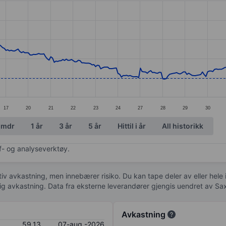
ories.
s. Data ranges from 53.55 to 76.61.
17
20
21
22
23
24
27
28
29
30
 mdr
1 år
3 år
5 år
Hittil i år
All historikk
af- og analyseverktøy.
tiv avkastning, men innebærer risiko. Du kan tape deler av eller hele
idig avkastning. Data fra eksterne leverandører gjengis uendret av Sa
Avkastning
59,13
07-aug.-2026