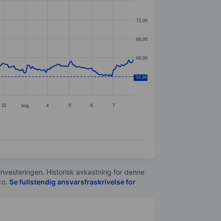
72,00
66,00
60,00
54,00
53,86
31
aug.
4
5
6
7
 investeringen. Historisk avkastning for denne
xo.
Se fullstendig ansvarsfraskrivelse for