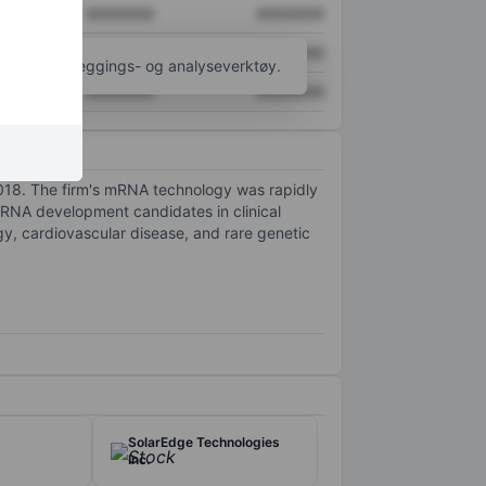
XXXXXXX
XXXXXXX
XXXXXXX
XXXXXXX
til flere kartleggings- og analyseverktøy.
XXXXXXX
XXXXXXX
2018. The firm's mRNA technology was rapidly
mRNA development candidates in clinical
gy, cardiovascular disease, and rare genetic
SolarEdge Technologies
Inc.