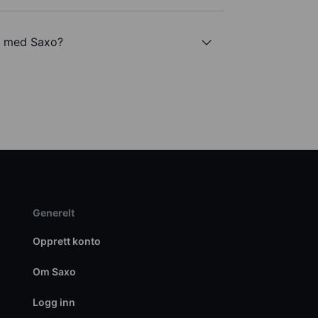
. med Saxo?
Generelt
Opprett konto
Om Saxo
Logg inn