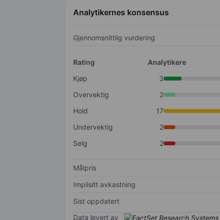
Analytikernes konsensus
Gjennomsnittlig vurdering
Rating
Analytikere
Kjøp
3
Overvektig
2
Hold
17
Undervektig
2
Selg
2
Målpris
Implisitt avkastning
Sist oppdatert
Data levert av