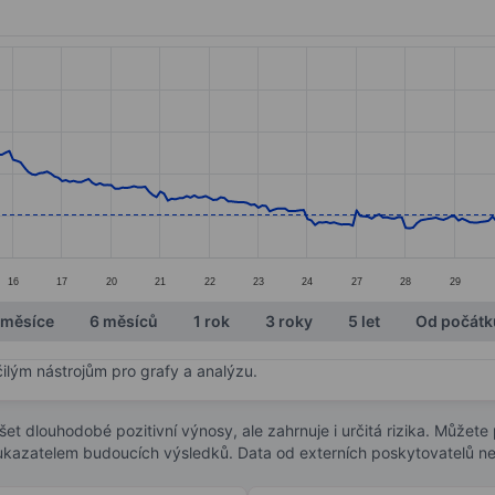
ories.
s. Data ranges from 53.55 to 79.95.
16
17
20
21
22
23
24
27
28
29
 měsíce
6 měsíců
1 rok
3 roky
5 let
Od počátk
čilým nástrojům pro grafy a analýzu.
t dlouhodobé pozitivní výnosy, ale zahrnuje i určitá rizika. Můžete př
 ukazatelem budoucích výsledků. Data od externích poskytovatelů ne