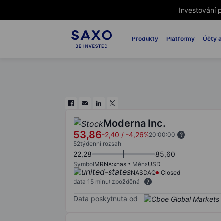
Investování p
Produkty
Platformy
Účty a
Moderna Inc.
53,86
-2,40
/
-4,26%
20:00:00
52týdenní rozsah
22,28
85,60
Symbol
MRNA:xnas
Měna
USD
NASDAQ
Closed
data 15 minut zpožděná
Data poskytnuta od