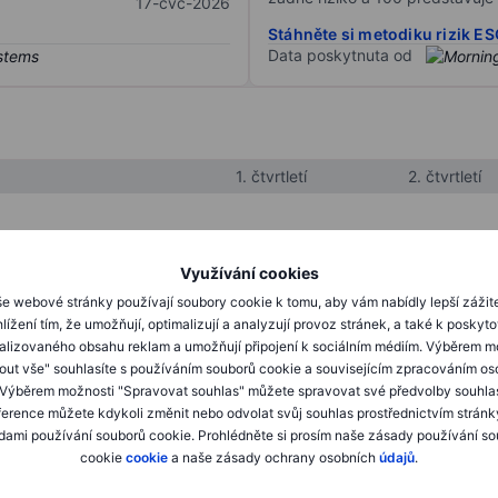
17-čvc-2026
Stáhněte si metodiku rizik E
Data poskytnuta od
1. čtvrtletí
2. čtvrtletí
XXXXXXX
XXXXXXX
Využívání cookies
XXXXXXX
XXXXXXX
e webové stránky používají soubory cookie k tomu, aby vám nabídly lepší zážit
lížení tím, že umožňují, optimalizují a analyzují provoz stránek, a také k poskyt
XXXXXXX
XXXXXXX
alizovaného obsahu reklam a umožňují připojení k sociálním médiím. Výběrem m
mout vše" souhlasíte s používáním souborů cookie a souvisejícím zpracováním os
 Výběrem možnosti "Spravovat souhlas" můžete spravovat své předvolby souhla
XXXXXXX
XXXXXXX
ference můžete kdykoli změnit nebo odvolat svůj souhlas prostřednictvím stránk
ami používání souborů cookie. Prohlédněte si prosím naše zásady používání s
XXXXXXX
XXXXXXX
cookie
cookie
a naše zásady ochrany osobních
údajů
.