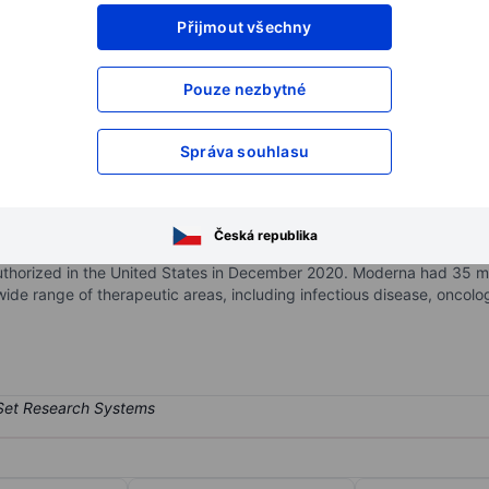
Přijmout všechny
XXXXXXX
XXXXXXX
XXXXXXX
XXXXXXX
Pouze nezbytné
XXXXXXX
XXXXXXX
Otevřete si účet
a získejte přístup k p
Správa souhlasu
XXXXXXX
XXXXXXX
Česká republika
as founded in 2010 and had its initial public offering in December 
 authorized in the United States in December 2020. Moderna had 35 
de range of therapeutic areas, including infectious disease, oncolo