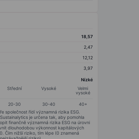
18,57
2,47
12,12
3,97
Nízké
Střední
Vysoké
Velmi
vysoké
20-30
30-40
40+
ře společnost řídí významná rizika ESG.
 Sustainalytics je určena tak, aby pomohla
hopit finančně významná rizika ESG na úrovni
livnit dlouhodobou výkonnost kapitálových
0. Čím nižší riziko, tím lépe (0 znamená
nejzávažnější riziko).