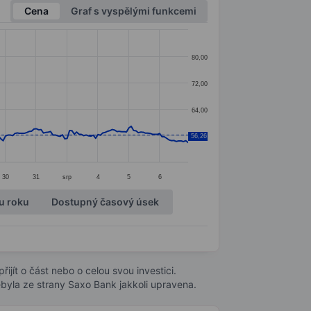
Cena
Graf s vyspělými funkcemi
80,00
72,00
64,00
56,26
56,00
30
31
srp
4
5
6
u roku
Dostupný časový úsek
ijít o část nebo o celou svou investici.
byla ze strany Saxo Bank jakkoli upravena.