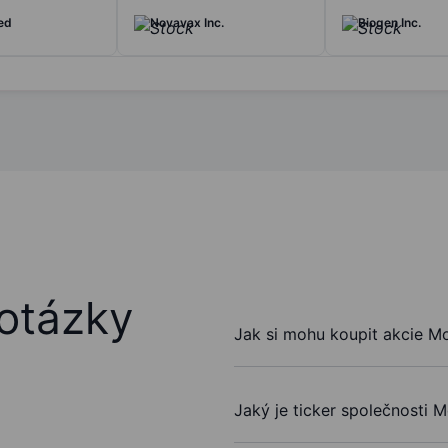
ed
Novavax Inc.
Biogen Inc.
otázky
Jak si mohu koupit akcie Mo
Jaký je ticker společnosti M