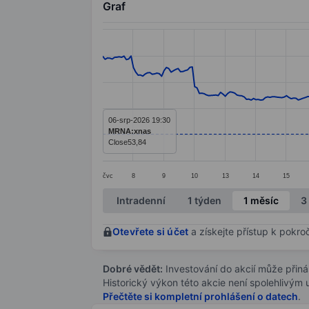
Graf
Chart
Line chart with 299 data points.
The chart has 1 X axis displaying categ
The chart has 1 Y axis displaying value
06-srp-2026 19:30
MRNA:xnas
Close
53,84
čvc
8
9
10
13
14
15
End of interactive chart.
Intradenní
1 týden
1 měsíc
3
Otevřete si účet
a získejte přístup k pokro
Dobré vědět:
Investování do akcií může přináše
Historický výkon této akcie není spolehlivým
Přečtěte si kompletní prohlášení o datech
.