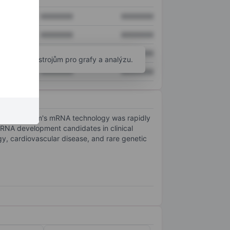
XXXXXXX
XXXXXXX
XXXXXXX
XXXXXXX
XXXXXXX
XXXXXXX
okročilým nástrojům pro grafy a analýzu.
XXXXXXX
XXXXXXX
2018. The firm's mRNA technology was rapidly
mRNA development candidates in clinical
gy, cardiovascular disease, and rare genetic