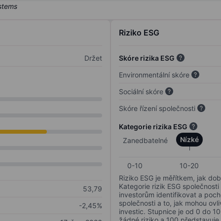
Riziko ESG
Držet
Skóre rizika ESG
Environmentální skóre
Sociální skóre
Skóre řízení společnosti
Kategorie rizika ESG
Nízké
Zanedbatelné
0-10
10-20
Riziko ESG je měřítkem, jak dob
Kategorie rizik ESG společnosti
53,79
investorům identifikovat a poc
společnosti a to, jak mohou ov
-2,45%
investic. Stupnice je od 0 do 10
žádné riziko a 100 představuje 