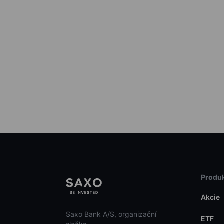
Produk
Akcie
Saxo Bank A/S, organizační
ETF