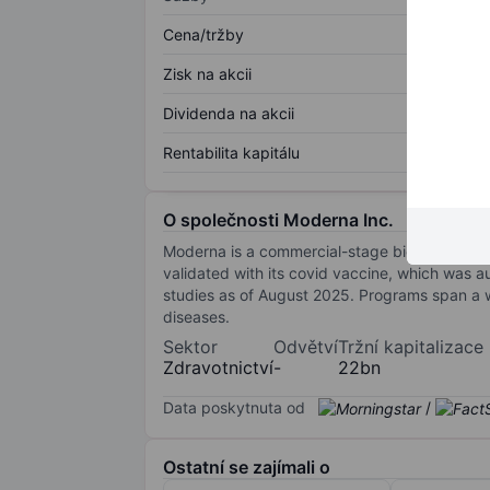
Cena/tržby
Zisk na akcii
Dividenda na akcii
Rentabilita kapitálu
O společnosti Moderna Inc.
Moderna is a commercial-stage biotech that w
validated with its covid vaccine, which was
studies as of August 2025. Programs span a wi
diseases.
Sektor
Odvětví
Tržní kapitalizace
Zdravotnictví
-
22bn
Data poskytnuta od
/
Ostatní se zajímali o