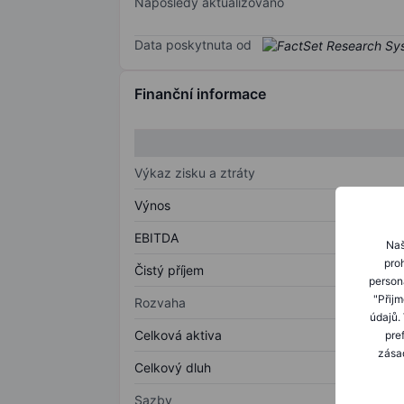
Naposledy aktualizováno
Data poskytnuta od
Finanční informace
Výkaz zisku a ztráty
Výnos
EBITDA
Naš
proh
Čistý příjem
person
"Přij
Rozvaha
údajů.
Celková aktiva
pre
zásad
Celkový dluh
Sazby