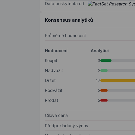
Data poskytnuta od
Konsensus analytiků
Průměrné hodnocení
Hodnocení
Analytici
Koupit
3
Nadvážit
2
Držet
17
Podvážit
2
Prodat
2
Cílová cena
Předpokládaný výnos