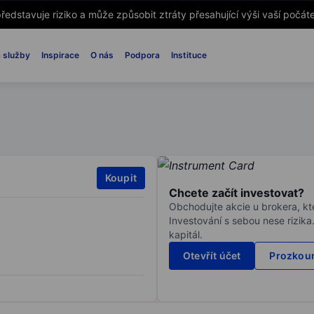
ředstavuje riziko a může způsobit ztráty přesahující výši vaší počáte
 služby
Inspirace
O nás
Podpora
Instituce
Koupit
Chcete začít investovat?
Obchodujte akcie u brokera, kte
Investování s sebou nese rizika
kapitál.
Otevřít účet
Prozkoum