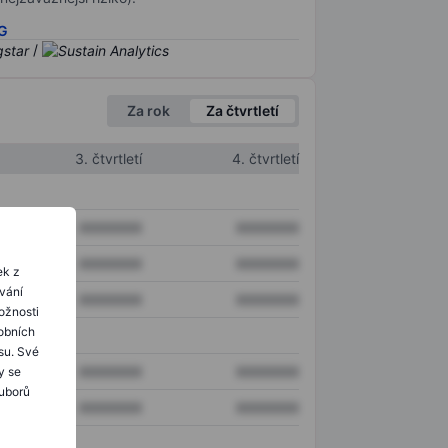
SG
/
Za rok
Za čtvrtletí
3. čtvrtletí
4. čtvrtletí
XXXXXXX
XXXXXXX
XXXXXXX
XXXXXXX
ek z
ování
XXXXXXX
XXXXXXX
ožnosti
obních
su. Své
XXXXXXX
XXXXXXX
y se
ouborů
XXXXXXX
XXXXXXX