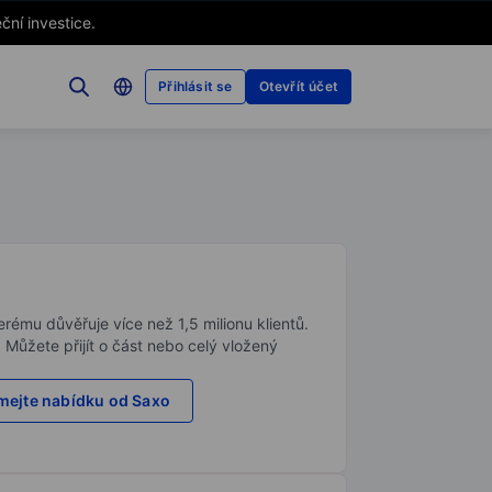
ční investice.
Přihlásit se
Otevřít účet
rému důvěřuje více než 1,5 milionu klientů.
. Můžete přijít o část nebo celý vložený
ejte nabídku od Saxo