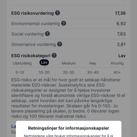
ESG risikovurdering
17,36
Environmental vurdering
6,92
Social vurdering
7,83
Governance vurdering
2,61
ESG risikokategori
Lav
Lav
Ubetydelig
Medium
Høy
Alvorlig
0-10
10-20
20-30
30-40
40+
ESG-risiko er et mål for hvor godt et selskap håndterer
materielle ESG-risikoer. Sustainalytics sine ESG
risikokategorier er designet for å hjelpe investorer
identifisere og forstå økonomisk viktige ESG-risikoer til et
selskap, samt hvordan det kan påvirke langsiktige
resultater for investeringer. Skalaen går fra 0-100. Jo
lavere plassering på skalen, jo bedre. 0 tilsvarer ingen
risiko og 100 tilsvarer maksimal risiko.
Last ned metodikk for ESG-risiko
Retningslinjer for informasjonskapsler
Data levert av
/
Nettstedene våre bruker informasjonskapsler for å gi