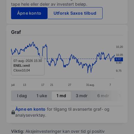
tape hele eller deler av investert beløp.
Åpne konto
Utforsk Saxos tilbud
Graf
Chart
10,20
Line chart with 414 data points.
10,05
9,97
The chart has 1 X axis displaying categories.
07-aug.-2026 15:30
9,90
ENEL:xmil
The chart has 1 Y axis displaying values. Data ranges 
Close
10,04
9,75
juli
13
17
21
27
31
aug.
7
End of interactive chart.
I dag
1 uke
1 md
3 mdr
6 mdr
1 år
Åpne en konto
for tilgang til avanserte graf- og
analyseverktøy.
Viktig:
Aksjeinvesteringer kan over tid gi positiv