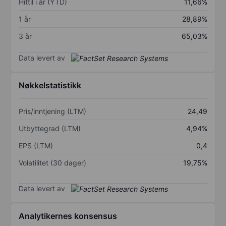
Hittil i år (YTD)
11,66%
1 år
28,89%
3 år
65,03%
Data levert av
Nøkkelstatistikk
Pris/inntjening (LTM)
24,49
Utbyttegrad (LTM)
4,94%
EPS (LTM)
0,4
Volatilitet (30 dager)
19,75%
Data levert av
Analytikernes konsensus