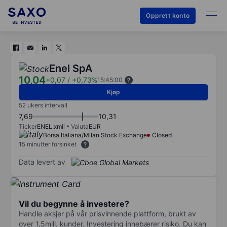
Opprett konto
Enel SpA
10,04
+0,07
/
+0,73%
15:45:00
Kjøp
52 ukers intervall
7,69
10,31
Ticker
ENEL:xmil
Valuta
EUR
Borsa Italiana/Milan Stock Exchange
Closed
15 minutter forsinket
Data levert av
Vil du begynne å investere?
Handle aksjer på vår prisvinnende plattform, brukt av
over 1,5mill. kunder. Investering innebærer risiko. Du kan