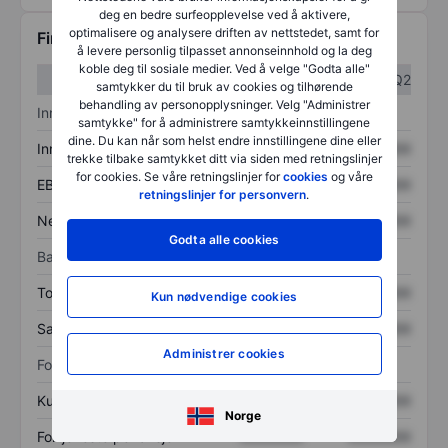
deg en bedre surfeopplevelse ved å aktivere,
optimalisere og analysere driften av nettstedet, samt for
Finansiell informasjon
å levere personlig tilpasset annonseinnhold og la deg
koble deg til sosiale medier. Ved å velge "Godta alle"
Q1
Q2
samtykker du til bruk av cookies og tilhørende
behandling av personopplysninger. Velg "Administrer
Inntektsoversikt
samtykke" for å administrere samtykkeinnstillingene
dine. Du kan når som helst endre innstillingene dine eller
Inntekter
XXXXXXX
XXXXXXX
trekke tilbake samtykket ditt via siden med retningslinjer
for cookies. Se våre retningslinjer for
cookies
og våre
EBITDA
XXXXXXX
XXXXXXX
retningslinjer for personvern
.
Nettoinntekt
XXXXXXX
XXXXXXX
Godta alle cookies
Balanse
Totale eiendeler
XXXXXXX
XXXXXXX
Kun nødvendige cookies
Samlet gjeld
XXXXXXX
XXXXXXX
Administrer cookies
Forholdstall
Kurs/salg
XXXXXXX
XXXXXXX
Norge
Fortjeneste per aksje
XXXXXXX
XXXXXXX