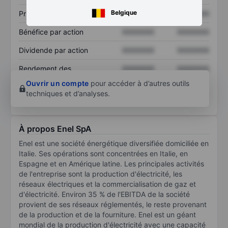
Belgique
Prix / ventes
XXXXXXX
XXXXXXX
Bénéfice par action
XXXXXXX
XXXXXXX
Dividende par action
XXXXXXX
XXXXXXX
Rendement des
XXXXXXX
XXXXXXX
capitaux propres
Ouvrir un compte
pour accéder à d’autres outils
techniques et d’analyses.
À propos Enel SpA
Enel est une société énergétique diversifiée domiciliée en
Italie. Ses opérations sont concentrées en Italie, en
Espagne et en Amérique latine. Les principales activités
de l'entreprise sont la production d'électricité, les
réseaux électriques et la commercialisation de gaz et
d'électricité. Environ 35 % de l'EBITDA de la société
provient de ses réseaux réglementés, le reste provenant
de la production et de la fourniture. Enel est un géant
mondial de la production d'électricité avec une capacité