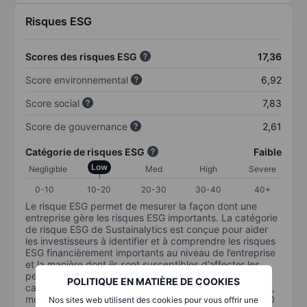
Risques ESG
Scores des risques ESG
17,36
Score environnemental
6,92
Score social
7,83
Score de gouvernance
2,61
Catégorie de risques ESG
Faible
Low
Negligible
Med
High
Severe
0-10
10-20
20-30
30-40
40+
Le risque ESG permet de mesurer la façon dont une
entreprise gère les risques ESG importants. La catégorie
de risque ESG de Sustainalytics est conçue pour aider
les investisseurs à identifier et à comprendre les risques
ESG financièrement importants au niveau de l’entreprise
et la manière dont ils sont susceptibles d’affecter les
performances à long terme des investissements en
POLITIQUE EN MATIÈRE DE COOKIES
capital. L’échelle va de 0 à 100. Plus le risque est faible,
moins il est important (0 équivaut à aucun risque et 100
Nos sites web utilisent des cookies pour vous offrir une