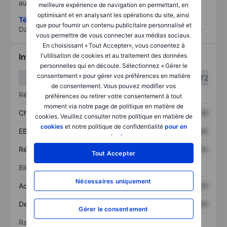
au risque le plus élevé).
meilleure expérience de navigation en permettant, en
optimisant et en analysant les opérations du site, ainsi
Télécharger la méthodologie ESG (en anglais)
que pour fournir un contenu publicitaire personnalisé et
Data provided by
/
vous permettre de vous connecter aux médias sociaux.
En choisissant « Tout Accepter», vous consentez à
Informations financières
l'utilisation de cookies et au traitement des données
personnelles qui en découle. Sélectionnez « Gérer le
consentement » pour gérer vos préférences en matière
T1
T2
de consentement. Vous pouvez modifier vos
Résultats
préférences ou retirer votre consentement à tout
moment via notre page de politique en matière de
Chiffre d’affaires
XXXXXXX
XXXXXXX
cookies. Veuillez consulter notre politique en matière de
cookies
et notre politique de confidentialité
pour en
EBITDA
XXXXXXX
XXXXXXX
savoir plus
.
Résultat net
XXXXXXX
XXXXXXX
Tout Accepter
Bilan
Nécessaires uniquement
Actif total
XXXXXXX
XXXXXXX
Dette totale
XXXXXXX
XXXXXXX
Gérer le consentement
Ratios