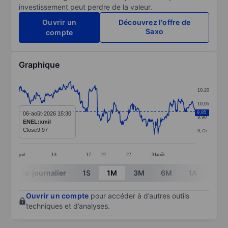
investissement peut perdre de la valeur.
Ouvrir un
Découvrez l'offre de
Saxo
compte
Graphique
Chart
10,20
Line chart with 364 data points.
10,05
The chart has 1 X axis displaying categories.
9,95
06-août-2026 15:30
9,90
ENEL:xmil
The chart has 1 Y axis displaying values. Data ranges 
Close
9,97
9,75
juil.
13
17
21
27
31
août
End of interactive chart.
Intra-journalier
1S
1M
3M
6M
1A
3A
Ouvrir un compte
pour accéder à d’autres outils
techniques et d’analyses.