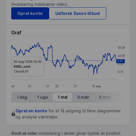
Investering indebærer risiko.
Opret konto
Udforsk Saxos tilbud
Graf
Chart
10,20
Line chart with 414 data points.
10,05
The chart has 1 X axis displaying categories.
9,95
06-aug-2026 15:30
9,90
ENEL:xmil
The chart has 1 Y axis displaying values. Data ranges 
Close
9,97
9,75
jul
13
17
21
27
31
aug
End of interactive chart.
I dag
1 uge
1 md
3 mdr
6 mdr
1 år
Opret en konto
for at få adgang til flere diagrammer
og analyse værktøjer.
Godt at vide:
Investering i aktier giver typisk et positivt