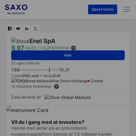
Opret konto
Enel SpA
9,97
+0,02
/
+0,21%
15:45:00
Køb
52 ugers interval
7,69
10,31
Ticker
ENEL:xmil
Valuta
EUR
Borsa Italiana/Milan Stock Exchange
Closed
15 minutters forsinkelse
Data leveret af
Vil du i gang med at investere?
Handel med aktier på en prisvindende
investeringsplatform betroet af 1,5 millioner kunder.