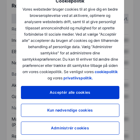
Cookiepolitik
Regnskabstal
Vores websteder bruger cookies til at give dig en bedre
browseroplevelse ved at aktivere, optimere og
1. kvt.
2. kvt.
analysere webstedets drift, samt til at give personligt
tilpasset annonceindhold og mulighed for at oprette
Resultatopgørelse
forbindelse til sociale medier. Ved at vælge "Acceptér
Indtægter
XXXXXXX
XXXXXXX
alle" accepterer du brugen af cookies og den tilhørende
behandling af personlige data. Vælg "Administrer
EBITDA
XXXXXXX
XXXXXXX
samtykke" for at administrere dine
samtykkepræferencer. Du kan til enhver tid ændre dine
Nettoresultat
XXXXXXX
XXXXXXX
præferencer eller trække dit samtykke tilbage på siden
om vores cookiepolitik. Se venligst vores
cookiepolitik
Balance
og vores
privatlivspolitik.
Aktiver i alt
XXXXXXX
XXXXXXX
Acceptér alle cookies
Gæld
XXXXXXX
XXXXXXX
Nøgletal
Kun nødvendige cookies
Markedsværdi/omsætning
XXXXXXX
XXXXXXX
(P/S)
Administrér cookies
Resultat pr. aktie (EPS)
XXXXXXX
XXXXXXX