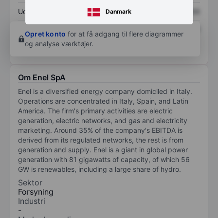
Udbytte pr. aktie
XXXXXXX
XXXXXXX
Danmark
Afkast af egenkapital
XXXXXXX
XXXXXXX
Opret konto
for at få adgang til flere diagrammer
og analyse værktøjer.
Om Enel SpA
Enel is a diversified energy company domiciled in Italy.
Operations are concentrated in Italy, Spain, and Latin
America. The firm's primary activities are electric
generation, electric networks, and gas and electricity
marketing. Around 35% of the company's EBITDA is
derived from its regulated networks, the rest is from
generation and supply. Enel is a giant in global power
generation with 81 gigawatts of capacity, of which 56
GW is renewables, including a large share of hydro.
Sektor
Forsyning
Industri
-