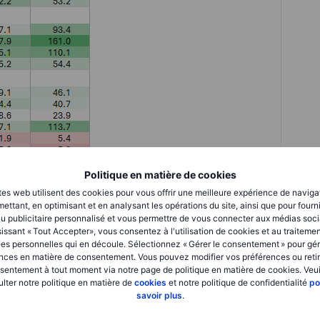
Politique en matière de cookies
tes web utilisent des cookies pour vous offrir une meilleure expérience de naviga
ettant, en optimisant et en analysant les opérations du site, ainsi que pour fourn
 malgré les récentes corrections marquées, tandis que le
u publicitaire personnalisé et vous permettre de vous connecter aux médias soci
ntre l’attention sur l’inflation – Source : Bloomberg &
issant « Tout Accepter», vous consentez à l'utilisation de cookies et au traiteme
es personnelles qui en découle. Sélectionnez « Gérer le consentement » pour gér
nces en matière de consentement. Vous pouvez modifier vos préférences ou retir
sentement à tout moment via notre page de politique en matière de cookies. Veui
lter notre politique en matière de
cookies
et notre politique de confidentialité
po
savoir plus
.
s en cause