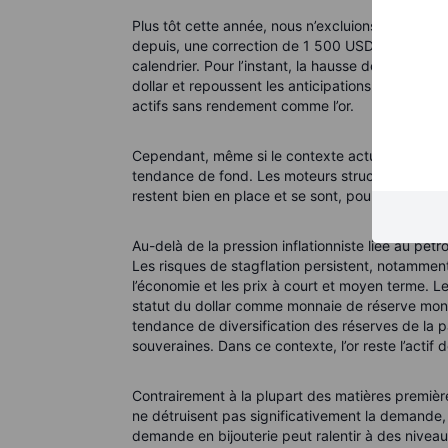
Plus tôt cette année, nous n’excluions pas un obje
depuis, une correction de 1 500 USD depuis le so
calendrier. Pour l’instant, la hausse des prix du 
dollar et repoussent les anticipations d’assoupli
actifs sans rendement comme l’or.
Cependant, même si le contexte actuel constitue 
tendance de fond. Les moteurs structurels qui o
restent bien en place et se sont, pour certains, 
Au-delà de la pression inflationniste liée au pét
Les risques de stagflation persistent, notamment
l’économie et les prix à court et moyen terme. L
statut du dollar comme monnaie de réserve mond
tendance de diversification des réserves de la p
souveraines. Dans ce contexte, l’or reste l’actif d
Contrairement à la plupart des matières premières
ne détruisent pas significativement la demande, 
demande en bijouterie peut ralentir à des niveau