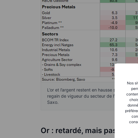
Nos si
perm
L’or et l’argent restent en hausse sur l’année
conten
regain de vigueur du secteur de l’énergie rece
chois
Saxo.
donné
préfére
con
consu
Or : retardé, mais pas remi