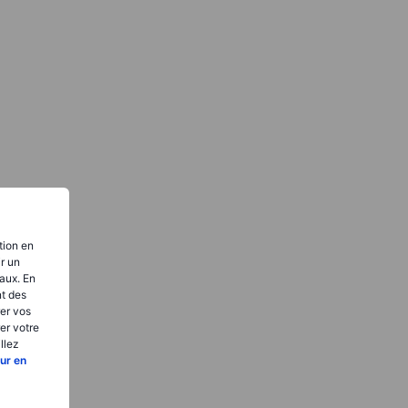
tion en
ir un
aux. En
nt des
er vos
er votre
llez
ur en