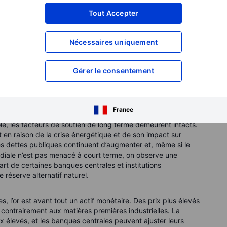
Tout Accepter
ctif de 6 000 USD pour l’or d’ici la fin de l’année, mais
mmet à 5 595 USD a modifié à la fois la trajectoire et le
pétrole et le choc inflationniste qui en découle renforcent le
Nécessaires uniquement
ssement monétaire, ce qui réduit à court terme l’attrait des
Gérer le consentement
un frein à court terme, il ne remet pas en cause la
nt soutenu la hausse de l’or ces deux dernières années
renforcés.
France
role, les facteurs de soutien de long terme demeurent intacts.
 en raison de la crise énergétique et de son impact sur
es dettes publiques continuent d’augmenter et, même si le
iale n’est pas menacé à court terme, on observe une
art de certaines banques centrales et institutions
e réserve alternatif naturel.
, l’or est avant tout un actif monétaire. Des prix plus élevés
contrairement aux matières premières industrielles. La
x élevés, et les banques centrales peuvent ajuster leurs