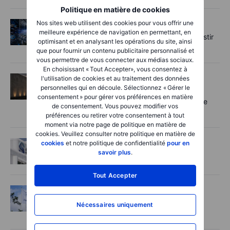
Politique en matière de cookies
Nos sites web utilisent des cookies pour vous offrir une
Actions
2026-08-06 12:00:00
meilleure expérience de navigation en permettant, en
L’IA entre dans une nouvelle phase : investir
optimisant et en analysant les opérations du site, ainsi
au-delà des goulots d’étranglement
que pour fournir un contenu publicitaire personnalisé et
vous permettre de vous connecter aux médias sociaux.
En choisissant « Tout Accepter», vous consentez à
Actions
2026-08-06 11:00:00
l'utilisation de cookies et au traitement des données
personnelles qui en découle. Sélectionnez « Gérer le
Rheinmetall : le boom de la défense en
consentement » pour gérer vos préférences en matière
Europe est là, mais tous les contrats ne se
de consentement. Vous pouvez modifier vos
concrétiseront pas
préférences ou retirer votre consentement à tout
moment via notre page de politique en matière de
cookies. Veuillez consulter notre politique en matière de
Actions
2026-08-06 08:00:00
cookies
et notre politique de confidentialité
pour en
savoir plus
.
Idée de trading - Safran
Tout Accepter
Actions
2026-08-06 07:00:00
Novo Nordisk relève ses ambitions, mais
Nécessaires uniquement
perd du terrain face à ses rivaux