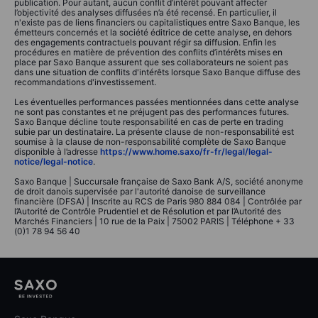
publication. Pour autant, aucun conflit d’intérêt pouvant affecter
l’objectivité des analyses diffusées n’a été recensé. En particulier, il
n'existe pas de liens financiers ou capitalistiques entre Saxo Banque, les
émetteurs concernés et la société éditrice de cette analyse, en dehors
des engagements contractuels pouvant régir sa diffusion. Enfin les
procédures en matière de prévention des conflits d’intérêts mises en
place par Saxo Banque assurent que ses collaborateurs ne soient pas
dans une situation de conflits d'intérêts lorsque Saxo Banque diffuse des
recommandations d'investissement.
Les éventuelles performances passées mentionnées dans cette analyse
ne sont pas constantes et ne préjugent pas des performances futures.
Saxo Banque décline toute responsabilité en cas de perte en trading
subie par un destinataire. La présente clause de non-responsabilité est
soumise à la clause de non-responsabilité complète de Saxo Banque
disponible à l’adresse
https://www.home.saxo/fr-fr/legal/legal-
notice/legal-notice
.
Saxo Banque | Succursale française de Saxo Bank A/S, société anonyme
de droit danois supervisée par l'autorité danoise de surveillance
financière (DFSA) | Inscrite au RCS de Paris 980 884 084 | Contrôlée par
l’Autorité de Contrôle Prudentiel et de Résolution et par l’Autorité des
Marchés Financiers | 10 rue de la Paix | 75002 PARIS | Téléphone + 33
(0)1 78 94 56 40