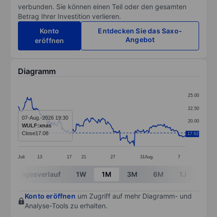
verbunden. Sie können einen Teil oder den gesamten
Betrag Ihrer Investition verlieren.
Konto
Entdecken Sie das Saxo-
Angebot
eröffnen
Diagramm
Chart
25.00
Line chart with 299 data points.
22.50
The chart has 1 X axis displaying categories.
07-Aug.-2026 19:30
20.00
WULF:xnas
The chart has 1 Y axis displaying values. Data ranges 
Close
17.08
17.62
17.50
Juli
13
17
21
27
31
Aug.
7
End of interactive chart.
Tagesverlauf
1W
1M
3M
6M
1J
3J
Konto eröffnen
um Zugriff auf mehr Diagramm- und
Analyse-Tools zu erhalten.