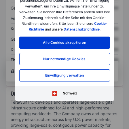
personenbezogener Daten zu. Wählen Sie "Einwilligung
verwalten", um Ihre Einwilligungseinstellungen zu
Gesamtschulden
XXXXXXX
XXXXXXX
verwalten. Sie können Ihre Präferenzen ändern oder Ihre
Zustimmung jederzeit auf der Seite mit den Cookie-
Verhältnisse
Richtlinien widerrufen. Bitte lesen Sie unsere
Cookie-
Kurs/Umsatz
XXXXXXX
XXXXXXX
Richtlinie
und unsere
Datenschutzrichtlinie
.
Gewinn je Aktie
XXXXXXX
XXXXXXX
Alle Cookies akzeptieren
Dividende je Aktie
XXXXXXX
XXXXXXX
Nur notwendige Cookies
Eigenkapitalrendite
XXXXXXX
XXXXXXX
Konto eröffnen
um Zugriff auf mehr Diagramm-
und Analyse-Tools zu erhalten.
Einwilligung verwalten
Über TeraWulf Inc.
Schweiz
TeraWulf Inc develops and operates large-scale digital
infrastructure designed for AI and high-performance
computing workloads. The Company owns and operates
energy infrastructure across key U.S. power markets,
providing large-scale, contiguous power capacity for