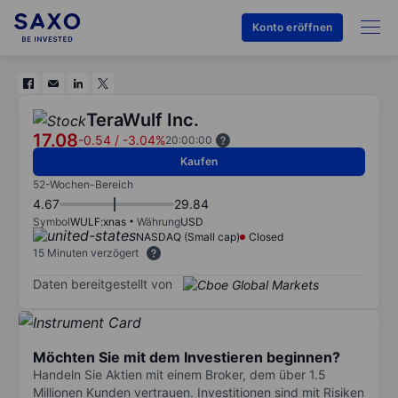
Konto eröffnen
TeraWulf Inc.
17.08
-0.54
/
-3.04%
20:00:00
Kaufen
52-Wochen-Bereich
4.67
29.84
Symbol
WULF:xnas
Währung
USD
NASDAQ (Small cap)
Closed
15 Minuten verzögert
Daten bereitgestellt von
Möchten Sie mit dem Investieren beginnen?
Handeln Sie Aktien mit einem Broker, dem über 1.5
Millionen Kunden vertrauen. Investitionen sind mit Risiken