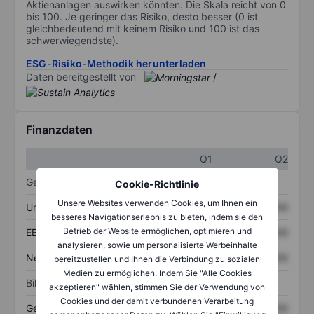
Aktienanlagen auswirken könnten. Die Skala reicht von 0
bis 100. Je geringer das Risiko, desto besser (0 ist
gleichbedeutend mit keinem Risiko und 100 ist das
schwerwiegendste).
ESG-Risiko-Methodik herunterladen
Daten bereitgestellt von
/
Finanzdaten
Q1
Q2
Gewinn- und Verlustrechnung
Cookie-Richtlinie
Unsere Websites verwenden Cookies, um Ihnen ein
Umsatz
XXXXXXX
XXXXXXX
besseres Navigationserlebnis zu bieten, indem sie den
Betrieb der Website ermöglichen, optimieren und
EBITDA
XXXXXXX
XXXXXXX
analysieren, sowie um personalisierte Werbeinhalte
Nettoeinkommen
XXXXXXX
XXXXXXX
bereitzustellen und Ihnen die Verbindung zu sozialen
Medien zu ermöglichen. Indem Sie "Alle Cookies
Bilanz
akzeptieren" wählen, stimmen Sie der Verwendung von
Cookies und der damit verbundenen Verarbeitung
Gesamtvermögen
XXXXXXX
XXXXXXX