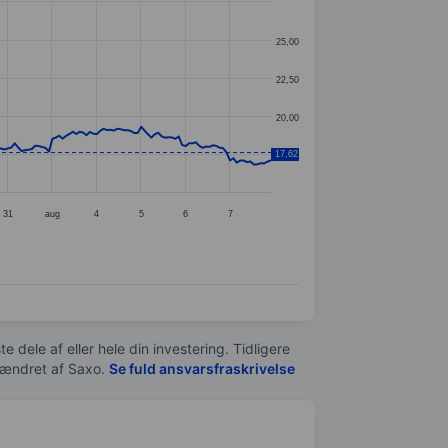
25,00
22,50
20,00
17,62
17,50
31
aug
4
5
6
7
e dele af eller hele din investering. Tidligere
t ændret af
Saxo
.
Se fuld ansvarsfraskrivelse