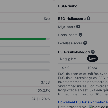
ESG-risiko
Køb
ESG-risikoscore
Miljø-score
Social-score
Ledelses-score
ESG-risikokategori
Low
Negligible
0-10
10-20
ESG-risikoen er et mål for, hv
ESG-risici. Sustainalytics’ ESG-r
investorer med at identificere og
37,63
virksomhedsniveau, og hvordan 
langsigtede afkast. Skalaen går f
120,33%
lig med ingen risiko, og 100 me
24-jul-2026
Download ESG-risikometode
Data provided by