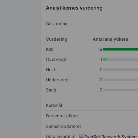
Analytikernes vurdering
Gns. rating
Vurdering
Antal analytikere
Køb
19
Overvægt
1
Hold
0
Undervægt
0
Sælg
0
Kursmål
Forventet afkast
Senest opdateret
Data leveret af