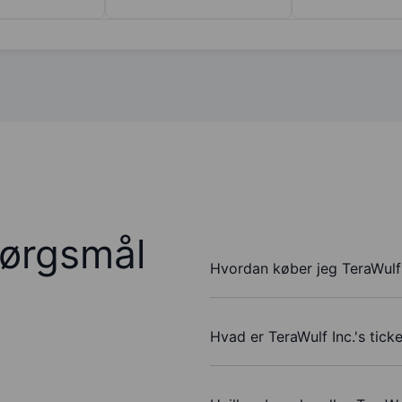
pørgsmål
Hvordan køber jeg TeraWulf 
Hvad er TeraWulf Inc.'s tic