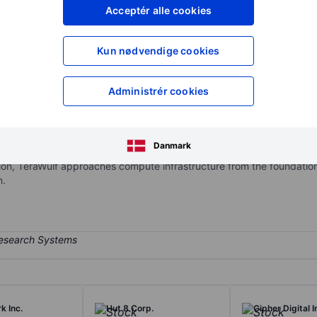
XXXXXXX
XXXXXXX
Acceptér alle cookies
XXXXXXX
XXXXXXX
Opret konto
for at få adgang ti
Kun nødvendige cookies
XXXXXXX
XXXXXXX
Administrér cookies
ale digital infrastructure designed for AI and high-performance c
S. power markets, providing large-scale, contiguous power capacity f
Danmark
lect locations, integrated generation, creating a foundation for scalab
tion, TeraWulf approaches compute infrastructure from the foundatio
n.
k Inc.
Hut 8 Corp.
Cipher Digital I