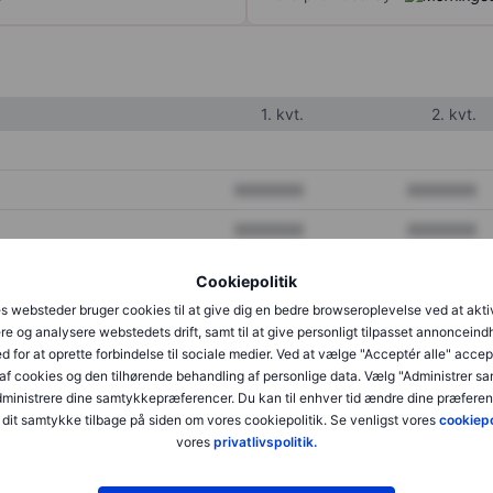
1. kvt.
2. kvt.
XXXXXXX
XXXXXXX
XXXXXXX
XXXXXXX
XXXXXXX
XXXXXXX
Cookiepolitik
s websteder bruger cookies til at give dig en bedre browseroplevelse ved at akti
re og analysere webstedets drift, samt til at give personligt tilpasset annonceind
XXXXXXX
XXXXXXX
d for at oprette forbindelse til sociale medier. Ved at vælge "Acceptér alle" accep
af cookies og den tilhørende behandling af personlige data. Vælg "Administrer s
XXXXXXX
XXXXXXX
administrere dine samtykkepræferencer. Du kan til enhver tid ændre dine præferenc
dit samtykke tilbage på siden om vores cookiepolitik. Se venligst vores
cookiepo
vores
privatlivspolitik.
XXXXXXX
XXXXXXX