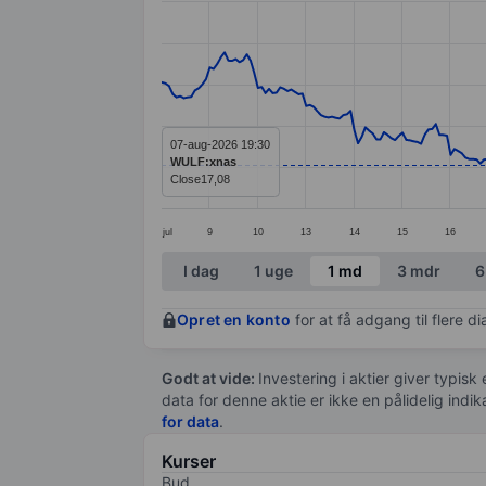
Line chart with 299 data points.
The chart has 1 X axis displaying categ
The chart has 1 Y axis displaying value
07-aug-2026 19:30
WULF:xnas
Close
17,08
jul
9
10
13
14
15
16
End of interactive chart.
I dag
1 uge
1 md
3 mdr
6
Opret en konto
for at få adgang til flere 
Godt at vide:
Investering i aktier giver typisk
data for denne aktie er ikke en pålidelig indi
for data
.
Kurser
Bud