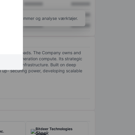
XXXXXXX
XXXXXXX
XXXXXXX
XXXXXXX
l flere diagrammer og analyse værktøjer.
XXXXXXX
XXXXXXX
omputing workloads. The Company owns and
or next-generation compute. Its strategic
le compute infrastructure. Built on deep
n up- securing power, developing scalable
Bitdeer Technologies
nc.
Group