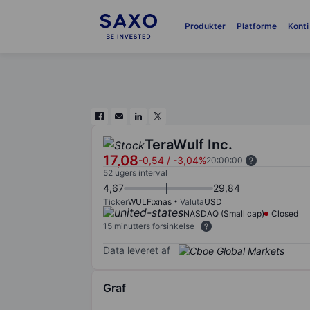
Produkter
Platforme
Konti
TeraWulf Inc.
17,08
-0,54
/
-3,04%
20:00:00
52 ugers interval
4,67
29,84
Ticker
WULF:xnas
Valuta
USD
NASDAQ (Small cap)
Closed
15 minutters forsinkelse
Data leveret af
Graf
Chart