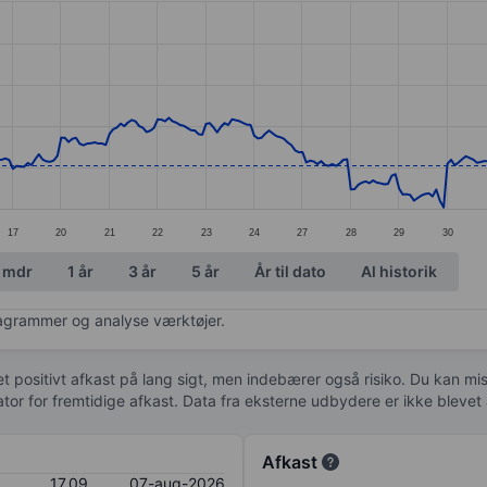
ories.
s. Data ranges from 15.08 to 24.45.
17
20
21
22
23
24
27
28
29
30
 mdr
1 år
3 år
5 år
År til dato
Al historik
diagrammer og analyse værktøjer.
 et positivt afkast på lang sigt, men indebærer også risiko. Du kan mist
kator for fremtidige afkast. Data fra eksterne udbydere er ikke bleve
Afkast
17,09
07-aug-2026