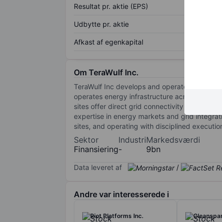
Resultat pr. aktie (EPS)
Udbytte pr. aktie
Afkast af egenkapital
Om TeraWulf Inc.
TeraWulf Inc develops and operates large-sc
operates energy infrastructure across key U.
sites offer direct grid connectivity and, in se
expertise in energy markets and grid integra
sites, and operating with disciplined executio
Sektor
Industri
Markedsværdi
Finansiering
-
9bn
Data leveret af
/
Andre var interesserede i
Riot Platforms Inc.
Cleanspar