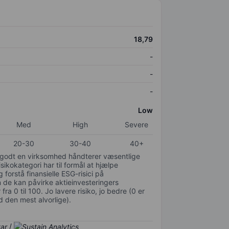
18,79
-
-
-
Low
Med
High
Severe
20-30
30-40
40+
or godt en virksomhed håndterer væsentlige
isikokategori har til formål at hjælpe
 forstå finansielle ESG-risici på
de kan påvirke aktieinvesteringers
ra 0 til 100. Jo lavere risiko, jo bedre (0 er
d den mest alvorlige).
/