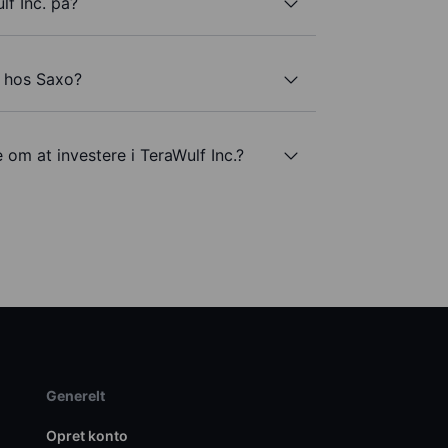
lf Inc. på?
. hos Saxo?
 om at investere i TeraWulf Inc.?
Generelt
Opret konto