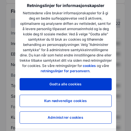
Retningslinjer for informasjonskapsler
Finansiell informasjon
Nettstedene våre bruker informasjonskapsler for å gi
deg en bedre surfeopplevelse ved å aktivere,
Q1
Q2
optimalisere og analysere driften av nettstedet, samt for
å levere personlig tilpasset annonseinnhold og la deg
Inntektsoversikt
koble deg til sosiale medier. Ved å velge "Godta alle"
samtykker du til bruk av cookies og tilhørende
Inntekter
XXXXXXX
XXXXXXX
behandling av personopplysninger. Velg "Administrer
samtykke" for å administrere samtykkeinnstillingene
EBITDA
XXXXXXX
XXXXXXX
dine. Du kan når som helst endre innstillingene dine eller
trekke tilbake samtykket ditt via siden med retningslinjer
Nettoinntekt
XXXXXXX
XXXXXXX
for cookies. Se våre retningslinjer for
cookies
og våre
retningslinjer for personvern
.
Balanse
Godta alle cookies
Totale eiendeler
XXXXXXX
XXXXXXX
Samlet gjeld
XXXXXXX
XXXXXXX
Kun nødvendige cookies
Forholdstall
Kurs/salg
XXXXXXX
XXXXXXX
Administrer cookies
Fortjeneste per aksje
XXXXXXX
XXXXXXX