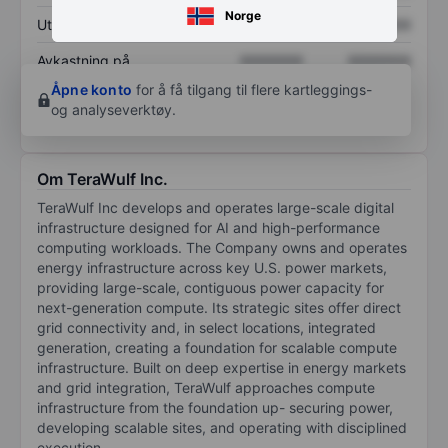
Norge
Utbytte per aksje
XXXXXXX
XXXXXXX
Avkastning på
XXXXXXX
XXXXXXX
egenkapital
Åpne konto
for å få tilgang til flere kartleggings-
og analyseverktøy.
Om TeraWulf Inc.
TeraWulf Inc develops and operates large-scale digital
infrastructure designed for AI and high-performance
computing workloads. The Company owns and operates
energy infrastructure across key U.S. power markets,
providing large-scale, contiguous power capacity for
next-generation compute. Its strategic sites offer direct
grid connectivity and, in select locations, integrated
generation, creating a foundation for scalable compute
infrastructure. Built on deep expertise in energy markets
and grid integration, TeraWulf approaches compute
infrastructure from the foundation up- securing power,
developing scalable sites, and operating with disciplined
execution.