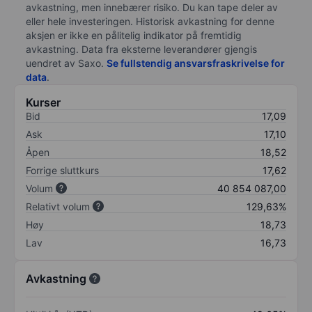
avkastning, men innebærer risiko. Du kan tape deler av
eller hele investeringen. Historisk avkastning for denne
aksjen er ikke en pålitelig indikator på fremtidig
avkastning. Data fra eksterne leverandører gjengis
uendret av Saxo.
Se fullstendig ansvarsfraskrivelse for
data
.
Kurser
Bid
17,09
Ask
17,10
Åpen
18,52
Forrige sluttkurs
17,62
Volum
40 854 087,00
Relativt volum
129,63%
Høy
18,73
Lav
16,73
Avkastning