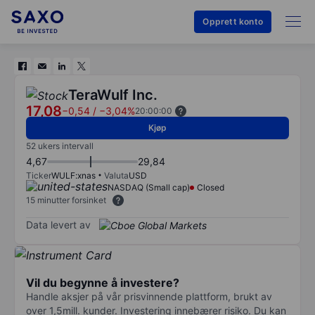
Opprett konto
TeraWulf Inc.
17,08
−0,54
/
−3,04%
20:00:00
Kjøp
52 ukers intervall
4,67
29,84
Ticker
WULF:xnas
Valuta
USD
NASDAQ (Small cap)
Closed
15 minutter forsinket
Data levert av
Vil du begynne å investere?
Handle aksjer på vår prisvinnende plattform, brukt av
over 1,5mill. kunder. Investering innebærer risiko. Du kan