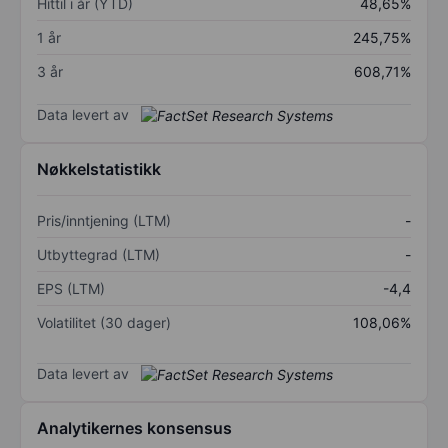
Hittil i år (YTD)
48,65%
1 år
245,75%
3 år
608,71%
Data levert av
Nøkkelstatistikk
Pris/inntjening (LTM)
-
Utbyttegrad (LTM)
-
EPS (LTM)
-4,4
Volatilitet (30 dager)
108,06%
Data levert av
Analytikernes konsensus