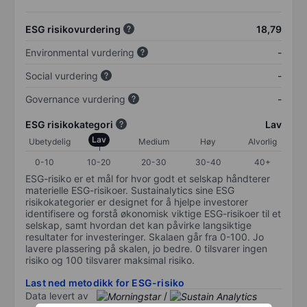
ESG risikovurdering
18,79
Environmental vurdering
-
Social vurdering
-
Governance vurdering
-
ESG risikokategori
Lav
Lav
Ubetydelig
Medium
Høy
Alvorlig
0-10
10-20
20-30
30-40
40+
ESG-risiko er et mål for hvor godt et selskap håndterer
materielle ESG-risikoer. Sustainalytics sine ESG
risikokategorier er designet for å hjelpe investorer
identifisere og forstå økonomisk viktige ESG-risikoer til et
selskap, samt hvordan det kan påvirke langsiktige
resultater for investeringer. Skalaen går fra 0-100. Jo
lavere plassering på skalen, jo bedre. 0 tilsvarer ingen
risiko og 100 tilsvarer maksimal risiko.
Last ned metodikk for ESG-risiko
Data levert av
/