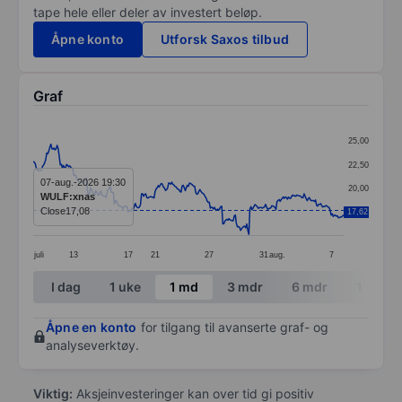
tape hele eller deler av investert beløp.
Åpne konto
Utforsk Saxos tilbud
Graf
Chart
25,00
Line chart with 299 data points.
22,50
The chart has 1 X axis displaying categories.
07-aug.-2026 19:30
20,00
WULF:xnas
The chart has 1 Y axis displaying values. Data ranges 
Close
17,08
17,62
17,50
juli
13
17
21
27
31
aug.
7
End of interactive chart.
I dag
1 uke
1 md
3 mdr
6 mdr
1 år
Åpne en konto
for tilgang til avanserte graf- og
analyseverktøy.
Viktig:
Aksjeinvesteringer kan over tid gi positiv