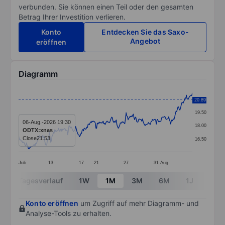
verbunden. Sie können einen Teil oder den gesamten
Betrag Ihrer Investition verlieren.
Konto
Entdecken Sie das Saxo-
Angebot
eröffnen
Diagramm
Chart
21.00
20.89
Line chart with 266 data points.
19.50
The chart has 1 X axis displaying categories.
06-Aug.-2026 19:30
18.00
ODTX:xnas
The chart has 1 Y axis displaying values. Data ranges 
Close
21.53
16.50
Juli
13
17
21
27
31
Aug.
End of interactive chart.
Tagesverlauf
1W
1M
3M
6M
1J
3J
Konto eröffnen
um Zugriff auf mehr Diagramm- und
Analyse-Tools zu erhalten.