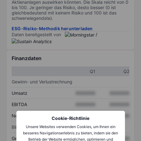
Aktienanlagen auswirken könnten. Die Skala reicht von 0
bis 100. Je geringer das Risiko, desto besser (0 ist
gleichbedeutend mit keinem Risiko und 100 ist das
schwerwiegendste).
ESG-Risiko-Methodik herunterladen
Daten bereitgestellt von
/
Finanzdaten
Q1
Q2
Gewinn- und Verlustrechnung
Umsatz
XXXXXXX
XXXXXXX
EBITDA
XXXXXXX
XXXXXXX
Nettoeinkommen
XXXXXXX
XXXXXXX
Cookie-Richtlinie
Unsere Websites verwenden Cookies, um Ihnen ein
Bilanz
besseres Navigationserlebnis zu bieten, indem sie den
Gesamtvermögen
XXXXXXX
XXXXXXX
Betrieb der Website ermöglichen, optimieren und