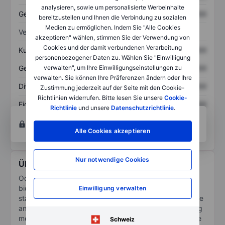
analysieren, sowie um personalisierte Werbeinhalte
Gesamtschulden
XXXXXXX
XXXXXXX
bereitzustellen und Ihnen die Verbindung zu sozialen
Medien zu ermöglichen. Indem Sie "Alle Cookies
Verhältnisse
akzeptieren" wählen, stimmen Sie der Verwendung von
Cookies und der damit verbundenen Verarbeitung
Kurs/Umsatz
XXXXXXX
XXXXXXX
personenbezogener Daten zu. Wählen Sie "Einwilligung
verwalten", um Ihre Einwilligungseinstellungen zu
Gewinn je Aktie
XXXXXXX
XXXXXXX
verwalten. Sie können Ihre Präferenzen ändern oder Ihre
Dividende je Aktie
XXXXXXX
XXXXXXX
Zustimmung jederzeit auf der Seite mit den Cookie-
Richtlinien widerrufen. Bitte lesen Sie unsere
Cookie-
Eigenkapitalrendite
XXXXXXX
XXXXXXX
Richtlinie
und unsere
Datenschutzrichtlinie
.
Konto eröffnen
um Zugriff auf mehr Diagramm-
und Analyse-Tools zu erhalten.
Alle Cookies akzeptieren
Nur notwendige Cookies
Über Odyssey Therapeutics Inc
Odyssey Therapeutics Inc is a clinical-stage
biopharmaceutical company seeking to transform the
Einwilligung verwalten
standard of care for patients suffering from autoimmune
and inflammatory diseases. The Company is developing
medicines that are designed to precisely target disease
Schweiz