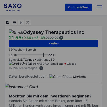
Konto eröffnen
Odyssey Therapeutics Inc
21.55
+0.66
/
+3.16%
20:00:00
Kaufen
52-Wochen-Bereich
15.10
22.11
Symbol
ODTX:xnas
Währung
USD
NASDAQ (Small cap)
Closed
15 Minuten verzögert
Daten bereitgestellt von
Möchten Sie mit dem Investieren beginnen?
Handeln Sie Aktien mit einem Broker, dem über 1.5
Millionen Kunden vertrauen. Investitionen sind mit Risiken