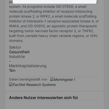
pathology with an initial emphasis on the innate immune
system. Its programs include OD-07656, a small
molecule scaffolding inhibitor of receptor-interacting
protein kinase 2, or RIPK2, a small molecule scaffolding
inhibitor of interleukin-1 receptor-associated kinase 4, or
IRAK4, and OD-00910, an agonistic protein therapeutic
targeting tumor necrosis factor receptor 2, or TNFR2,
built from camelid heavy chain variable regions, or VHH,
domains.
Sektor
Gesundheit
Industrie
-
Marktkapitalisierung
1bn
Daten bereitgestellt von
/
Andere Nutzer interessierten sich für