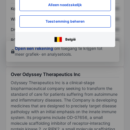
Alleen noodzakelijk
Koers/omzetratio
XXXXXXX
XXXXXXX
Winst per aandeel
XXXXXXX
XXXXXXX
Toestemming beheren
Dividend per aandeel
XXXXXXX
XXXXXXX
België
ROE
XXXXXXX
XXXXXXX
Open een rekening
om toegang te krijgen tot
meer grafiek- en analysetools.
Over Odyssey Therapeutics Inc
Odyssey Therapeutics Inc is a clinical-stage
biopharmaceutical company seeking to transform the
standard of care for patients suffering from autoimmune
and inflammatory diseases. The Company is developing
medicines that are designed to precisely target disease
pathology with an initial emphasis on the innate immune
system. Its programs include OD-07656, a small
molecule scaffolding inhibitor of receptor-interacting
protein kinase 2, or RIPK2, a small molecule scaffolding