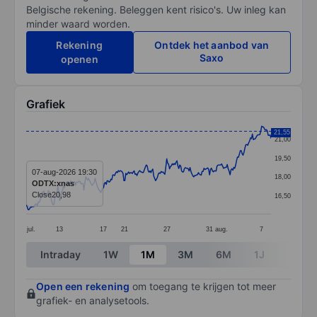
Belgische rekening. Beleggen kent risico's. Uw inleg kan
minder waard worden.
Rekening
Ontdek het aanbod van
Saxo
openen
Grafiek
Chart
21,55
21,00
Line chart with 264 data points.
19,50
The chart has 1 X axis displaying categories.
07-aug-2026 19:30
18,00
ODTX:xnas
The chart has 1 Y axis displaying values. Data ranges 
Close
20,98
16,50
jul.
13
17
21
27
31
aug.
7
End of interactive chart.
Intraday
1W
1M
3M
6M
1J
3J
Open een rekening
om toegang te krijgen tot meer
grafiek- en analysetools.