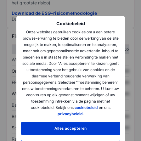
het grootste risico).
Download de ESG-risicomethodologie
Data provided by
/
Cookiebeleid
Onze websites gebruiken cookies om u een betere
Financiële gegevens
browse-ervaring te bieden door de werking van de site
mogelijk te maken, te optimaliseren en te analyseren,
Q1
Q2
maar ook om gepersonaliseerde advertentie-inhoud te
bieden en u in staat te stellen verbinding te maken met
Winst/verlies
sociale media. Door "Alles accepteren" te kiezen, geeft
u toestemming voor het gebruik van cookies en de
Omzet
XXXXXXX
XXXXXXX
daarmee verband houdende verwerking van
EBITDA
XXXXXXX
XXXXXXX
persoonsgegevens. Selecteer "Toestemming beheren"
om uw toestemmingsvoorkeuren te beheren. U kunt uw
Winst
XXXXXXX
XXXXXXX
voorkeuren op elk gewenst moment wijzigen of uw
toestemming intrekken via de pagina met het
Balans
cookiebeleid. Bekijk ons
cookiebeleid
en ons
privacybeleid
.
Bezittingen
XXXXXXX
XXXXXXX
Schulden
XXXXXXX
XXXXXXX
Alles accepteren
Ratio's