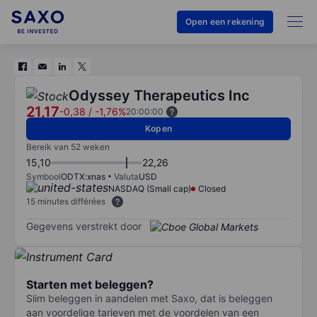
Open een rekening
Odyssey Therapeutics Inc
21,17
-0,38
/
-1,76%
20:00:00
Kopen
Bereik van 52 weken
15,10
22,26
Symbool
ODTX:xnas
Valuta
USD
NASDAQ (Small cap)
Closed
15 minutes différées
Gegevens verstrekt door
Starten met beleggen?
Slim beleggen in aandelen met Saxo, dat is beleggen
aan voordelige tarieven met de voordelen van een