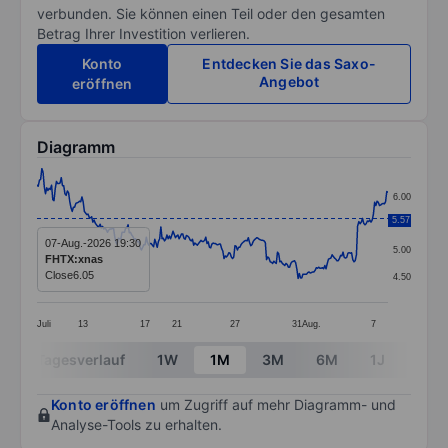
verbunden. Sie können einen Teil oder den gesamten
Betrag Ihrer Investition verlieren.
Konto
Entdecken Sie das Saxo-
Angebot
eröffnen
Diagramm
Chart
6.00
Line chart with 290 data points.
5.57
5.50
The chart has 1 X axis displaying categories.
07-Aug.-2026 19:30
5.00
FHTX:xnas
The chart has 1 Y axis displaying values. Data ranges 
Close
6.05
4.50
Juli
13
17
21
27
31
Aug.
7
End of interactive chart.
Tagesverlauf
1W
1M
3M
6M
1J
3J
Konto eröffnen
um Zugriff auf mehr Diagramm- und
Analyse-Tools zu erhalten.