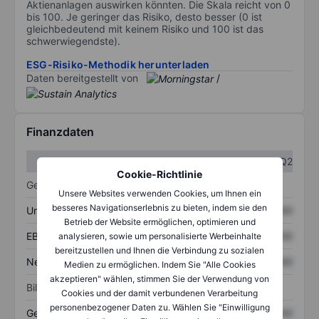
Aktienanlagen auswirken könnten. Die Skala reicht von 0
bis 100. Je geringer das Risiko, desto besser (0 ist
gleichbedeutend mit keinem Risiko und 100 ist das
schwerwiegendste).
ESG-Risiko-Methodik herunterladen
Daten bereitgestellt von
/
Finanzdaten
Q1
Q2
Cookie-Richtlinie
Gewinn- und Verlustrechnung
Unsere Websites verwenden Cookies, um Ihnen ein
besseres Navigationserlebnis zu bieten, indem sie den
Umsatz
XXXXXXX
XXXXXXX
Betrieb der Website ermöglichen, optimieren und
EBITDA
XXXXXXX
XXXXXXX
analysieren, sowie um personalisierte Werbeinhalte
bereitzustellen und Ihnen die Verbindung zu sozialen
Nettoeinkommen
XXXXXXX
XXXXXXX
Medien zu ermöglichen. Indem Sie "Alle Cookies
akzeptieren" wählen, stimmen Sie der Verwendung von
Bilanz
Cookies und der damit verbundenen Verarbeitung
personenbezogener Daten zu. Wählen Sie "Einwilligung
Gesamtvermögen
XXXXXXX
XXXXXXX