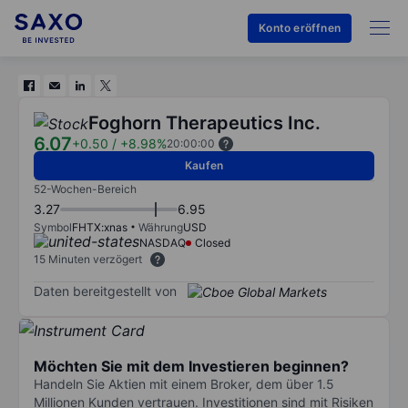
Konto eröffnen
Foghorn Therapeutics Inc.
6.07
+0.50
/
+8.98%
20:00:00
Kaufen
52-Wochen-Bereich
3.27
6.95
Symbol
FHTX:xnas
Währung
USD
NASDAQ
Closed
15 Minuten verzögert
Daten bereitgestellt von
Möchten Sie mit dem Investieren beginnen?
Handeln Sie Aktien mit einem Broker, dem über 1.5
Millionen Kunden vertrauen. Investitionen sind mit Risiken