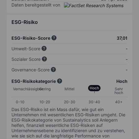
Daten bereitgestellt von
ESG-Risiko
ESG-Risiko-Score
37,01
Umwelt-Score
-
Sozialer Score
-
Governance-Score
-
ESG-Risikokategorie
Hoch
Hoch
Vernachlässigbar
Gering
Mittel
Sehr
hoch
0-10
10-20
20-30
30-40
40+
Das ESG-Risiko ist ein Mass dafür, wie gut ein
Unternehmen mit wesentlichen ESG-Risiken umgeht. Die
ESG-Risikokategorie von Sustainalytics soll Anlegern
helfen, finanziell wesentliche ESG-Risiken auf
Unternehmensebene zu identifizieren und zu verstehen,
wie sie sich auf die langfristige Performance von